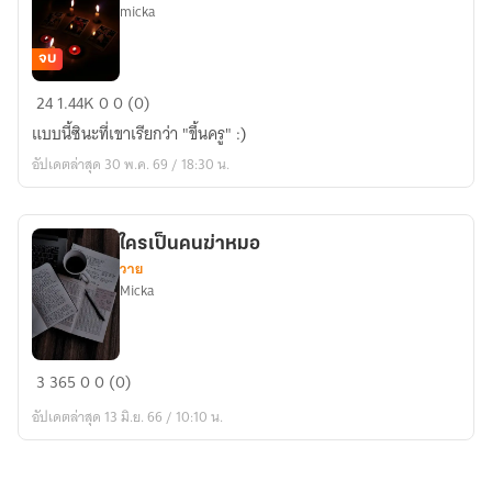
micka
จบ
เล่น
24
1.44K
0
0 (0)
ของ.
แบบนี้ซินะที่เขาเรียกว่า "ขึ้นครู" :)
อัปเดตล่าสุด 30 พ.ค. 69 / 18:30 น.
ใครเป็นคนฆ่าหมอ
วาย
Micka
ใคร
3
365
0
0 (0)
เป็น
อัปเดตล่าสุด 13 มิ.ย. 66 / 10:10 น.
คน
ฆ่า
หมอ