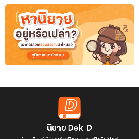
นิยาย Dek-D