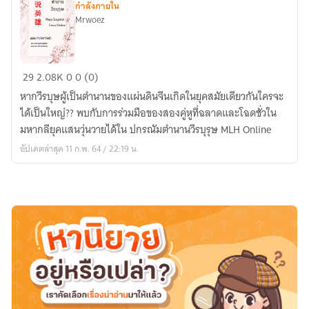
กำลังภายใน
Mrwoez
ปกรฌัม
29
2.08K
0
0 (0)
ตำนาน
หากวีรบุษผู้เป็นตำนานของแผ่นดินจีนเกิดในยุคสมัยเดียวกันใครจะ
วีรบุรุษ
ได้เป็นใหญ่?? พบกับการร่วมมือของสองคู่หูที่ฉลาดและโฉดชั่วใน
MLH
มหากลียุคแสนวุ่นวายได้ใน ปกรณัมตำนานวีรบุรุษ MLH Online
Online
อัปเดตล่าสุด 11 ก.พ. 64 / 22:19 น.