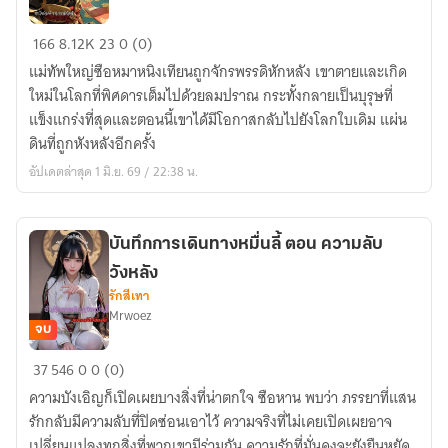
bloodbath
166
8.12K
23
0 (0)
หนี้
แม่ทัพใหญ่ซือหมาหนิงเทียนถูกจักรพรรดิหักหลัง เขาตายและเกิด
เลือด
ใหม่ในโลกที่พิศดารเต็มไปด้วยลมปราณ กระทั้งกลายเป็นบุรุษที่
ตระ
แข็งแกร่งที่สุดและตอนนี้เขาได้มีโอกาสกลับไปยังโลกใบเดิม แผ่น
กูล
ดินที่ถูกหังหลังอีกครั้ง
ซือ
อัปเดตล่าสุด 1 มิ.ย. 69 / 22:38 น.
บันทึกการเดินทางหมื่นลี้ ตอน ความลับ
วังหลัง
รักสีเทา
Mrwoez
จบ
บันทึก
37
546
0
0 (0)
การ
ความบังเอิญก็เปิดเผยบางสิ่งที่น่าตกใจ ซือหาน พบว่า ภรรยาที่แสน
เดิน
รักกลับมีความลับที่ปิดซ่อนเอาไว้ ความจริงที่ไม่เคยเปิดเผยอาจ
ทาง
เปลี่ยนแปลงทุกสิ่งที่พวกเขามีร่วมกัน ความรักที่มั่นคงจะยังยืนหยัด