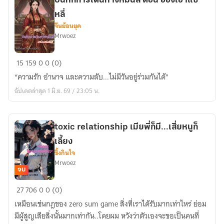
บันทึกการเดินทางหมื่นลี้ ตอน ฮองเฮาแซ่
หลี่
จีนย้อนยุค
Mrwoez
บันทึก
15
159
0
0 (0)
การ
“ความรัก อำนาจ และความลับ...ไม่มีวันอยู่ร่วมกันได้”
เดิน
อัปเดตล่าสุด 1 มิ.ย. 69 / 23:05 น.
ทาง
หมื่น
ลี้
toxic relationship เมียพี่ก็มี...เสี่ยหนูก็
ตอน
เลี้ยง
ฮองเฮา
ซึ้งกินใจ
แซ่
Mrwoez
หลี่
จบ
toxic
27
706
0
0 (0)
relationship
เหมือนเช่นกฎของ zero sum game สิ่งที่เราได้รับมากเท่าไหร่ ย่อม
เมีย
มีผู้สูญเสียสิ่งนั้นมากเท่ากัน..โดยผม หวังว่าตัวเองจะขอเป็นคนที่
พี่