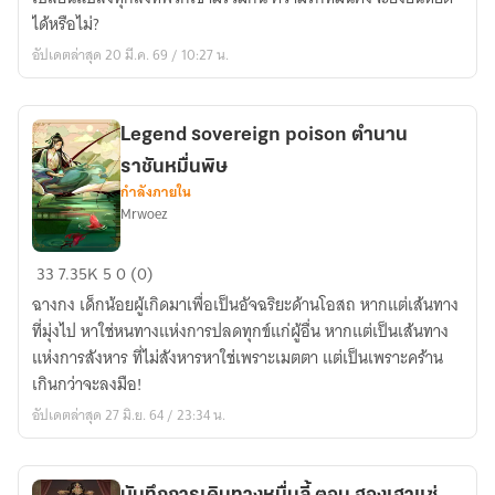
หมื่น
ได้หรือไม่?
ลี้
อัปเดตล่าสุด 20 มี.ค. 69 / 10:27 น.
ตอน
ความ
ลับ
Legend sovereign poison ตำนาน
วัง
ราชันหมื่นพิษ
หลัง
กำลังภายใน
Mrwoez
Legend
33
7.35K
5
0 (0)
sovereign
ฉางกง เด็กน้อยผู้เกิดมาเพื่อเป็นอัจฉริยะด้านโอสถ หากแต่เส้นทาง
poison
ที่มุ่งไป หาใช่หนทางแห่งการปลดทุกข์แก่ผู้อื่น หากแต่เป็นเส้นทาง
ตำนาน
แห่งการสังหาร ที่ไม่สังหารหาใช่เพราะเมตตา แต่เป็นเพราะคร้าน
ราชัน
เกินกว่าจะลงมือ!
หมื่น
อัปเดตล่าสุด 27 มิ.ย. 64 / 23:34 น.
พิษ