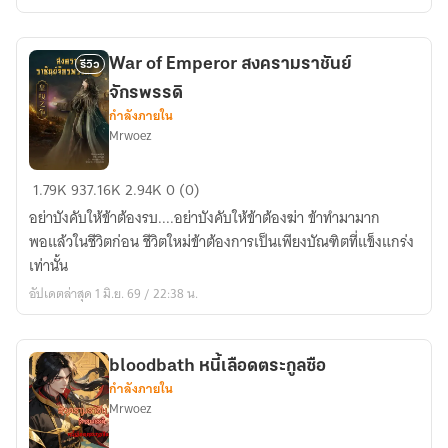
ก
Legend
of
War of Emperor สงครามราชันย์
รีวิว
Ava
จักรพรรดิ
กำลังภายใน
Mrwoez
War
1.79K
937.16K
2.94K
0 (0)
of
อย่าบังคับให้ข้าต้องรบ....อย่าบังคับให้ข้าต้องฆ่า ข้าทำมามาก
Emperor
พอแล้วในชีวิตก่อน ชีวิตใหม่ข้าต้องการเป็นเพียงบัณฑิตที่แข็งแกร่ง
สงคราม
เท่านั้น
ราชันย์
อัปเดตล่าสุด 1 มิ.ย. 69 / 22:38 น.
จักรพรรดิ
bloodbath หนี้เลือดตระกูลซือ
กำลังภายใน
Mrwoez