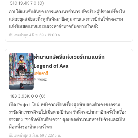
หนิง
510
19.4K
7
0 (0)
เทียน
ภายใต้แรงขับดันของการแสวงหาอำนาจ อัจฉริยะผู้ปราดเปรื่องใน
ราชัน
แต่ละยุคสมัยละทิ้งพู่กันหันมายึดกุมดาบและกระบี่ก่อไฟสงคราม
จักรพรรดิ
แย่งชิงเขตแดนและแสวงหาอำนาจกันอย่างบ้าคลั่ง
ฉบับ
อัปเดตล่าสุด 4 มิ.ย. 69 / 19:00 น.
รี
ไรท์
จบ
ตำนานกษัตรีแห่งเวอร์เทมแบร์ก
แล้ว
Legend of Ava
แฟนตาซี
Mrwoez
ตำนาน
183
3.93K
0
0 (0)
กษัตรี
เปิด Project ใหม่ หลังจากเขียนเรื่องสุดท้ายของตัวเองสงคราม
แห่ง
ราชันจักรพรรดิจบไปเมื่อสามปีก่อน วันนี้จรดปากกาอีกครั้งในเรื่อง
เวอร์
ราวของ “ชาอึนคโยหรือเอวา” สุดยอดตำนานทหารรับจ้างและเป็น
เทม
มือหนึ่งของอินเตอร์โพล
แบร์
อัปเดตล่าสุด 2 มิ.ย. 69 / 22:15 น.