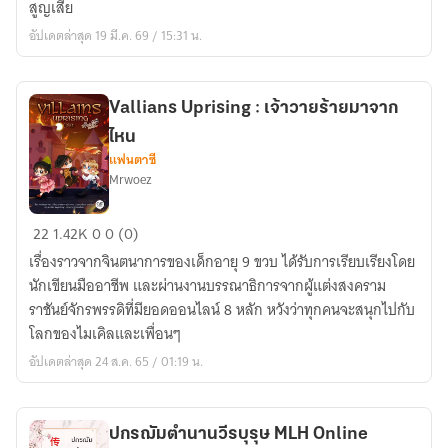
สูญเสีย
ก็มี...เสี่ย
อัปเดตล่าสุด 19 มี.ค. 69 / 15:31 น.
หนู
ก็
เลี้ยง
Vallians Uprising : เจ้าวายร้ายมาจาก
ไหน
แฟนตาซี
Mrwoez
Vallians
22
1.42K
0
0 (0)
Uprising
เรื่องราวจากจินตนาการของเด็กอายุ 9 ขวบ ได้รับการเรียบเรียงโดย
:
นักเขียนมืออาชีพ และผ่านงานบรรณาธิการจากผู้แต่งสงคราม
เจ้า
ราชันย์จักรพรรดิที่มียอดออนไลน์ 8 หลัก หวังว่าทุกคนจะสนุกไปกับ
วาย
โลกของไมเคิลและเพื่อนๆ
ร้าย
อัปเดตล่าสุด 24 ส.ค. 65 / 01:19 น.
มา
จาก
ไหน
ปกรฌัมตำนานวีรบุรุษ MLH Online