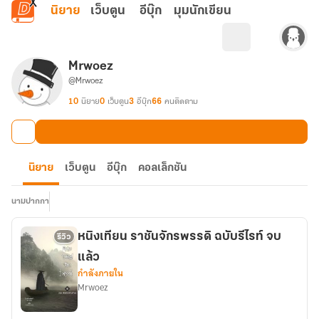
ข้ามไปยังเนื้อหาหลัก
นิยาย
เว็บตูน
อีบุ๊ก
มุมนักเขียน
Mrwoez
@Mrwoez
10
นิยาย
0
เว็บตูน
3
อีบุ๊ก
66
คนติดตาม
นิยาย
เว็บตูน
อีบุ๊ก
คอลเล็กชัน
นามปากกา
หนิงเทียน ราชันจักรพรรดิ ฉบับรีไรท์ จบ
รีวิว
แล้ว
กำลังภายใน
Mrwoez