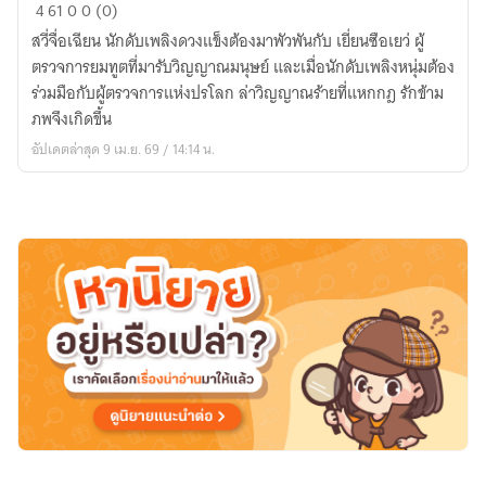
เปลว
4
61
0
0 (0)
ไฟ
สวี่จื่อเฉียน นักดับเพลิงดวงแข็งต้องมาพัวพันกับ เยี่ยนซือเยว่ ผู้
ละลาย
ตรวจการยมทูตที่มารับวิญญาณมนุษย์ และเมื่อนักดับเพลิงหนุ่มต้อง
ใจ
ร่วมมือกับผู้ตรวจการแห่งปรโลก ล่าวิญญาณร้ายที่แหกกฎ รักข้าม
ผู้
ภพจึงเกิดขึ้น
ตรวจ
อัปเดตล่าสุด 9 เม.ย. 69 / 14:14 น.
การ
ยมฑูต