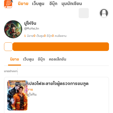
ข้ามไปยังเนื้อหาหลัก
นิยาย
เว็บตูน
อีบุ๊ก
มุมนักเขียน
มู่ไห่จิน
@MuHaiJin
1
นิยาย
0
เว็บตูน
0
อีบุ๊ก
0
คนติดตาม
นิยาย
เว็บตูน
อีบุ๊ก
คอลเล็กชัน
นามปากกา
เปลวไฟละลายใจผู้ตรวจการยมฑูต
วาย
มู่ไห่จิน