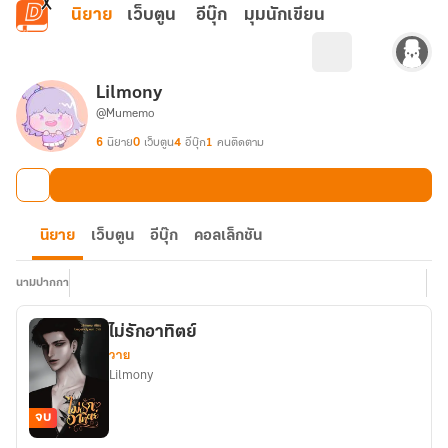
ข้ามไปยังเนื้อหาหลัก
นิยาย
เว็บตูน
อีบุ๊ก
มุมนักเขียน
Lilmony
@Mumemo
6
นิยาย
0
เว็บตูน
4
อีบุ๊ก
1
คนติดตาม
นิยาย
เว็บตูน
อีบุ๊ก
คอลเล็กชัน
นามปากกา
ไม่รักอาทิตย์
วาย
Lilmony
จบ