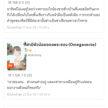
ไม่
18
168
0
0 (0)
รัก
อาทิตย์ไม่เคยรู้เลยว่าเพราะอะไรน้องชายข้างบ้านที่เคยสนิทกันมาก
อาทิตย์
ถึงได้เปลี่ยนไปโดยสิ้นเชิงราวกับหน้ามือเป็นหลังมือ การกระทำและ
คำพูดของศิลป์ที่มีต่อเขานั้นช่างเย็นชาเสียจนพาเขาใจหาย
อัปเดตล่าสุด 11 เม.ย. 69 / 07:28 น.
สามีตัวน้อยของพระรอง (Omegaverse)
วาย
Lilharmony
จบ
สามี
19
1.12K
7
0 (0)
ตัว
“เราสองคน… ต่างคนต่างอยู่ แสดงท่าทางเหมือนคู่รักแค่ตอน
น้อย
ออกงานสังคมก็พอครับ”
ของ
อัปเดตล่าสุด 22 มี.ค. 69 / 09:38 น.
พระรอง
(Omegaverse)