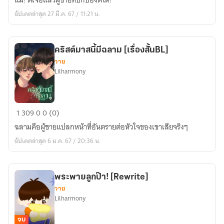
แม่! ตี้เจอแล้วผู้ชายที่ปกป้องตี้ได้!
กัน
อัปเดตล่าสุด 27 มี.ค. 67 / 11:21 น.
ไหม
การันต์
[เรื่อง
คริสต์มาสนี้มีฉลาม [เรื่องสั้นBL]
สั้นBL]
วาย
Lilharmony
คริสต์มาส
1
309
0
0 (0)
นี้
ฉลามคือผู้ชายแปลกหน้าที่อันตรายต่อหัวใจของเขาเสียจริงๆ
มี
อัปเดตล่าสุด 6 ม.ค. 67 / 20:36 น.
ฉลาม
[เรื่อง
สั้นBL]
พระพายลูกป๊า! [Rewrite]
วาย
Lilharmony
จบ