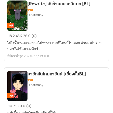
[Rewrite] ตัวร้ายอยากมีแมว [BL]
วาย
Lilharmony
จบ
[Rewrite]
18
2.43K
26
0 (0)
ตัว
ไม่โง่รั้งคนเฮงซวย จะไปหานายเอกที่ไหนก็ไปเถอะ ส่วนผมไปขาย
ร้าย
ประกันให้แมวจรดีกว่า
อยาก
อัปเดตล่าสุด 2 เม.ย. 67 / 19:11 น.
มี
แมว
[BL]
มารักกันไหมการันต์ [เรื่องสั้นBL]
วาย
Lilharmony
จบ
มา
10
213
0
0 (0)
รัก