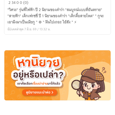
สายฟ้า
2
34
0
0 (0)
กับ
"วิศวะ" รุ่นพี่ไฟฟ้า ปี 2 นิยามของคำว่า "สมบูรณ์แบบที่อันตราย"
วิศวะ
"สายฟ้า" เด็กเฟรชชี่ ปี 1 นิยามของคำว่า "เด็กดื้อสายโหด" " กูจะ
เอามึงมาเป็นเมียกู " ⚙️ " ฝันไปเถอะ ไอ้สัx " ⚡
อัปเดตล่าสุด 7 มิ.ย. 69 / 13:32 น.