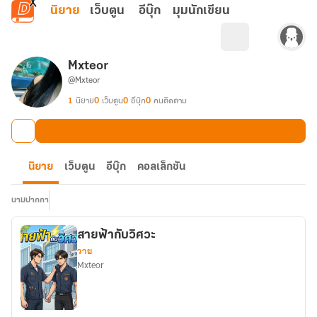
ข้ามไปยังเนื้อหาหลัก
นิยาย
เว็บตูน
อีบุ๊ก
มุมนักเขียน
Mxteor
@Mxteor
1
นิยาย
0
เว็บตูน
0
อีบุ๊ก
0
คนติดตาม
นิยาย
เว็บตูน
อีบุ๊ก
คอลเล็กชัน
นามปากกา
สายฟ้ากับวิศวะ
วาย
Mxteor