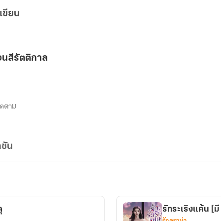
เขียน
นสีรัตติกาล
ิดตาม
ชัน
ุ
รักระเริงแค้น [
รักดราม่า