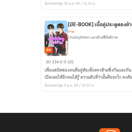
อัปเดตล่าสุด 18 ม.ค. 69 / 12:24 น.
E-
BOOK]
[มีE-BOOK] เนื้อคู่ประตูตรงข้
วาย
ChubbyKitten แมวอ้วนสีรัตติกาล
จบ
[มีE-
30
334
0
0 (0)
BOOK]
เพื่อนสนิทสองคนที่อยู่ห้องฝั่งตรงข้ามซึ่งกันและก
เนื้อ
เปิดเผยให้อีกคนได้รู้ ความลับที่ว่านั้นคืออะไร คงต
คู่
อัปเดตล่าสุด 9 ธ.ค. 68 / 10:55 น.
ประตู
ตรง
ข้าม