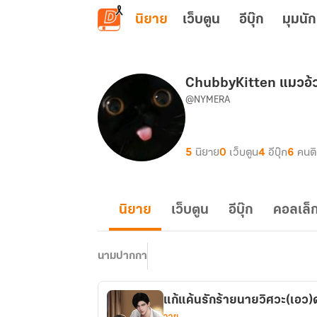
ข้ามไปยังเนื้อหาหลัก
นิยาย
เว็บตูน
อีบุ๊ก
มุมนัก
ChubbyKitten แมวอ้ว
@NYMERA
5
นิยาย
0
เว็บตูน
4
อีบุ๊ก
6
คนต
นิยาย
เว็บตูน
อีบุ๊ก
คอลเล็ก
นามปากกา
แก้แค้นรักร้ายนายวิศวะ(เอว)ด
วาย