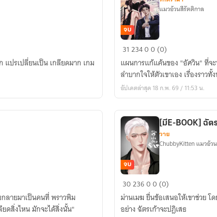
แมวอ้วนสีรัตติกาล
จบ
รัก
31
234
0
0 (0)
ระเริง
ก แปรเปลี่ยนเป็น เกลียดมาก เกม
แผนการแก้แค้นของ "อัศวิน" ที่จะ
แค้น
ลำบากใจให้ตัวเขาเอง เรื่องราวทั้ง
[มี
อัปเดตล่าสุด 18 ก.พ. 69 / 11:53 น.
E-
BOOK]
[มีE-BOOK] ฉัตร
วาย
ChubbyKitten แมวอ้วนส
จบ
[มีE-
30
236
0
0 (0)
BOOK]
ลับกลายมาเป็นคนที่ พราวพิม
ม่านเมฆ ยื่นข้อเสนอให้เขาช่วย โ
ฉัตร
ยดสิ่งไหน มักจะได้สิ่งนั้น"
อย่าง ฉัตรเก้าจะปฎิเสธ
เก้า