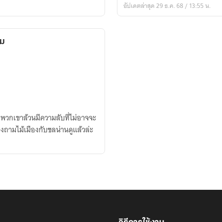
อัปเดตล่าสุด 29 ธ.ค. 68 / 13:55 น.
จ้าง
รัก
าม
ัน พวกเขาล้วนมีความลับที่ไม่อาจจะ
้องถามไม้เมืองกับชลน่านดูแล้วล่ะ