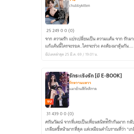
chubbykitten
แก้
25
249
0
0 (0)
แค้น
จาก ความรัก แปรเปลี่ยนเป็น ความแค้น จาก รักมา
รัก
แก้แค้นนี้ใครจะรอด..ใครจะร่วง คงต้องมาลุ้นกัน....
ร้าย
อัปเดตล่าสุด 25 มี.ค. 69 / 19:01 น.
นาย
วิศวะ(เอว)ดุ
รักระเริงรัก [มี E-BOOK]
รักหวานแหวว
แมวอ้วนสีรัตติกาล
จบ
รัก
31
439
0
0 (0)
ระเริง
ศรัณวัฒน์ จากที่เคยเป็นเพื่อนสนิทท่ี่รักกันมาก ก
รัก
เกลียดขี้หน้ามากที่สุด แต่เหมือนคำโบราณที่ว่า "เกลี
[มี