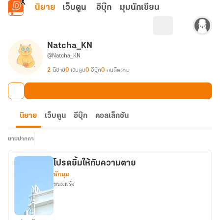
ข้ามไปยังเนื้อหาหลัก
นิยาย
เว็บตูน
อีบุ๊ก
มุมนักเขียน
Natcha_KN
@Natcha_KN
2
นิยาย
0
เว็บตูน
0
อีบุ๊ก
0
คนติดตาม
นิยาย
เว็บตูน
อีบุ๊ก
คอลเล็กชัน
นามปากกา
โปรดยิ้มให้กับความตาย
หักมุม
ขนมฝรั่ง