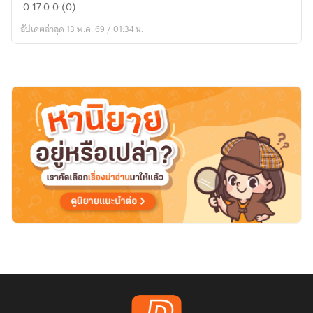
New
0
17
0
0 (0)
trainee’s
อัปเดตล่าสุด 13 พ.ค. 69 / 01:34 น.
เด็ก
ฝึกงาน
คน
นี้
ของ
ผม