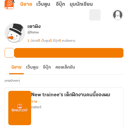
ข้ามไปยังเนื้อหาหลัก
นิยาย
เว็บตูน
อีบุ๊ก
มุมนักเขียน
เตาผิง
@Natee
1
นิยาย
0
เว็บตูน
0
อีบุ๊ก
0
คนติดตาม
นิยาย
เว็บตูน
อีบุ๊ก
คอลเล็กชัน
นามปากกา
New trainee’s เด็กฝึกงานคนนี้ของผม
วาย
natee3