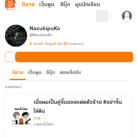
ข้ามไปยังเนื้อหาหลัก
นิยาย
เว็บตูน
อีบุ๊ก
มุมนักเขียน
NazukipuKo
@NazukipuKo
3
นิยาย
0
เว็บตูน
0
อีบุ๊ก
30
คนติดตาม
นิยาย
เว็บตูน
อีบุ๊ก
คอลเล็กชัน
นามปากกา
เมื่อผมเป็นคู่จิ้นของแฝดตัวร้าย #อย่าจิ้น
โล่ดิน
วาย
วาตระวังไพร