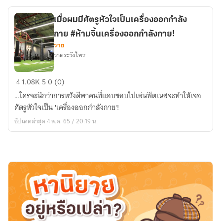
นิยม
ฉบับ
เมื่อผมมีศัตรูหัวใจเป็นเครื่องออกกำลัง
มือ
กาย #ห้ามจิ้นเครื่องออกกำลังกาย!
อาชีพ(ก็
วาย
บ้า
วาตระวังไพร
แล้ว)
เมื่อ
4
1.08K
5
0 (0)
ผม
…ใครจะนึกว่าการหวังดีพาคนที่แอบชอบไปเล่นฟิตเนสจะทำให้เจอ
มี
ศัตรูหัวใจเป็น 'เครื่องออกกำลังกาย'!
ศัตรู
อัปเดตล่าสุด 4 ส.ค. 65 / 20:19 น.
หัวใจ
เป็น
เครื่อง
ออก
กำลัง
กาย
#ห้าม
จิ้น
เครื่อง