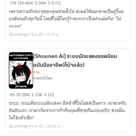
เมื่อ
119
130.86K
3.06K
5.0 (1)
ผม
เพราะความรักสบายของคุณชายอั้งโล่ ส่งผลให้ผมกลายเป็นคู่จิ้นข
เป็น
องมันจนถึงทุกวันนี้ โดยที่ไม่มีใครรู้ว่าพวกเราเป็นฝาแฝดกัน! *ไม่
คู่
incest*
จิ้
อัปเดตล่าสุด 7 มิ.ย. 69 / 01:11 น.
นข
อง
แฝด
[Shounen Ai] ระบบนักแสดงยอดนิยม
ตัว
ฉบับมืออาชีพ(ก็บ้าแล้ว)
ร้าย
วาย
#อย่า
วาตระวังไพร
จิ้น
โล่
[Shounen
66
70.06K
2.23K
0 (0)
ดิน
Ai]
ระบบ: ระบบคือระบบนักแสดง มีหน้าที่ปั้นโฮสต์เป็นดาว! เอาล่ะครับ
ระบบ
อันดับแรก เรามาเริ่มจากภารกิจจีบคุณพี่ชายกันเถอะครับ! ซ่งหมิ่น:
นัก
ไม่ใช่แล้วเฮ้ย!!
แสดง
อัปเดตล่าสุด 4 ก.พ. 65 / 23:39 น.
ยอด