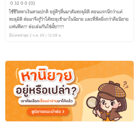
อยู่
0
32
0
0 (0)
อย่าง
ใช้ชีวิตหาเงินตามปกติ อยู่ดีๆตื่นมาดันทะลุมิติ ตอนแรกนึกว่าแค่
สงบ
ทะลุมิติ ต่อมาจึงรู้ว่าได้ทะลุเข้ามาในนิยาย และที่พีคยิ่งกว่าคือนิยาย
ไม่
แฟนฟิค!!! ล่อเล่นกันใช่มั้ย!?!?!
ง่าย
อัปเดตล่าสุด 2 ก.ค. 69 / 12:08 น.
อย่าง
ที่
คิด