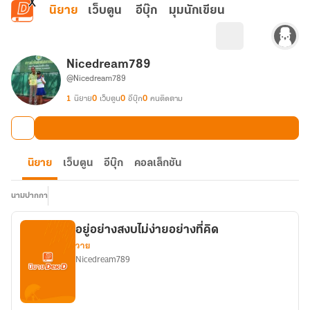
ข้ามไปยังเนื้อหาหลัก
นิยาย
เว็บตูน
อีบุ๊ก
มุมนักเขียน
Nicedream789
@Nicedream789
1
นิยาย
0
เว็บตูน
0
อีบุ๊ก
0
คนติดตาม
นิยาย
เว็บตูน
อีบุ๊ก
คอลเล็กชัน
นามปากกา
อยู่อย่างสงบไม่ง่ายอย่างที่คิด
วาย
Nicedream789