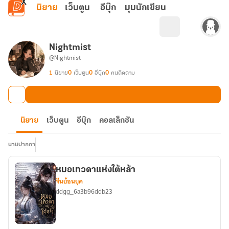
ข้ามไปยังเนื้อหาหลัก
นิยาย
เว็บตูน
อีบุ๊ก
มุมนักเขียน
Nightmist
@Nightmist
1
นิยาย
0
เว็บตูน
0
อีบุ๊ก
0
คนติดตาม
นิยาย
เว็บตูน
อีบุ๊ก
คอลเล็กชัน
นามปากกา
หมอเทวดาแห่งใต้หล้า
จีนย้อนยุค
ddgg_6a3b96ddb23