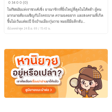
หมอ
0
34
0
0 (0)
เทวดา
ในรัชสมัยแห่งราชวงศ์เซิ่ง อาณาจักรที่ยิ่งใหญ่ที่สุดในใต้หล้า ผู้คน
แห่ง
มากมายต้องเผชิญกับโรคระบาด ความอดอยาก และสงครามที่เกิด
ใต้
ขึ้นไม่เว้นแต่ละปี ยิ่งบ้านเมืองวุ่นวาย หมอฝีมือดีกลับ…
หล้า
อัปเดตล่าสุด 24 มิ.ย. 69 / 15:43 น.