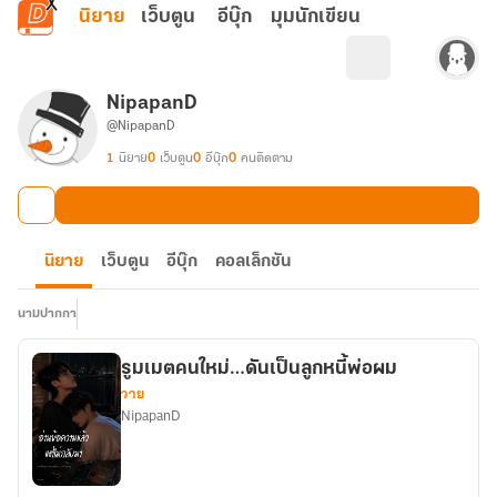
ข้ามไปยังเนื้อหาหลัก
นิยาย
เว็บตูน
อีบุ๊ก
มุมนักเขียน
NipapanD
@NipapanD
1
นิยาย
0
เว็บตูน
0
อีบุ๊ก
0
คนติดตาม
นิยาย
เว็บตูน
อีบุ๊ก
คอลเล็กชัน
นามปากกา
รูมเมตคนใหม่…ดันเป็นลูกหนี้พ่อผม
วาย
NipapanD