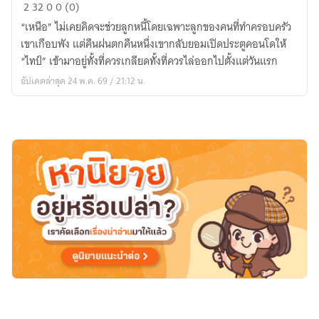
รู
2
32
0
0 (0)
ม
“เหนือ” ไม่เคยคิดจะช่วยลูกหนี้โดยเฉพาะลูกของคนที่ทำครอบครัว
เมต
เขาเกือบพัง แต่คืนฝนตกคืนหนึ่งเขากลับยอมเปิดประตูคอนโดให้
คน
“ไทป์” เข้ามาอยู่ทั้งที่ควรเกลียดทั้งที่ควรไล่ออกไปตั้งแต่วันแรก
ใหม่…
อัปเดตล่าสุด 24 พ.ค. 69 / 21:12 น.
ดัน
เป็น
ลูก
หนี้
พ่อ
ผม