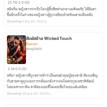
มหา
22
110
2
0 (0)
ผนึก
หลินจิ่น หญิงสาวจากอีกโลกผู้สิ้นชีพท่ามกลางมหันตภัย ได้ลืมตา
สี่
ขึ้นอีกครั้งในร่างของหญิงสาวผู้ถูกเหยียบย่ำพร้อมสายเลือดลับ
พิภพ
อัปเดตล่าสุด 3 มิ.ย. 69 / 15:01 น.
สัมผัสร้าย Wicked Touch
รักดราม่า
Nong254211
สัมผัส
2
34
0
0 (0)
ร้าย
พริมา หญิงสาวที่ถูกตราหน้าว่าเป็นคนฆ่าคุณปู่ของสามี ต้องเผชิญ
Wicked
กับสายตาดูถูกและการกลั่นแกล้งจากคนในตระกูลเดชาพิพัฒน์
Touch
โดยเฉพาะภาคิน สามีของเธอที่ไม่เคยเชื่อใจเธอแม้แต่น้อย
อัปเดตล่าสุด 30 เม.ย. 69 / 20:04 น.