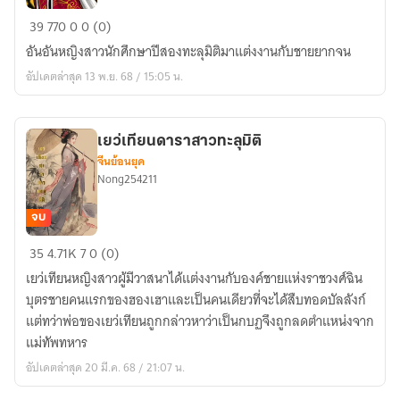
ทะลุ
39
770
0
0 (0)
มิติ
อันอันหญิงสาวนักศึกษาปีสองทะลุมิติมาแต่งงานกับชายยากจน
มา
อัปเดตล่าสุด 13 พ.ย. 68 / 15:05 น.
เป็น
คุณ
หนู
เยว่เทียนดาราสาวทะลุมิติ
ผู้
จีนย้อนยุค
คลั่ง
Nong254211
ไคล้
เงิน
จบ
ทอง
เยว่
35
4.71K
7
0 (0)
เทียน
เยว่เทียนหญิงสาวผู้มีวาสนาได้แต่งงานกับองค์ชายแห่งราชวงศ์ฉิน
ดารา
บุตรชายคนแรกของฮองเฮาและเป็นคนเดียวที่จะได้สืบทอดบัลลังก์
สาว
แต่ทว่าพ่อของเยว่เทียนถูกกล่าวหาว่าเป็นกบฏจึงถูกลดตำแหน่งจาก
ทะลุ
แม่ทัพทหาร
มิติ
อัปเดตล่าสุด 20 มี.ค. 68 / 21:07 น.