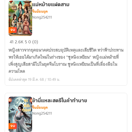
แม่หม้ายแฝดสาม
จีนย้อนยุค
Nong254211
จบ
แม่หม้าย
41
2.6K
5
0 (0)
แฝด
หญิงสาวจากยุคอนาคตประสบอุบัติเหตุและเสียชีวิต ทว่าฟ้าประทาน
สาม
พรให้เธอได้มาเกิดใหม่ในร่างของ "ซูหนิงเหยียน" หญิงแม่หม้ายที่
เพิ่งสูญเสียสามีไปในยุคจีนโบราณ ซูหนิงเหยียนเป็นที่เลื่องลือใน
ความโหด
อัปเดตล่าสุด 19 มี.ค. 68 / 10:49 น.
ข้านี่แหละสตรีในคำทำนาย
จีนย้อนยุค
Nong254211
จบ