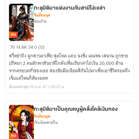
ทั้ง
ทะลุมิติมาแต่งงานกับสามีโง่เขล่า
ห้า
จีนย้อนยุค
ซ่อนร้าย
จบ
ทะลุ
70
14.8K
34
0 (0)
มิติ
สวี่หย่าถิง ลูกสาวมาเฟีย สุดโหด แถบ ฉงชิ่ง มณทล เสฉวน ถูกชาย
มา
ปริศนา 2 คนลักพาตัวมาที่โกดังเพื่อเรียกค่าไถ่เงิน 20,000 ล้าน
แต่งงาน
จากครอบครัวของเธอ สองข้อมือเฉียดสีกันไปมาเพื่อเอาชีวิตรอดถึง
กับ
เจ็บแค่ไหนก็ต้องอดท
สามี
อัปเดตล่าสุด 20 ต.ค. 67 / 00:27 น.
โง่
เข
ล่า
ทะลุมิติมาเป็นคุณหนูผู้คลั่งไคล้เงินทอง
จีนย้อนยุค
เจินน้อยสายปั่น
จบ