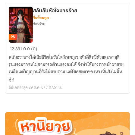
สลับลับหัวใจมารร้าย
จีนย้อนยุค
ซ่อนร้าย
จบ
สลับ
12
891
0
0 (0)
ลับ
หลันฮวานางได้เสียชีวิตในวันไหว้เทพภูเขาศักดิ์สิทธิ์ด้วยลมพายุที่
หัวใจ
รุนแรงมากจนไม่สามารถต้านแรงลมได้ จึงทำให้นางตกหน้าผาตาย
มาร
เหลือแต่วิญญานที่ยังไม่ตายตาม แต่โชคชะตาของนางนั้นยังไม่สิ้น
ร้าย
สุด
อัปเดตล่าสุด 29 ต.ค. 67 / 07:51 น.