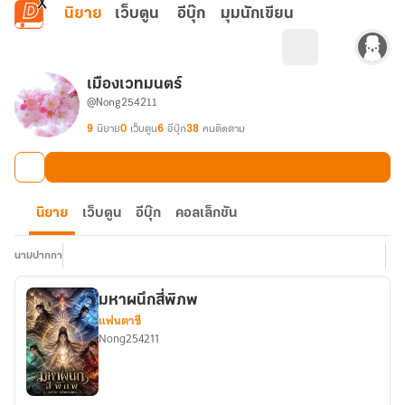
ข้ามไปยังเนื้อหาหลัก
นิยาย
เว็บตูน
อีบุ๊ก
มุมนักเขียน
เมืองเวทมนตร์
@Nong254211
9
นิยาย
0
เว็บตูน
6
อีบุ๊ก
38
คนติดตาม
นิยาย
เว็บตูน
อีบุ๊ก
คอลเล็กชัน
นามปากกา
มหาผนึกสี่พิภพ
แฟนตาซี
Nong254211