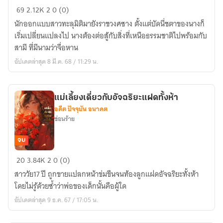
ข้า
69
2.12K
2
0 (0)
นี่
นักออกแบบสาวทะลุมิติมายังราชวงศซาง ตั้งแต่บัดนี่ชตาของนางก็
แหละ
เริ่มเปลี่ยนแปลงไป นางต้องต่อสู้กับสิ่งที่เหนือธรรมชาติไปพร้อมกับ
สตรี
สามี ที่มีนามว่าจื่อหาน
ใน
อัปเดตล่าสุด 8 มี.ค. 68 / 11:29 น.
คำ
ทำนาย
แม่เลี้ยงเดี่ยวกับอัจฉริยะแฝดทั้งห้า
อดีต ปัจจุบัน อนาคต
ซ่อนร้าย
จบ
แม่
20
3.84K
2
0 (0)
เลี้ยง
สาววัย17 ปี ถูกขายแปลกหน้าข่มขืนจนท้องลูกแฝดอัจฉริยะทั้งห้า
เดี่ยว
โดยไม่รู้ด้วยซ้ำว่าพ่อของเด็กนั้นคือผู้ใด
กับ
อัปเดตล่าสุด 9 ธ.ค. 67 / 17:05 น.
อัจฉริยะ
แฝด