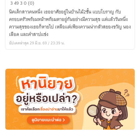
บ้าน
3
49
3
0 (0)
นี้
นิคเด็กสาวคนหนึ่ง เธออาศัยอยู่ในบ้านไม้2ชั้น แบบโบราญ กับ
มี
ครอบครัวพร้อมหน้าพร้อมตาอยู่กันอย่างมีความสุข แต่แล้ววันหนึ่ง
เลือด
ความสุขของเธอก็หายไป เหลือแต่เพียงความน่ากลัวสยองขวัญ นอง
เล่า
เลือด และคำสาปแช่ง
อัปเดตล่าสุด 29 มิ.ย. 69 / 23:39 น.