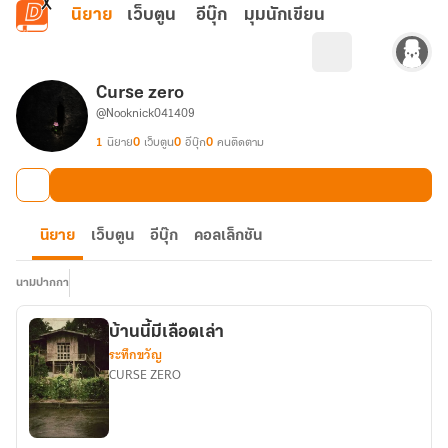
ข้ามไปยังเนื้อหาหลัก
นิยาย
เว็บตูน
อีบุ๊ก
มุมนักเขียน
Curse zero
@Nooknick041409
1
นิยาย
0
เว็บตูน
0
อีบุ๊ก
0
คนติดตาม
นิยาย
เว็บตูน
อีบุ๊ก
คอลเล็กชัน
นามปากกา
บ้านนี้มีเลือดเล่า
ระทึกขวัญ
CURSE ZERO