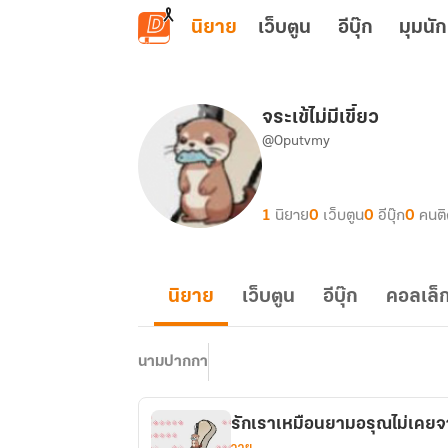
ข้ามไปยังเนื้อหาหลัก
นิยาย
เว็บตูน
อีบุ๊ก
มุมนัก
จระเข้ไม่มีเขี้ยว
@Oputvmy
1
นิยาย
0
เว็บตูน
0
อีบุ๊ก
0
คนต
นิยาย
เว็บตูน
อีบุ๊ก
คอลเล็ก
นามปากกา
รักเราเหมือนยามอรุณไม่เคย
วาย