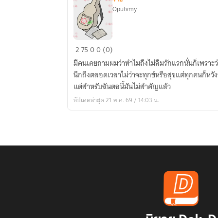
Oputvmy
รัก
2
75
0
0 (0)
เรา
มีคนเคยถามผมว่าทำไมถึงไม่ลืมรักแรกนั่นก็เพราะว่าเป
เหมือน
นึกถึงตลอดเวลาไม่ว่าจะทุกข์หรือสุขแต่ทุกคนก็หวังว
ยาม
แต่สำหรับฉันตอนี้มันไม่สำคัญแล้ว
อรุณ
อัปเดตล่าสุด 21 พ.ค. 69 / 14:03 น.
ไม่
เคย
จาง
หาย