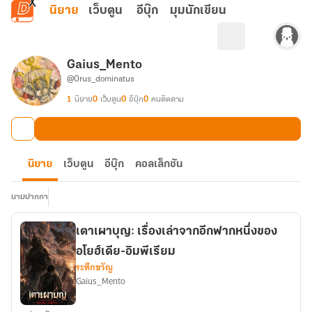
ข้ามไปยังเนื้อหาหลัก
นิยาย
เว็บตูน
อีบุ๊ก
มุมนักเขียน
Gaius_Mento
@Orus_dominatus
1
นิยาย
0
เว็บตูน
0
อีบุ๊ก
0
คนติดตาม
นิยาย
เว็บตูน
อีบุ๊ก
คอลเล็กชัน
นามปากกา
เตาเผาบุญ: เรื่องเล่าจากอีกฟากหนึ่งของ
อโยฮ์เดีย-อิมพีเรียม
ระทึกขวัญ
Gaius_Mento