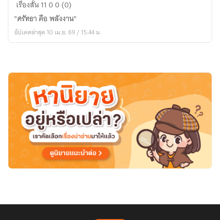
เตา
เรื่องสั้น
11
0
0 (0)
เผา
"ศรัทธา คือ พลังงาน"
บุญ:
อัปเดตล่าสุด 10 เม.ย. 69 / 15:44 น.
เรื่อง
เล่า
จาก
อีก
ฟาก
หนึ่ง
ของ
อ
โยฮ์
เดีย-
อิม
พี
เรียม