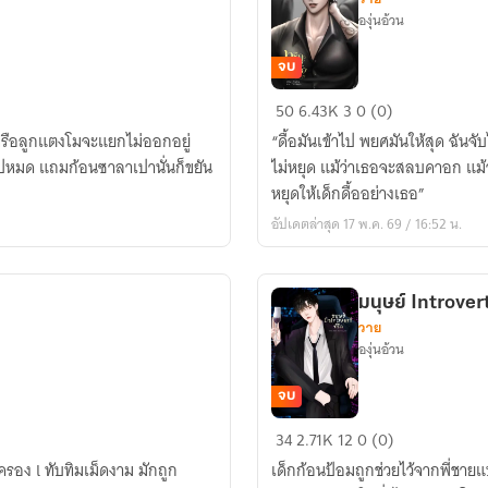
องุ่นอ้วน
จบ
ทริค
50
6.43K
3
0 (0)
ของ
กหรือลูกแตงโมจะแยกไม่ออกอยู่
“ดื้อมันเข้าไป พยศมันให้สุด ฉันจ
เด็ก
อไปหมด แถมก้อนซาลาเปานั่นก็ขยัน
ไม่หยุด แม้ว่าเธอจะสลบคาอก แม้ว
ดื้อ
หยุดให้เด็กดื้ออย่างเธอ”
Sugar
อัปเดตล่าสุด 17 พ.ค. 69 / 16:52 น.
baby
{มี
อี
มนุษย์ Introvert
บุ๊ก}
วาย
องุ่นอ้วน
จบ
มนุษย์
34
2.71K
12
0 (0)
Introvert
ครอง l ทับทิมเม็ดงาม มักถูก
เด็กก้อนป้อมถูกช่วยไว้จากพี่ชา
ที่รัก