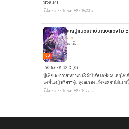
หวงแหน
E-
อัปเดตล่าสุด 17 พ.ค. 69 / 16:03 น.
Book]
คุณปู่กับวัยเกษียณอลเวง [มี 
วาย
องุ่นอ้วน
จบ
คุณ
60
6.69K
32
0 (0)
ปู่
ปู่เพียงอยากนอนอ่านหนังสือในวัยเกษียณ เหตุไฉ
กับ
ลงพื้นหญ้าเขียวชอุ่ม พุ่งชนของแข็งจนสลบไปแบบนี้
วัย
อัปเดตล่าสุด 17 พ.ค. 69 / 14:38 น.
เกษียณ
อลเวง
[มี
E-
Book]