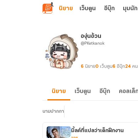
ข้ามไปยังเนื้อหาหลัก
นิยาย
เว็บตูน
อีบุ๊ก
มุมนัก
องุ่นอ้วน
@PKetkanok
6
นิยาย
0
เว็บตูน
6
อีบุ๊ก
24
คน
นิยาย
เว็บตูน
อีบุ๊ก
คอลเล็ก
นามปากกา
มิ้ลค์ที่แปลว่าเด็กฝึกงาน
วาย