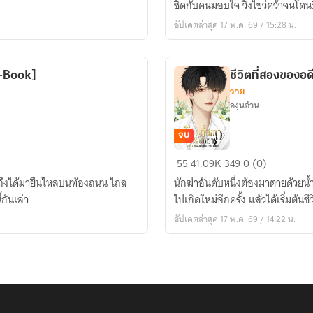
ชิดกับคนมอบใจ วิ่งไขว่คว้าจนโดนบีบ
[มี
อัปเดตล่าสุด 17 พ.ค. 69 / 15:28 น.
E-
Book]
E-Book]
ชีวิตที่สองของอด
วาย
องุ่นอ้วน
จบ
ชีวิต
55
41.09K
349
0 (0)
ที่
นถึงได้มายืนไหลบนท้องถนน ไถล
นักฆ่าอันดับหนึ่งต้องมาตายด้วยน้
สอง
กันเล่า
ไปเกิดใหม่อีกครั้ง แล้วได้เริ่มต้นช
ของ
อัปเดตล่าสุด 17 พ.ค. 69 / 14:22 น.
อดีต
นัก
ฆ่า
[มี
E-
Book]