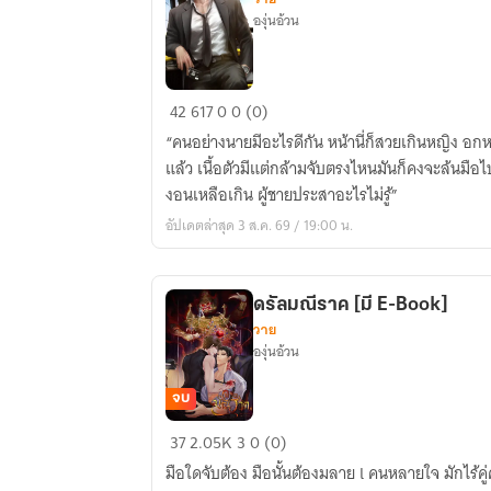
องุ่นอ้วน
มิ้ลค์
42
617
0
0 (0)
ที่
“คนอย่างนายมีอะไรดีกัน หน้านี่ก็สวยเกินหญิง อ
แปล
แล้ว เนื้อตัวมีแต่กล้ามจับตรงไหนมันก็คงจะล้นมื
ว่า
งอนเหลือเกิน ผู้ชายประสาอะไรไม่รู้”
เด็ก
อัปเดตล่าสุด 3 ส.ค. 69 / 19:00 น.
ฝึกงาน
ดรัลมณีราค [มี E-Book]
วาย
องุ่นอ้วน
จบ
ดรัล
37
2.05K
3
0 (0)
มณีราค
มือใดจับต้อง มือนั้นต้องมลาย l คนหลายใจ มักไร้คู่
[มี