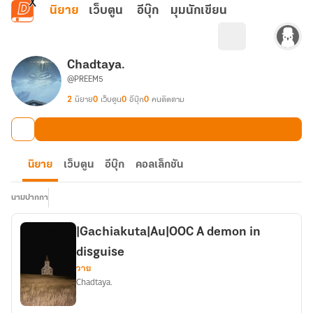
ข้ามไปยังเนื้อหาหลัก
นิยาย
เว็บตูน
อีบุ๊ก
มุมนักเขียน
Chadtaya.
@PREEM5
2
นิยาย
0
เว็บตูน
0
อีบุ๊ก
0
คนติดตาม
นิยาย
เว็บตูน
อีบุ๊ก
คอลเล็กชัน
นามปากกา
|Gachiakuta|Au|OOC A demon in
disguise
วาย
Chadtaya.