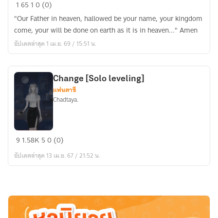
|Gachiakuta|Au|OOC
1
65
1
0 (0)
A
"Our Father in heaven, hallowed be your name, your kingdom
demon
come, your will be done on earth as it is in heaven..." Amen
in
อัปเดตล่าสุด 1 เม.ย. 69 / 15:51 น.
disguise
Change [Solo leveling]
แฟนตาซี
Chadtaya.
Change
9
1.58K
5
0 (0)
[Solo
อัปเดตล่าสุด 13 เม.ย. 67 / 21:52 น.
leveling]