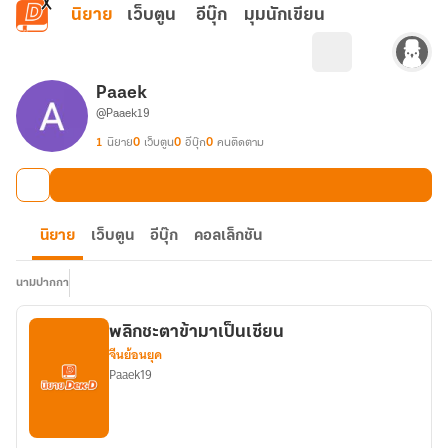
ข้ามไปยังเนื้อหาหลัก
นิยาย
เว็บตูน
อีบุ๊ก
มุมนักเขียน
Paaek
@Paaek19
1
นิยาย
0
เว็บตูน
0
อีบุ๊ก
0
คนติดตาม
นิยาย
เว็บตูน
อีบุ๊ก
คอลเล็กชัน
นามปากกา
พลิกชะตาข้ามาเป็นเซียน
จีนย้อนยุค
Paaek19