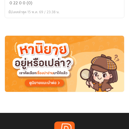
พลิก
0
22
0
0 (0)
ชะตา
อัปเดตล่าสุด 15 พ.ค. 69 / 23:38 น.
ข้า
มา
เป็น
เซียน