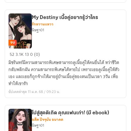
e
book
My Destiny เนื้อคู่อยากรู้ว่าใคร
พร้อม
รักหวานแหวว
โหลด)
นิษฐา01
จบ
My
52
3.1K
13
0 (0)
Destiny
มิชรินทร์มีความสามารถพิเศษสามารถดูเนื้อคู่ให้คนอื่นได้ ทว่าชีวิต
เนื้อ
กลับพลิกผัน ความสามารถพิเศษได้หายไป เพราะเธอดูเนื้อคู่ให้ตัว
คู่
เอง และเธอก็ถูกจ้างให้มาอยู่บ้านเนื้อคู่ของตนเป็นเวลา 3วัน เพื่อ
อยาก
ทำให้เขารัก
รู้
อัปเดตล่าสุด 11 ม.ค. 68 / 09:23 น.
ว่า
ใคร
ไปสู่สุคติเถิด คุณแฟนเก่า! (มี ebook)
อดีต ปัจจุบัน อนาคต
นิษฐา01