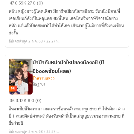
ข้า
47
6.59K
27
0 (0)
มี
หลิน หญิงสาวผู้โดดเดี่ยว มีอาชีพเขียนนิยายอิสระ วันหนึ่งนิยายที่
นาม
เธอเขียนก็ดังเป็นพลุแตก ซะที่ไหน เธอโดนวิพากษ์วิจารณ์อย่าง
ว่า
หนัก แต่แล้วโชคชะตาก็ได้ทำให้เธอ เข้ามาอยู่ในนิยายที่ตัวเองเขียน
หลิน
ซะงั้น
หลิน
อัปเดตล่าสุด 2 ส.ค. 68 / 22:27 น.
(มี
E-
book)
ป่าป๊ากับหม่าม้าใหม่ของน้องอชิ (มี
Ebooพร้อมโหลด)
รักหวานแหวว
นิษฐา01
จบ
ป่า
36
3.12K
8
0 (0)
ป๊า
ธีรดาเสียชีวิตจากภาวะแทรกซ้อนหลังคลอดลูกชาย ทำให้รมิดา สาว
กับ
ปี 1 คณะศิลปศาสตร์ ต้องรับหน้าที่เป็นแม่บุญธรรมของหลานชาย ที่
หม่า
ชื่อว่าอชิ
ม้า
อัปเดตล่าสุด 2 ส.ค. 68 / 22:27 น.