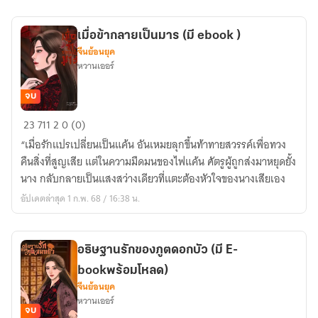
เมื่อข้ากลายเป็นมาร (มี ebook )
จีนย้อนยุค
หวานเออร์
จบ
เมื่อ
23
711
2
0 (0)
ข้า
“เมื่อรักแปรเปลี่ยนเป็นแค้น อันเหมยลุกขึ้นท้าทายสวรรค์เพื่อทวง
กลาย
คืนสิ่งที่สูญเสีย แต่ในความมืดมนของไฟแค้น ศัตรูผู้ถูกส่งมาหยุดยั้ง
เป็น
นาง กลับกลายเป็นแสงสว่างเดียวที่แตะต้องหัวใจของนางเสียเอง
มาร
อัปเดตล่าสุด 1 ก.พ. 68 / 16:38 น.
(มี
ebook
)
อธิษฐานรักของภูตดอกบัว (มี E-
bookพร้อมโหลด)
จีนย้อนยุค
หวานเออร์
จบ