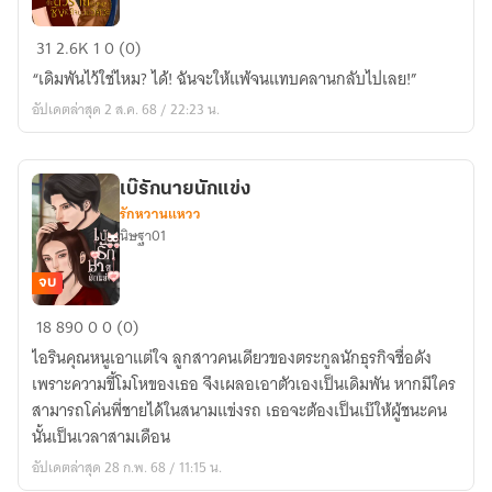
ยัย
31
2.6K
1
0 (0)
ตัว
“เดิมพันไว้ใช่ไหม? ได้! ฉันจะให้แพ้จนแทบคลานกลับไปเลย!”
ร้าย
อัปเดตล่าสุด 2 ส.ค. 68 / 22:23 น.
หน้า
หวาน
ชิง
เบ๊รักนายนักแข่ง
หัวใจ
รักหวานแหวว
นาย
นิษฐา01
วิศวะ
จบ
เบ๊
18
890
0
0 (0)
รัก
ไอรินคุณหนูเอาแต่ใจ ลูกสาวคนเดียวของตระกูลนักธุรกิจชื่อดัง
นาย
เพราะความขี้โมโหของเธอ จึงเผลอเอาตัวเองเป็นเดิมพัน หากมีใคร
นัก
สามารถโค่นพี่ชายได้ในสนามแข่งรถ เธอจะต้องเป็นเบ๊ให้ผู้ชนะคน
แข่ง
นั้นเป็นเวลาสามเดือน
อัปเดตล่าสุด 28 ก.พ. 68 / 11:15 น.