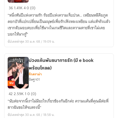
อธิษฐาน
36
1.41K
4
0 (0)
รัก
"หนึ่งพันปีแห่งความรัก ร้อยปีแห่งความเจ็บปวด… เหยียนหลีคือภูต
ของ
ดอกบัวที่แปรเปลี่ยนเป็นมนุษย์เพื่อรักเฟิงหลงเหยียน แต่แท้จริงแล้ว
ภูต
เขากลับมอบตบะเพื่อใช้นางในเกมชีวิตและความตายที่เขาไม่เคย
ดอกบัว
บอกให้นางรู้"
(มี
อัปเดตล่าสุด 30 ม.ค. 68 / 19:09 น.
E-
bookพร้อม
โหลด)
บ่วงแค้นพันธนาการรัก (มี e book
พร้อมโหลด)
รักดราม่า
นิษฐา01
จบ
บ่วง
42
2.59K
1
0 (0)
แค้น
"นับต่อจากนี้เราไม่มีอะไรเกี่ยวข้องกันอีกค่ะ ความแค้นที่คุณมีต่อพี่
พันธนาการ
สาวฉันขอให้จบตรงนี้"
รัก
อัปเดตล่าสุด 30 ม.ค. 68 / 18:58 น.
(มี