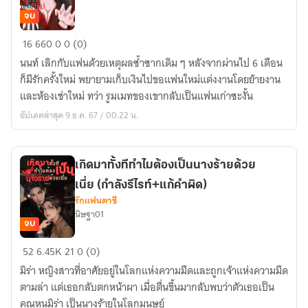
จบ
ไป
16
660
0
0 (0)
สู่
นนท์ เลิกกับแฟนด้วยเหตุผลซ้ำซากเดิม ๆ หลังจากผ่านไป 6 เดือน
สุคติ
ก็มีรักครั้งใหม่ พยายามเก็บเงินไปขอแฟนใหม่แต่งงานโดยย้ายงาน
เถิด
และห้องเช่าใหม่ ทว่า รูมเมทของเขากลับเป็นแฟนเก่าซะงั้น
คุณ
อัปเดตล่าสุด 9 ธ.ค. 67 / 00:22 น.
แฟน
เก่า!
(มี
เกิดมาทั้งทีทำไมต้องเป็นนางร้ายด้วย
ebook)
เนี่ย (กำลังรีไรท์+แก้คำผิด)
รักแฟนตาซี
นิษฐา01
จบ
เกิด
52
6.45K
21
0 (0)
มา
มิร่า หญิงสาวที่อาศัยอยู่ในโลกแห่งความมืดและถูกเจ้าแห่งความมืด
ทั้งที
ตามล่า แต่เธอกลับตกหน้าผา เมื่อตื่นขึ้นมากลับพบว่าตัวเธอเป็น
ทำไม
คุณหนูมิร่า เป็นนางร้ายในโลกมนุษย์