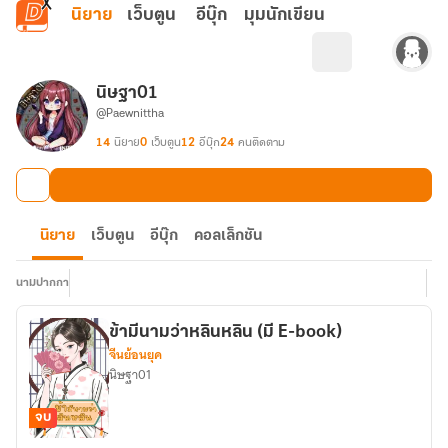
ข้ามไปยังเนื้อหาหลัก
นิยาย
เว็บตูน
อีบุ๊ก
มุมนักเขียน
นิษฐา01
@Paewnittha
14
นิยาย
0
เว็บตูน
12
อีบุ๊ก
24
คนติดตาม
นิยาย
เว็บตูน
อีบุ๊ก
คอลเล็กชัน
นามปากกา
ข้ามีนามว่าหลินหลิน (มี E-book)
จีนย้อนยุค
นิษฐา01
จบ