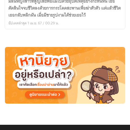
มิลินหญิงสาวที่สูญเสียพ่อแม่ไปด้วยอุบัติเหตุอย่างกะทันหัน เธอ
นี้
ตัดสินใจจบชีวิตลงด้วยการกระโดดสะพานเพื่อฆ่าตัวตัว แต่แล้วชีวิต
ขอ
เธอกลับพลิกผัน เมื่อมีชายรูปงามได้ช่วยเธอไว้
ให้
อัปเดตล่าสุด 1 เม.ย. 67 / 00:29 น.
เป็น
เธอ
My
love
(กำลัง
รี
ไรท์+แก้
คำ
ผิด)