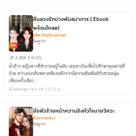
ใหม่
ของ
น้อง
คืนลวงรักบ่วงพันธนาการ ( Ebook
อชิ
พร้อมโหลด)
(มี
อดีต ปัจจุบัน อนาคต
Ebooพร้อม
นิษฐา01
โหลด)
จบ
คืน
41
2.45K
2
0 (0)
ลวง
น้ำค้าง หญิงสาวที่ทำงานอยู่ในผับ เธอหาเงินเพื่อไปรักษาคุณยายที่
รัก
ป่วย ทว่าเธอกลับพลาดท้องหลังจากมีความสัมพันธ์กับชายหนุ่ม
บ่วง
เพียงครั้งเดียว
พันธนาการ
อัปเดตล่าสุด 2 ส.ค. 68 / 22:25 น.
(
Ebook
พร้อม
ยัยตัวร้ายหน้าหวานชิงหัวใจนายวิศวะ
โหลด)
รักหวานแหวว
นิษฐา01