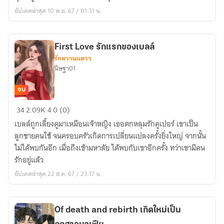
ต้อง
อัปเดตล่าสุด 10 พ.ย. 67 / 01:31 น.
เป็น
นาง
ร้าย
First Love รักแรกของเบลล์
ด้วย
รักหวานแหวว
เนี่ย
นิษฐา01
(กำลัง
รี
จบ
ไรท์+แก้
First
34
2.09K
4
0 (0)
คำ
Love
ผิด)
เบลล์ถูกเลี้ยงดูมาเหมือนเจ้าหญิง เธอตกหลุมรักคูเปอร์ เขาเป็น
รัก
ลูกชายคนใช้ จนครอบครัวเกิดการเปลี่ยนแปลงครั้งยิ่งใหญ่ จากนั้น
แรก
ไม่ได้พบกันอีก เมื่อถึงเข้ามหาลัย ได้พบกับเขาอีกครั้ง ทว่าเขามีคน
ของ
รักอยู่แล้ว
เบลล์
อัปเดตล่าสุด 22 ส.ค. 67 / 23:17 น.
Of death and rebirth เกิดใหม่เป็น