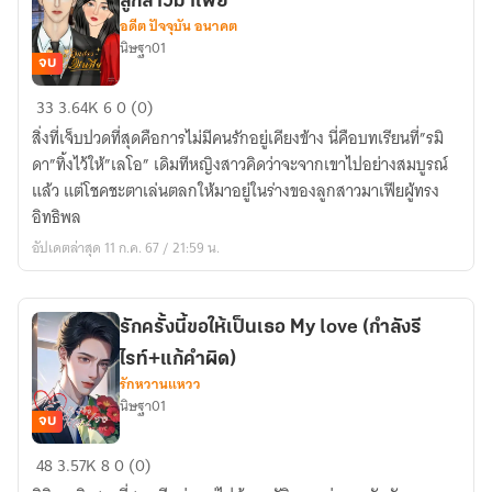
ลูกสาวมาเฟีย
อดีต ปัจจุบัน อนาคต
นิษฐา01
จบ
Of
33
3.64K
6
0 (0)
death
สิ่งที่เจ็บปวดที่สุดคือการไม่มีคนรักอยู่เคียงข้าง นี่คือบทเรียนที่”รมิ
and
ดา”ทิ้งไว้ให้”เลโอ” เดิมทีหญิงสาวคิดว่าจะจากเขาไปอย่างสมบูรณ์
rebirth
แล้ว แต่โชคชะตาเล่นตลกให้มาอยู่ในร่างของลูกสาวมาเฟียผู้ทรง
เกิด
อิทธิพล
ใหม่
อัปเดตล่าสุด 11 ก.ค. 67 / 21:59 น.
เป็น
ลูกสาว
มาเฟีย
รักครั้งนี้ขอให้เป็นเธอ My love (กำลังรี
ไรท์+แก้คำผิด)
รักหวานแหวว
นิษฐา01
จบ
รัก
48
3.57K
8
0 (0)
ครั้ง