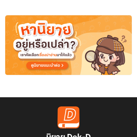
ฉัน
เป็น
ของ
เธอ