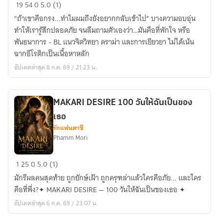
Don’t
19
54
0
5.0 (1)
Leave
"ถ้าเขาคือกรง...ทำไมผมถึงยังอยากกลับเข้าไป” บางความอบอุ่น
Me
ทำให้เรารู้สึกปลอดภัย จนลืมถามตัวเองว่า…มันคือที่พักใจ หรือ
in
พันธนาการ - BL แนวจิตวิทยา ดราม่า และการเยียวยา ไม่ได้เน้น
the
ฉากอีโรติกเป็นเนื้อหาหลัก
Rain
อัปเดตล่าสุด 8 ก.ค. 69 / 21:23 น.
MAKARI DESIRE 100 วันให้ฉันเป็นของ
เธอ
รักแฟนตาซี
Phamm Mori
MAKARI
1
25
0
5.0 (1)
DESIRE
มักรีผลคนสุดท้าย ถูกยักษ์เฝ้า ถูกครุฑล่าแล้วใครคือภัย... และใคร
100
คือที่พึ่ง?✦ MAKARI DESIRE — 100 วันให้ฉันเป็นของเธอ ✦
วัน
อัปเดตล่าสุด 6 ก.ค. 69 / 23:07 น.
ให้