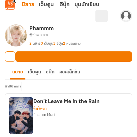
ข้ามไปยังเนื้อหาหลัก
นิยาย
เว็บตูน
อีบุ๊ก
มุมนักเขียน
Phammm
@Phammm
2
นิยาย
0
เว็บตูน
1
อีบุ๊ก
2
คนติดตาม
นิยาย
เว็บตูน
อีบุ๊ก
คอลเล็กชัน
นามปากกา
Don’t Leave Me in the Rain
จิตวิทยา
Phamm Mori