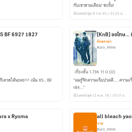
ความ
กับเขาสามเดือน' ซะงั้น!
รัก
อัปเดตล่าสุด 8 ก.ย. 65 / 23:25 น.
ของ
เรา
[KnB] ขอโทษ...
รักดราม่า
Kuro_Hime
[KnB]
เรื่องสั้น
1.73K
11
0 (0)
ขอโทษ...
นะคะ^^ เน้น XS , BF
"ผมรู้จักความเจ็บปวดดี.... ความเจ็บปวดที่ต้องสูญเสียคนรัก ...เพราะ... น้ำมือของตัว
(AoKuro
เอง..."
or
อัปเดตล่าสุด 12 พ.ค. 59 / 05:17 น.
KagaKuro??)
ura x Ryoma
all bleach ya
วาย
Kuro_Hime