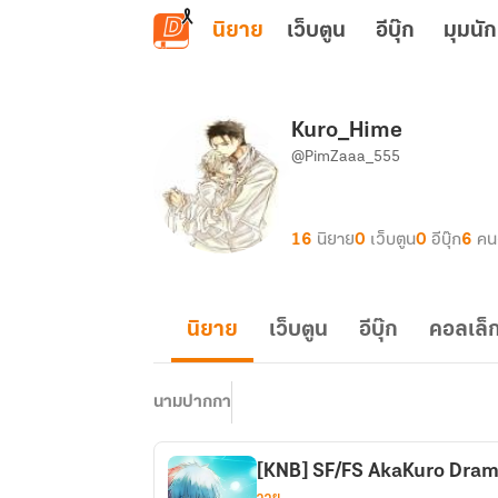
ข้ามไปยังเนื้อหาหลัก
นิยาย
เว็บตูน
อีบุ๊ก
มุมนัก
Kuro_Hime
@PimZaaa_555
16
นิยาย
0
เว็บตูน
0
อีบุ๊ก
6
คน
นิยาย
เว็บตูน
อีบุ๊ก
คอลเล็ก
นามปากกา
[KNB] SF/FS AkaKuro Dr
วาย