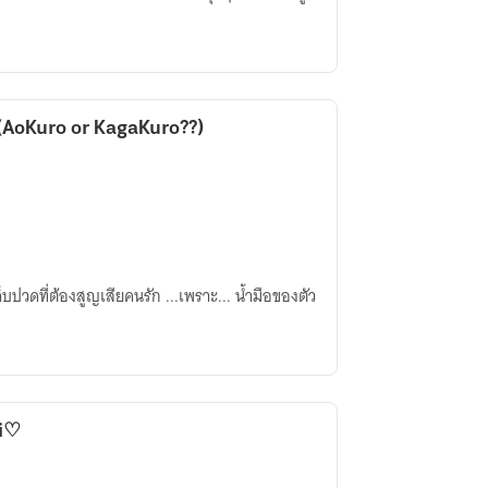
 (AoKuro or KagaKuro??)
oi♡