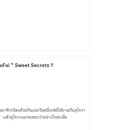
roFai * Sweet Secrets !!
่อาณาจักรนิฮงด้วยกันและวันหนึ่งเฟย์ได้ถามกับคุโรงา
ะ ' แล้วคุโรงาเนะจะตอบว่าอย่างไรล่ะเนี่ย