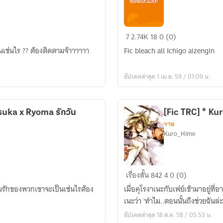
all
7
2.74K
18
0 (0)
bleach
ติดตามจ้าาาาาา
Fic bleach all Ichigo aizengin
yaoi♡
อัปเดตล่าสุด 1 เม.ย. 59 / 01:09 น.
tsuka x Ryoma รักวัน
[Fic TRC] * Ku
วาย
Kuro_Hime
[Fic
เรื่องสั้น
842
4
0 (0)
TRC]
เมื่อคุโรงาเนะกับเฟย์เข้ามาอยู่ที
*
เนะว่า 'ทำไม..ตอนนั้นถึงช่วยฉันล่
KuroFai
อัปเดตล่าสุด 18 ส.ค. 58 / 05:53 น.
*