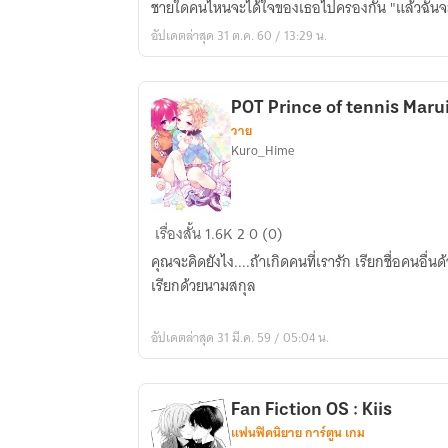
ชายใดคนไหนจะได้ใจของเธอไปครองกัน "แล้วฉันจะเล
)
อัปเดตล่าสุด 31 ต.ค. 60 / 13:29 น.
[All
x
lucy]
POT Prince of tennis Maru
รัก
วาย
วุ่น
Kuro_Hime
วา
นข
อง
POT
เรื่องสั้น
1.6K
2
0 (0)
ยัย
Prince
เทพ
คุณจะคิดยังไง....ถ้าเกิดคนที่เรารัก เรียกชื่อคนอื่นด้ว
of
อัญเชิญ
เรียกด้วยนามสกุล
tennis
Marui
อัปเดตล่าสุด 31 มี.ค. 59 / 05:04 น.
x
Jiro
♡♡
Fan Fiction OS : Kiis
แฟนฟิคนิยาย การ์ตูน เกม