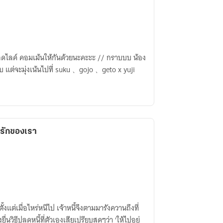
ดไลค์ คอมเม้นให้กันด้วยนะคะะะ // กราบบบ น้อง
บ แต่จะมุ่งเน้นไปที่ suku 、gojo 、geto x yuji
รักของเรา
้ตั้งแต่เมื่อไหร่หนีไป เจ้าหนี้จึงตามมารังควานถึงที่
ื่นวิธีปลดหนี้ที่ตัวเองเสียเปรียบสุดๆว่า 'ให้ไปอยู่