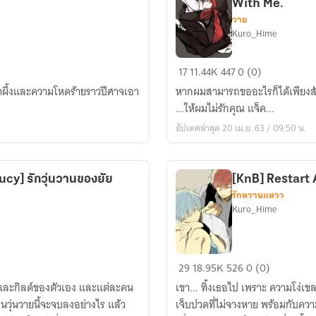
With Me.
วาย
Kuro_Hime
Identity
17
11.44K
447
0 (0)
v
้ำผึ้งและความโหดร้ายราวปีศาจเอา
หากผมสามารถขออะไรก็ได้เพียงสักอ
l
...ให้ผมไม่รักคุณ แจ็ค...
[
อัปเดตล่าสุด 20 เม.ย. 63 / 09:50 น.
The
Ripper
&
lucy] รักวุ่นวานของยัย
[KnB] Restart 
Mercenary
รักหวานแหวว
]
Kuro_Hime
Don't
Toy
With
[KnB]
29
18.95K
526
0 (0)
Me.
Restart
์อื่นและกิลด์ของตัวเอง และแต่ละคน
เขา... ทิ้งเธอไป เพราะ ความโง่เขลาของตน เธอ... กลับมาพร้อมกับความรักและความ
Akashi
สนวุ่นวายนี้จะจบลงอย่างไร แล้ว
เจ็บปวดที่ไม่จางหาย พร้อมกับควา
x