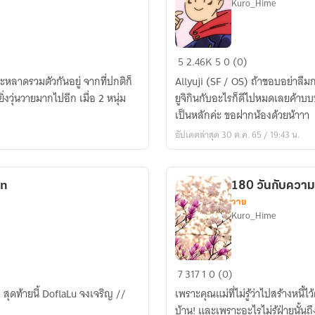
Kuro_Hime
[JJK]
5
2.46K
5
0 (0)
Allyuji
หลาดรวมตัวกันอยู่ จากที่ปกติก็
Allyuji (SF / OS) ถ้าชอบอย่าลืมก
Fic
่งวุ่นวายมากไปอีก เมื่อ 2 หนุ่ม
ยูจิกินกับอะไรก็ดีไปหมดเลยค้าบบ
Jujutsu
เป็นหลักค่ะ ขอฝากน้องด้วยน้าาา
kaisen
อัปเดตล่าสุด 30 ต.ค. 65 / 19:43 น.
on
180 วันกับความ
วาย
Kuro_Hime
180
7
317
1
0 (0)
วัน
//
เพราะคุณแม่ที่ไม่รู้ว่าไปสร้างหนี้ไว
กับ
บ้าน! และเพราะอะไรไม่รู้ฝ่ายนั้นถึงย