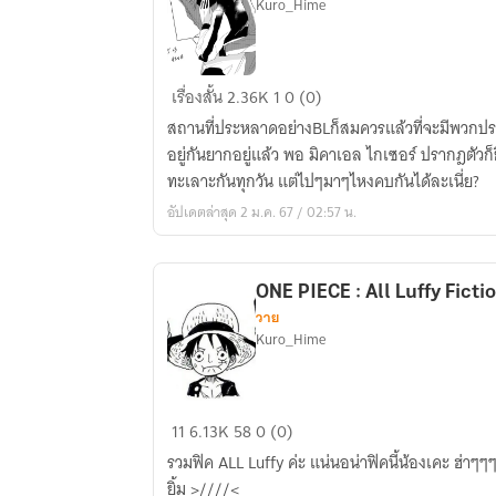
Kuro_Hime
Fan
เรื่องสั้น
2.36K
1
0 (0)
Fiction
สถานที่ประหลาดอย่างBLก็สมควรแล้วที่จะมีพวกประ
OS
อยู่กันยากอยู่แล้ว พอ มิคาเอล ไกเซอร์ ปรากฎตัวก็ยิ
:
ทะเลาะกันทุกวัน แต่ไปๆมาๆไหงคบกันได้ละเนี่ย?
Kiis
อัปเดตล่าสุด 2 ม.ค. 67 / 02:57 น.
ONE PIECE : All Luffy Ficti
วาย
Kuro_Hime
ONE
11
6.13K
58
0 (0)
PIECE
รวมฟิค ALL Luffy ค่ะ แน่นอน่าฟิคนี้น้องเคะ ฮ่าๆๆๆ สุดท้ายนี้ DoflaLu จงเจริญ 
:
ยิ้ม >////<