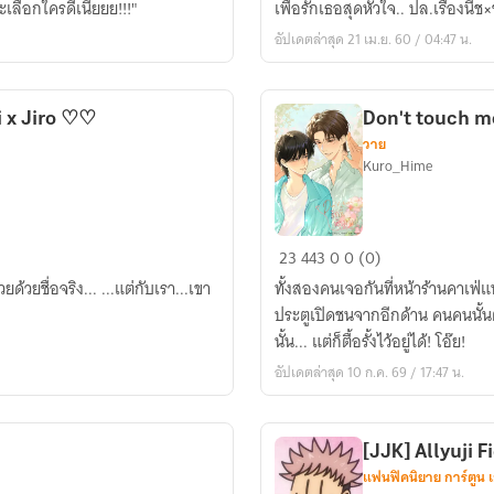
ือกใครดีเนี่ยยย!!!"
เพื่อรักเธอสุดหัวใจ.. ปล.เรื่องนี้ช
Kuroko
อัปเดตล่าสุด 21 เม.ย. 60 / 04:47 น.
♡
แดง
ดำ!!
i x Jiro ♡♡
Don't touch me! 
วาย
Kuro_Hime
Don't
23
443
0
0 (0)
touch
ยด้วยชื่อจริง... ...แต่กับเรา...เขา
ทั้งสองคนเจอกันที่หน้าร้านคาเฟ่แห
me!
ประตูเปิดชนจากอีกด้าน คนคนนั้นตั้
:
นั้น... แต่ก็ตื้อรั้งไว้อยู่ได้! โอ๊ย!
รัก
อัปเดตล่าสุด 10 ก.ค. 69 / 17:47 น.
นี้
ห้าม
จับ!
[JJK] Allyuji 
แฟนฟิคนิยาย การ์ตูน 