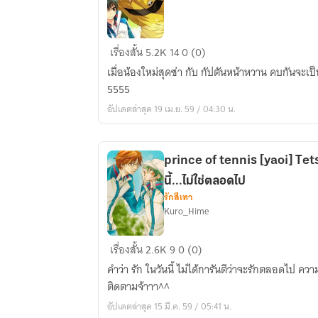
All27]
SF
เรื่องสั้น
5.2K
14
0 (0)
Prince
เมื่อน้องใหม่สุดซ่า กับ กัปตันหน้าหวาน คบกันจะเป็นเช่นไร ?? ต้อง
of
5555
tennis
อัปเดตล่าสุด 19 เม.ย. 59 / 04:30 น.
Yukimura
x
Ryoma
prince of tennis [yaoi] Te
นี้...ไม่ใช่ตลอดไป
รักสีเทา
Kuro_Hime
prince
เรื่องสั้น
2.6K
9
0 (0)
of
คำว่า รัก ในวันนี้ ไม่ได้การันตีว่าจะรักตลอดไป ความรักของพวกเขาจะเป็นเช่นไรต้อง
tennis
ติดตามจ้าาา^^
[yaoi]
อัปเดตล่าสุด 15 มี.ค. 59 / 05:41 น.
Tetsuka