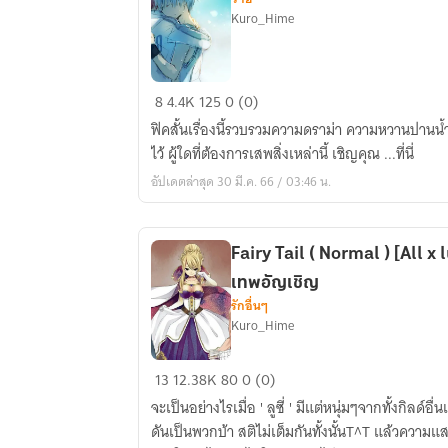
Kuro_Hime
[KNB]
8
4.4K
125
0 (0)
SF/FS
ฟิคสั้นเรื่องนี้รวบรวมความดราม่า ความหวานปานน
AkaKuro
ไว้ ผู้ใดที่ต้องการเสพสิ่งเหล่านี้ เชิญคุณ ...ที่นี่
Drama&Comedy&SM
อัปเดตล่าสุด 30 มี.ค. 66 / 03:46 น.
Fairy Tail ( Normal ) [All x 
เทพอัญเชิญ
รักอื่นๆ
Kuro_Hime
Fairy
13
12.38K
80
0 (0)
Tail
จะเป็นอย่างไรเมื่อ ' ลูซี่ ' มีแต่หนุ่มๆจากทั้งกิลด
(
ดันเป็นพวกบ้า สติไม่เต็มกันทั้งนั้นT^T แล้วความแ
Normal