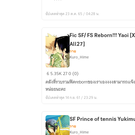
All
Luffy
อัปเดตล่าสุด 23 ต.ค. 65 / 04:28 น.
Fiction
Fic SF/ FS Reborn!!! Yaoi [XS BF 6927 1827
All27]
วาย
Kuro_Hime
Fic
6
5.35K
27
0 (0)
SF/
คลังที่รวบรวมฟิคrebornของเราเองงงงสามารถแจ้งรีเควสได้
FS
หน่อยนะคะ
Reborn!!!
อัปเดตล่าสุด 14 ก.ย. 61 / 23:29 น.
Yaoi
[XS
BF
SF Prince of tennis Yukim
6927
วาย
1827
Kuro_Hime