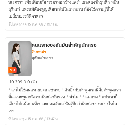
นเรศวรฯ เพื่อเตือนภัย "เขมรหอกข้างแคร่" เธอหลงรักขุนศึก หมื่น
แคร่
สุรินทร์ และแม้ต้องสูญเสียเขาไปในสนามรบ ก็ยังใช้ความรู้ที่ได้
เปลี่ยนประวัติศาสตร
อัปเดตล่าสุด 15 ต.ค. 68 / 19:11 น.
คนแรกของฉันมันสำคัญนักหรอ
รักดราม่า
ทุเรียนก้านยาว
จบ
คน
10
309
0
0 (0)
แรก
" เราไม่ใช่คนแรกของเกรซหรอ " ฉันอึ้งกับคำพูดเขานี้คือคำพูดแรก
ของ
ที่ควรจะพูดหลังจากมีอะไรกันหรอ " ทำไม " " แค่ถาม " แล้วเขาก็
ฉัน
เงียบไปแม้ตอนนี้เขาจะกอดฉันแต่ฉันรู้สึกว่ามีอะไรบางอย่างในใจ
มัน
เขา
สำคัญ
อัปเดตล่าสุด 15 ต.ค. 68 / 13:47 น.
นัก
หรอ