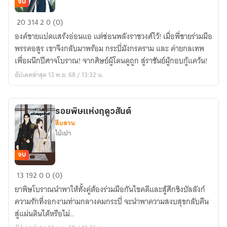
จบ
กระบี่
20
314
2
0 (0)
มังกร
องค์ชายแปดแสร้งอ่อนแอ แต่ซ่อนพลังราชวงศ์ไว้! เมื่อพี่ชายร่วมมือ
คราม
พรรคอสูร เขาจึงกลับมาพร้อม กระบี่มังกรคราม และ ค่ายกลเทพ
เพื่อผนึกปีศาจโบราณ! จากศิษย์ผู้โดนดูถูก สู่ราชันย์ผู้กอบกู้แคว้น!
อัปเดตล่าสุด 13 พ.ย. 68 / 13:32 น.
รอยพิษแห่งฤดูวสันต์
สืบสวน
ไป่เปา
จบ
รอย
13
192
0
0 (0)
พิษ
ยาพิษโบราณนำพาให้ทั้งคู่ต้องร่วมมือกันไขคดีและสู้ศึกชิงบัลลังก์
แห่ง
ความรักที่งอกงามท่ามกลางคมกระบี่ จะนำพาความสงบสุขกลับคืน
ฤดู
สู่แผ่นดินได้หรือไม่..
วสันต์