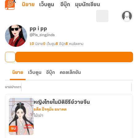
ข้ามไปยังเนื้อหาหลัก
นิยาย
เว็บตูน
อีบุ๊ก
มุมนักเขียน
pp i pp
@Pla_singjinda
10
นิยาย
0
เว็บตูน
8
อีบุ๊ก
8
คนติดตาม
นิยาย
เว็บตูน
อีบุ๊ก
คอลเล็กชัน
นามปากกา
หญิงไทยในมิติซีรีย์วายจีน
อดีต ปัจจุบัน อนาคต
ไป่เปา
จบ