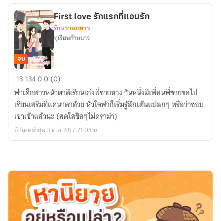
First love รักแรกที่แอบรัก
รักหวานแหวว
ทุเรียนก้านยาว
จบ
First
13
134
0
0 (0)
love
ฟาเด็กสาวหน้าตาดีเรียนเก่งพี่ชายหวง วันหนึ่งมีเพื่อนพี่ชายขอไป
รัก
เรียนเสริมที่แคนาดาด้วย หัวใจฟาก็เริ่มรู้สึกเต้นแปลกๆ หรือว่าชอบ
แรก
เขาเข้าแล้วนะ (สดใสชิลๆไม่ดราม่า)
ที่
อัปเดตล่าสุด 3 ต.ค. 68 / 21:08 น.
แอบ
รัก