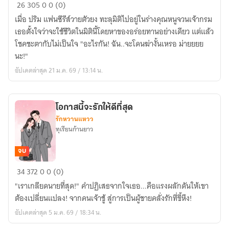
หญิง
26
305
0
0 (0)
ไทย
เมื่อ ปริม แฟนซีรีส์วายตัวยง ทะลุมิติไปอยู่ในร่างคุณหนูจวนเจ้ากรม
ใน
เธอตั้งใจว่าจะใช้ชีวิตในมิตินี้โดยหาของอร่อยทานอย่างเดียว แต่แล้ว
มิติ
โชคชะตากับไม่เป็นใจ "อะไรกัน! ฉัน..จะโดนฆ่างั้นเหรอ ม่ายยยย
ซี
นะ!"
รีย์
อัปเดตล่าสุด 21 ม.ค. 69 / 13:14 น.
วาย
จีน
โอกาสนี้จะรักให้ดีที่สุด
รักหวานแหวว
ทุเรียนก้านยาว
จบ
โอกาส
34
372
0
0 (0)
นี้
"เราเกลียดนายที่สุด!" คำปฏิเสธจากใจเธอ...คือแรงผลักดันให้เขา
จะ
ต้องเปลี่ยนแปลง! จากคนเจ้าชู้ สู่การเป็นผู้ชายคลั่งรักที่ขี้หึง!
รัก
อัปเดตล่าสุด 5 ม.ค. 69 / 18:34 น.
ให้