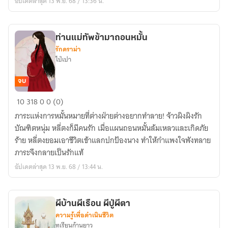
อัปเดตล่าสุด 13 พ.ย. 68 / 13:36 น.
ท่านแม่ทัพข้ามาถอนหมั้น
รักดราม่า
ไป่เปา
จบ
ท่าน
10
318
0
0 (0)
แม่ทัพ
ภาระแห่งการหมั้นหมายที่ต่างฝ่ายต่างอยากทำลาย! จ้าวผิงผิงรัก
ข้า
บัณฑิตหนุ่ม หลี่ตงก็มีคนรัก เมื่อแผนถอนหมั้นล้มเหลวและเกิดภัย
มา
ร้าย หลี่ตงยอมเอาชีวิตเข้าแลกปกป้องนาง ทำให้กำแพงใจพังทลาย
ถอน
ภาระจึงกลายเป็นรักแท้
หมั้น
อัปเดตล่าสุด 13 พ.ย. 68 / 13:44 น.
ผีบ้านผีเรือน ผีปู่ผีตา
ความรู้เพื่อดำเนินชีวิต
ทุเรียนก้านยาว