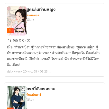
ดี
ที่สุด
สูตรลับท่านหญิง
จีนย้อนยุค
ไป่เปา
จบ
สูตร
19
465
0
0 (0)
ลับ
เมื่อ "ท่านหญิง" ผู้รักการทำอาหาร ต้องมาปะทะ "ขุนนางหนุ่ม" ผู้
ท่าน
ต้องการทวงคืนความยุติธรรม! "ตำหนักโอชา" คือจุดเริ่มต้นแห่งรัก
หญิง
และการสืบคดี เปิดโปงความลับในราชสำนัก ด้วยรสชาติที่ไม่มีใคร
ลืมเลือน!
อัปเดตล่าสุด 20 พ.ย. 68 / 09:23 น.
กระบี่มังกรคราม
รักแฟนตาซี
ไป่เปา