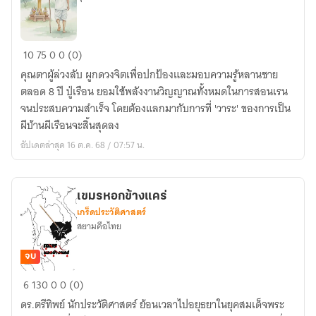
ผี
10
75
0
0 (0)
บ้าน
คุณตาผู้ล่วงลับ ผูกดวงจิตเพื่อปกป้องและมอบความรู้หลานชาย
ผี
ตลอด 8 ปี ปู่เรือน ยอมใช้พลังงานวิญญาณทั้งหมดในการสอนเรน
เรือน
จนประสบความสำเร็จ โดยต้องแลกมากับการที่ 'วาระ' ของการเป็น
ผี
ผีบ้านผีเรือนจะสิ้นสุดลง
ปู่
อัปเดตล่าสุด 16 ต.ค. 68 / 07:57 น.
ผีตา
เขมรหอกข้างแคร่
เกร็ดประวัติศาสตร์
สยามคือไทย
จบ
เขมร
6
130
0
0 (0)
หอก
ดร.ตรีทิพย์ นักประวัติศาสตร์ ย้อนเวลาไปอยุธยาในยุคสมเด็จพระ
ข้าง