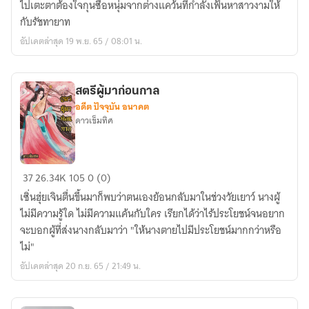
ไปเตะตาต้องใจกุนซือหนุ่มจากต่างแคว้นที่กำลังเฟ้นหาสาวงามให้
(จบ)
กับรัชทายาท
อัปเดตล่าสุด 19 พ.ย. 65 / 08:01 น.
สตรีผู้มาก่อนกาล
อดีต ปัจจุบัน อนาคต
ดาวเข็มทิศ
สตรี
37
26.34K
105
0 (0)
ผู้
เซิ่นฮุ่ยเจินตื่นขึ้นมาก็พบว่าตนเองย้อนกลับมาในช่วงวัยเยาว์ นางผู้
มา
ไม่มีความรู้ใด ไม่มีความแค้นกับใคร เรียกได้ว่าไร้ประโยชน์จนอยาก
ก่อน
จะบอกผู้ที่ส่งนางกลับมาว่า "ให้นางตายไปมีประโยชน์มากกว่าหรือ
กาล
ไม่"
อัปเดตล่าสุด 20 ก.ย. 65 / 21:49 น.