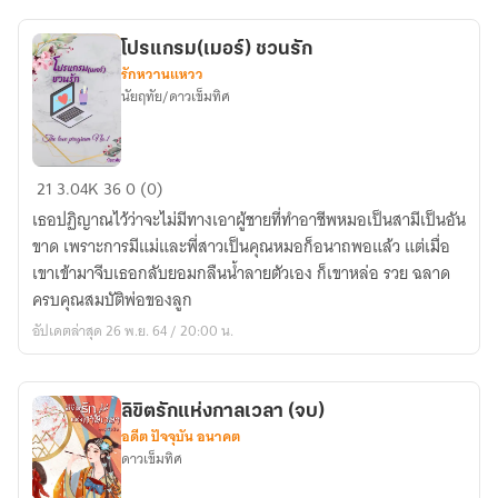
โปรแกรม(เมอร์) ชวนรัก
รักหวานแหวว
นัยฤทัย/ดาวเข็มทิศ
โปรแกรม(เม
21
3.04K
36
0 (0)
อร์)
เธอปฏิญาณไว้ว่าจะไม่มีทางเอาผู้ชายที่ทำอาชีพหมอเป็นสามีเป็นอัน
ชวน
ขาด เพราะการมีแม่และพี่สาวเป็นคุณหมอก็อนาถพอแล้ว แต่เมื่อ
รัก
เขาเข้ามาจีบเธอกลับยอมกลืนน้ำลายตัวเอง ก็เขาหล่อ รวย ฉลาด
ครบคุณสมบัติพ่อของลูก
อัปเดตล่าสุด 26 พ.ย. 64 / 20:00 น.
ลิขิตรักแห่งกาลเวลา (จบ)
อดีต ปัจจุบัน อนาคต
ดาวเข็มทิศ