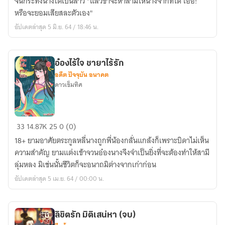
จนกระทั่งนางโตเป็นสาว "แล้วข้าจะหาสามีให้นางจากที่ใด เอ้อ!
น้อย
หรือจะยอมเสียสละตัวเอง"
อัปเดตล่าสุด 5 มิ.ย. 64 / 18:46 น.
อ๋องไร้ใจ ชายาไร้รัก
อดีต ปัจจุบัน อนาคต
ดาวเข็มทิศ
อ๋อง
33
14.87K
25
0 (0)
ไร้
18+ ยามอาศัยตระกูลหลี่นางถูกพี่น้องกลั่นแกล้งก็เพราะบิดาไม่เห็น
ใจ
ความสำคัญ ยามแต่งเข้าจวนอ๋องนางจึงจำเป็นยิ่งที่จะต้องทำให้สามี
ชายา
ลุ่มหลง มิเช่นนั้นชีวิตก็จะอนาถมิต่างจากเก่าก่อน
ไร้
อัปเดตล่าสุด 5 เม.ย. 64 / 00:00 น.
รัก
ลิขิตรัก มิติเสน่หา (จบ)