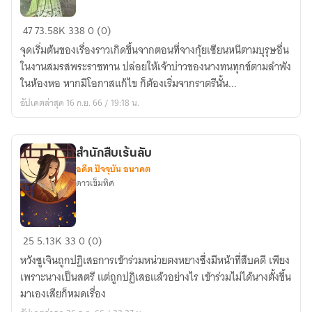
เล่ห์
47
73.58K
338
0 (0)
ชะตา
จุดเริ่มต้นของเรื่องราวเกิดขึ้นจากตอนที่จางกุ้ยเซียนหนีตามบุรุษอื่น
หวน
ในงานสมรสพระราชทาน ปล่อยให้เจ้าบ่าวของนางทนทุกข์ตามลำพัง
รัก
ในห้องหอ หากมีโอกาสแก้ไข ก็ต้องเริ่มจากราตรีนั้น...
(จบ)
อัปเดตล่าสุด 16 ก.ย. 66 / 19:18 น.
สำนักสืบเร้นลับ
อดีต ปัจจุบัน อนาคต
ดาวเข็มทิศ
สำนัก
25
5.13K
33
0 (0)
สืบ
หวังซูเจินถูกปฏิเสธการเข้าร่วมหน่วยตงหยางซึ่งมีหน้าที่สืบคดี เพียง
เร้น
เพราะนางเป็นสตรี แต่ถูกปฏิเสธแล้วอย่างไร เข้าร่วมไม่ได้นางตั้งขึ้น
ลับ
มาเองเสียก็หมดเรื่อง