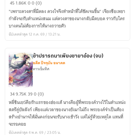
จันทรา
45
1.86K
0
0 (0)
ซ่อน
"เพราะดวงตาที่มืดลง ดวงใจจึงทำหน้าที่ได้ชัดเจนขึ้น" เจียงซือเหยา
แสง
กำลังจะรับตำแหน่งสนม แต่ดวงตาของนางกลับมืดบอด ราวกับใคร
(อ่าน
บางคนไม่ต้องการให้นางถวายตัว
ฟรี
อัปเดตล่าสุด 12 ก.ค. 69 / 13:21 น.
จนจบ
มี
E-
ข้าปรารถนาเพียงชายาอ๋อง (จบ)
Book)
อดีต ปัจจุบัน อนาคต
ดาวเข็มทิศ
ข้า
34
9.75K
39
0 (0)
ปรารถนา
หลี่ซินเยว่คือรักแรกของฮ่องเต้ นางคือผู้ที่พระองค์วางไว้ในตำแหน่ง
เพียง
สตรีคู่บัลลังก์ เพียงแต่เวลาของนางยังมาไม่ถึง พระองค์จำเป็นต้อง
ชายา
สร้างอำนาจให้มั่นคงก่อนจะรับนางเข้าวัง แต่ไม่รู้ด้วยเหตุใด แทนที่
อ๋อง
จะรอคอย
(จบ)
อัปเดตล่าสุด 4 พ.ค. 69 / 23:05 น.