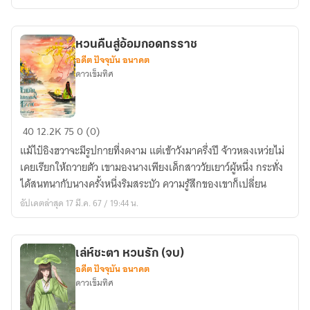
หวนคืนสู่อ้อมกอดทรราช
อดีต ปัจจุบัน อนาคต
ดาวเข็มทิศ
หวน
40
12.2K
75
0 (0)
คืน
แม้ไป๋อิงฮวาจะมีรูปกายที่งดงาม แต่เข้าวังมาครึ่งปี จ้าวหลงเหว่ยไม่
สู่
เคยเรียกให้ถวายตัว เขามองนางเพียงเด็กสาววัยเยาว์ผู้หนึ่ง กระทั่ง
อ้อม
ได้สนทนากับนางครั้งหนึ่งริมสระบัว ความรู้สึกของเขาก็เปลี่ยน
กอด
อัปเดตล่าสุด 17 มี.ค. 67 / 19:44 น.
ทรราช
เล่ห์ชะตา หวนรัก (จบ)
อดีต ปัจจุบัน อนาคต
ดาวเข็มทิศ