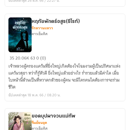
อัปเดตล่าสุด 26 ส.ค. 66 / 22:27 น.
หฤทัยพักตร์อสูร(รีไรท์)
รักหวานแหวว
ดาวเข็มทิศ
หฤทัย
35
20.06K
63
0 (0)
พักตร์
เจ้าหลวงผู้ครองแคว้นที่ยิ่งใหญ่เกิดต้องใจโฉมงามผู้เป็นปริศนาแห่ง
อสูร(รี
แคว้นวสุธา ทว่าก็รู้ตัวดี ยิ่งใหญ่แล้วอย่างไร ร่ำรวยแล้วมีค่าใด เมื่อ
ไรท์)
ใบหน้านี้ล้วนเป็นที่หวาดกลัวของผู้คน จะมีใครคนใดต้องการจะร่วม
ชีวิต
อัปเดตล่าสุด 18 พ.ค. 66 / 08:20 น.
ยอดบุปผาจวนแม่ทัพ
จีนย้อนยุค
ดาวเข็มทิศ