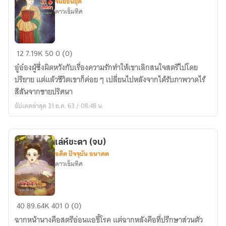
จีนย้อนยุค
ดาวเข็มทิศ
ลิขิต
12
7.19K
50
0 (0)
รัก
อู๋อ๋องผู้ซึ่งผิดหวังกับเรื่องความรักทำให้เขาเลิกสนใจสตรีไปโดย
มิติ
ปริยาย แต่แล้วชีวิตเขาก็ค่อย ๆ เปลี่ยนไปหลังจากได้รับภาพวาดไร้
เสน่หา
สีสันจากชายปริศนา
(จบ)
อัปเดตล่าสุด 31 ธ.ค. 63 / 08:48 น.
เล่ห์ชะตา (จบ)
อดีต ปัจจุบัน อนาคต
ดาวเข็มทิศ
เล่ห์
40
89.64K
401
0 (0)
ชะตา
ฉากหน้านางคือสตรีอ่อนแอขี้โรค แต่ฉากหลังคือที่ปรึกษาส่วนตัว