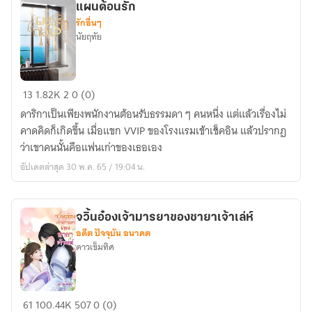
แผนต้อนรัก
รักอื่นๆ
นัยฤทัย
แผน
13
1.82K
2
0 (0)
ต้อน
ดาริกาเป็นเพียงพนักงานต้อนรับธรรมดา ๆ คนหนึ่ง แต่แล้วเรื่องไม่
รัก
คาดคิดก็เกิดขึ้น เมื่อแขก VVIP ของโรงแรมเข้าเช็คอิน แล้วปรากฏ
ว่าเขาคนนั้นคือแฟนเก่าของเธอเอง
อัปเดตล่าสุด 30 พ.ค. 65 / 19:04 น.
จวิ้นอ๋องเจ้ามารยาของชายาเจ้าเล่ห์
อดีต ปัจจุบัน อนาคต
ดาวเข็มทิศ
จ
61
100.44K
507
0 (0)