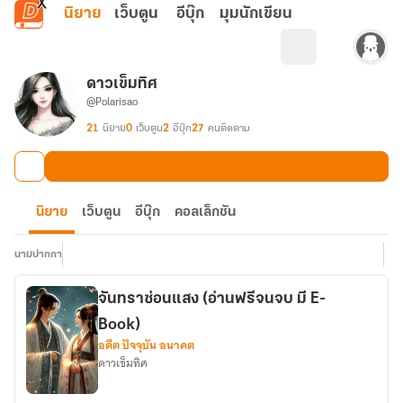
ข้ามไปยังเนื้อหาหลัก
นิยาย
เว็บตูน
อีบุ๊ก
มุมนักเขียน
ดาวเข็มทิศ
@Polarisao
21
นิยาย
0
เว็บตูน
2
อีบุ๊ก
27
คนติดตาม
นิยาย
เว็บตูน
อีบุ๊ก
คอลเล็กชัน
นามปากกา
จันทราซ่อนแสง (อ่านฟรีจนจบ มี E-
Book)
อดีต ปัจจุบัน อนาคต
ดาวเข็มทิศ