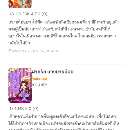
ลิขิต
43
110.33K
417
0 (0)
รัก
เพราะไม่อยากให้พี่สาวต้องเข้าคัดเลือกสนมทั้ง ๆ ที่มีคนรักอยู่แล้ว
แห่ง
นางผู้เป็นน้องสาวจำต้องรับหน้าที่นี้ แต่นางจะเข้ากับคนที่นี่ได้
กาล
อย่างไรในเมื่อนางมาจากที่ที่ไกลแสนไกล ไกลจนมิอาจหาหนทาง
เวลา
กลับไปได้อีก
(จบ)
อัปเดตล่าสุด 28 มิ.ย. 64 / 10:42 น.
ฝากรัก นางมารน้อย
จีนย้อนยุค
ดาวเข็มทิศ
ฝาก
17
4.14K
5
0 (0)
รัก
เซี่ยหลวนเฉินรับปากที่จะดูแลเจ้าก้อนแป้งของสหาย เพื่อให้สหาย
นาง
ได้ไปทำภารกิจนอกเมือง แต่รอแล้วรอเล่าคนฝากกลับลืมมารับคืน
มาร