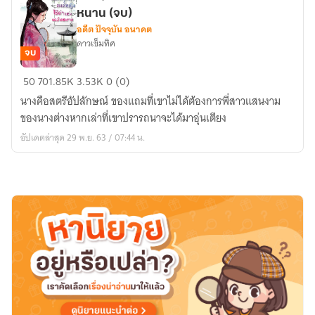
หนาน (จบ)
อดีต ปัจจุบัน อนาคต
ดาวเข็มทิศ
จบ
หล
50
701.85K
3.53K
0 (0)
งกุ้
นางคือสตรีอัปลักษณ์ ของแถมที่เขาไม่ได้ต้องการพี่สาวแสนงาม
ยอิง
ของนางต่างหากเล่าที่เขาปรารถนาจะได้มาอุ่นเตียง
องค์
อัปเดตล่าสุด 29 พ.ย. 63 / 07:44 น.
หญิง
ไร้
ค่า
แห่ง
แคว้น
หนาน
(จบ)