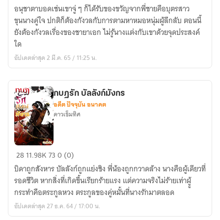
วิ้
อนุชาตาบอดเช่นเขาจู่ ๆ ก็ได้รับของขวัญจากพี่ชายคือบุตรสาว
นอ๋
ขุนนางคู่ใจ ปกติก็ต้องกังวลกับการตามหาหมอหนุ่มผู้ลึกลับ ตอนนี้
อง
ยังต้องกังวลเรื่องของชายาเอก ไม่รู้นางแต่งกับเขาด้วยจุดประสงค์
เจ้า
ใด
มารยา
อัปเดตล่าสุด 2 มี.ค. 65 / 11:25 น.
ของ
ชายา
เจ้า
กบฏรัก บัลลังก์มังกร
เล่ห์
อดีต ปัจจุบัน อนาคต
ดาวเข็มทิศ
กบฏ
28
11.98K
73
0 (0)
รัก
บิดาถูกสังหาร บัลลังก์ถูกแย่งชิง พี่น้องถูกกวาดล้าง นางคือผู้เดียวที่
บัลลังก์
รอดชีวิต หากสิ่งที่เกิดขึ้นเรียกร้ายแรง แต่ความจริงไม่ร้ายเท่าผูู้
มังกร
กระทำคือตระกูลหวง ตระกูลของคู่หมั้นที่นางรักมาตลอด
อัปเดตล่าสุด 27 ธ.ค. 64 / 17:00 น.