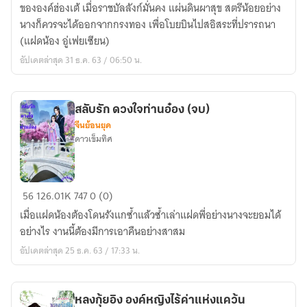
(จบ)
ขององค์ฮ่องเต้ เมื่อราชบัลลังก์มั่นคง แผ่นดินผาสุข สตรีน้อยอย่าง
นางก็ควรจะได้ออกจากกรงทอง เพื่อโบยบินไปสอิสระที่ปรารถนา
(แฝดน้อง อู่เฟยเซียน)
อัปเดตล่าสุด 31 ธ.ค. 63 / 06:50 น.
สลับรัก ดวงใจท่านอ๋อง (จบ)
จีนย้อนยุค
ดาวเข็มทิศ
สลับ
56
126.01K
747
0 (0)
รัก
เมื่อแฝดน้องต้องโดนรังแกซ้ำแล้วซ้ำเล่าแฝดพี่อย่างนางจะยอมได้
ดวงใจ
อย่างไร งานนี้ต้องมีการเอาคืนอย่างสาสม
ท่าน
อัปเดตล่าสุด 25 ธ.ค. 63 / 17:33 น.
อ๋อง
(จบ)
หลงกุ้ยอิง องค์หญิงไร้ค่าแห่งแคว้น