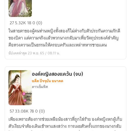
ยอด
27
5.32K
18
0 (0)
บุปผา
ในสายตาของผู้คนท่านหญิงทั้งสองก็ไม่ต่างกับตัวประกันความภักดี
จวน
ของบิดา แต่ความจริงแล้วพวกนางกลับมาเพื่อวัตถุประสงค์สำคัญ
แม่ทัพ
คือทวงความเป็นธรรมให้ครอบครัวและเหล่าทหารชายแดน
อัปเดตล่าสุด 23 พ.ย. 65 / 08:11 น.
องค์หญิงสองแคว้น (จบ)
อดีต ปัจจุบัน อนาคต
ดาวเข็มทิศ
องค์
57
33.08K
78
0 (0)
หญิง
เพียงเพราะต้องการช่วยเหลือน้องสาวที่ถูกใส่ร้าย องค์หญิงหกผู้เก็บ
สอง
ตัวเงียบจำต้องเดินเข้าหาแสงสว่าง การเผยตัวครั้งแรกของนางกลับ
แคว้น