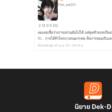
Thee_pat203
ลอง
2
72
0
0 (0)
รัก[มี
ผมเคยเชื่อว่าเราจะผ่านมันไปได้ แต่สุดท้ายบทเรีย
E-
ว่า... การได้รักใครบางคนมากพอ คือการยอมรับและ
book]
อัปเดตล่าสุด 20 เม.ย. 69 / 09:34 น.
นิยาย Dek-D