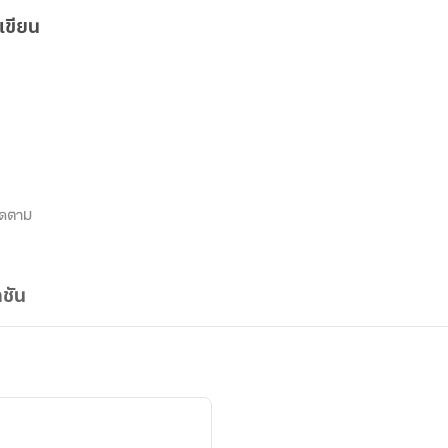
เขียน
ิดตาม
ชัน