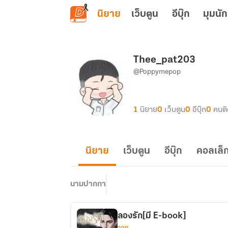
ข้ามไปยังเนื้อหาหลัก
นิยาย
เว็บตูน
อีบุ๊ก
มุมนัก
Thee_pat203
@Poppymepop
1
นิยาย
0
เว็บตูน
0
อีบุ๊ก
0
คนต
นิยาย
เว็บตูน
อีบุ๊ก
คอลเล็ก
นามปากกา
ลองรัก[มี E-book]
วาย