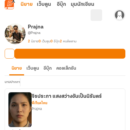
ข้ามไปยังเนื้อหาหลัก
นิยาย
เว็บตูน
อีบุ๊ก
มุมนักเขียน
Prajna
@Prajna
2
นิยาย
0
เว็บตูน
0
อีบุ๊ก
2
คนติดตาม
นิยาย
เว็บตูน
อีบุ๊ก
คอลเล็กชัน
นามปากกา
จิรประภา แสงสว่างอันเป็นนิรันตร์
พีเรียดไทย
Prajna