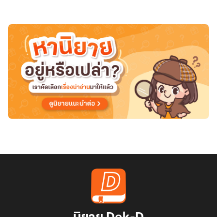
ชาย
ปุษ
ปะ