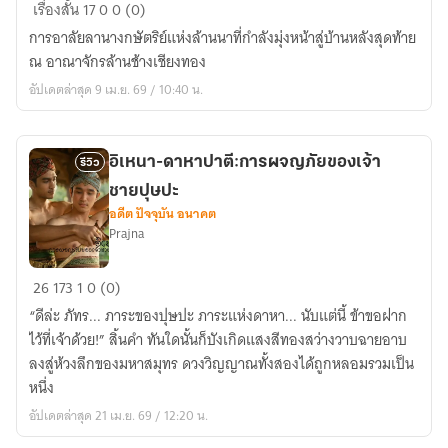
จิร
เรื่องสั้น
17
0
0 (0)
ประภา
การอาลัยลานางกษัตริย์แห่งล้านนาที่กำลังมุ่งหน้าสู่บ้านหลังสุดท้าย
แสง
ณ อาณาจักรล้านช้างเชียงทอง
สว่าง
อัปเดตล่าสุด 9 เม.ย. 69 / 10:40 น.
อัน
เป็น
นิ
อิเหนา-ดาหาปาตี:การผจญภัยของเจ้า
รีวิว
รัน
ชายปุษปะ
ตร์
อดีต ปัจจุบัน อนาคต
Prajna
อิเหนา-
26
173
1
0 (0)
ดาหา
“ดีล่ะ ภัทร... ภาระของปุษปะ ภาระแห่งดาหา... นับแต่นี้ ข้าขอฝาก
ปาตี:การ
ไว้ที่เจ้าด้วย!” สิ้นคำ ทันใดนั้นก็บังเกิดแสงสีทองสว่างวาบฉายอาบ
ผจญ
ลงสู่ห้วงลึกของมหาสมุทร ดวงวิญญาณทั้งสองได้ถูกหลอมรวมเป็น
ภัย
หนึ่ง
ของ
อัปเดตล่าสุด 21 เม.ย. 69 / 12:20 น.
เจ้า