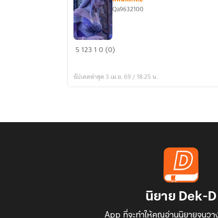
Qa9632100
BTTH
5
123
1
0 (0)
เกิด
ใหม่
อัปเดตล่าสุด 3 เม.ย. 69 / 18:25 น.
ใน
สำนัก
เมฆ
หมอก
นิยาย Dek-D
App ที่จะทำให้คุณอ่านนิยายจนวาง