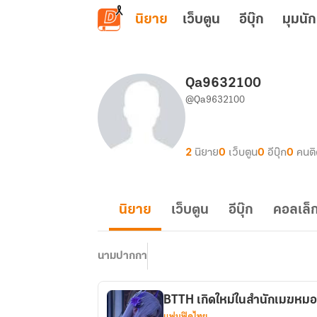
ข้ามไปยังเนื้อหาหลัก
นิยาย
เว็บตูน
อีบุ๊ก
มุมนัก
Qa9632100
@Qa9632100
2
นิยาย
0
เว็บตูน
0
อีบุ๊ก
0
คนต
นิยาย
เว็บตูน
อีบุ๊ก
คอลเล็ก
นามปากกา
BTTH เกิดใหม่ในสำนักเมฆหม
แฟนฟิคไทย