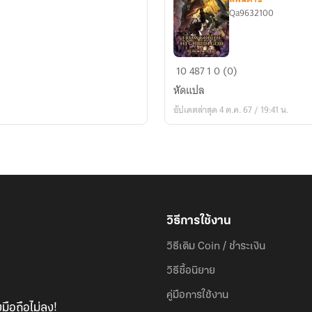
Qa9632100
เกิด
10
487
1
0 (0)
ใหม่
หัดแปล
เป็น
อัปเดตล่าสุด 4 ต.ค. 67 / 19:41 น.
เท
พก๊
อบ
ลิน
วิธีการใช้งาน
วิธีเติม Coin / ชำระเงิน
วิธีซื้อนิยาย
คู่มือการใช้งาน
มือถือไม่ลง!