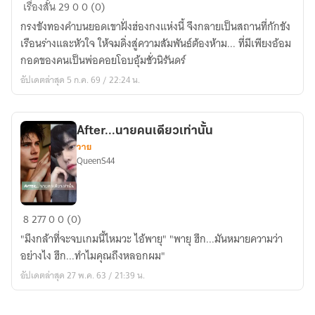
ตราบาป
เรื่องสั้น
29
0
0 (0)
สาย
กรงขังทองคำบนยอดเขาฝั่งฮ่องกงแห่งนี้ จึงกลายเป็นสถานที่กักขัง
เลือด
เรือนร่างและหัวใจ ให้จมดิ่งสู่ความสัมพันธ์ต้องห้าม... ที่มีเพียงอ้อม
เทา
กอดของคนเป็นพ่อคอยโอบอุ้มชั่วนิรันดร์
อัปเดตล่าสุด 5 ก.ค. 69 / 22:24 น.
After...นายคนเดียวเท่านั้น
วาย
QueenS44
After...นาย
8
277
0
0 (0)
คน
"มึงกล้าที่จะจบเกมนี้ไหมวะ ไอ้พายุ" "พายุ ฮึก...มันหมายความว่า
เดียว
อย่างไง ฮึก...ทำไมคุณถึงหลอกผม"
เท่านั้น
อัปเดตล่าสุด 27 พ.ค. 63 / 21:39 น.