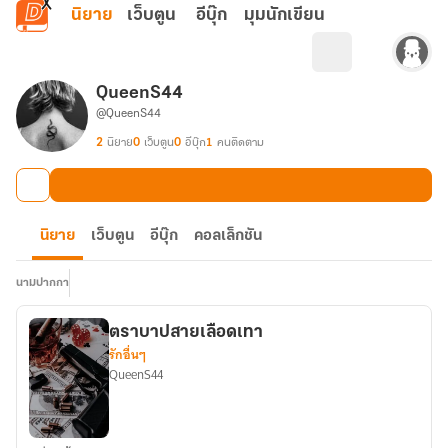
ข้ามไปยังเนื้อหาหลัก
นิยาย
เว็บตูน
อีบุ๊ก
มุมนักเขียน
QueenS44
@QueenS44
2
นิยาย
0
เว็บตูน
0
อีบุ๊ก
1
คนติดตาม
นิยาย
เว็บตูน
อีบุ๊ก
คอลเล็กชัน
นามปากกา
ตราบาปสายเลือดเทา
รักอื่นๆ
QueenS44