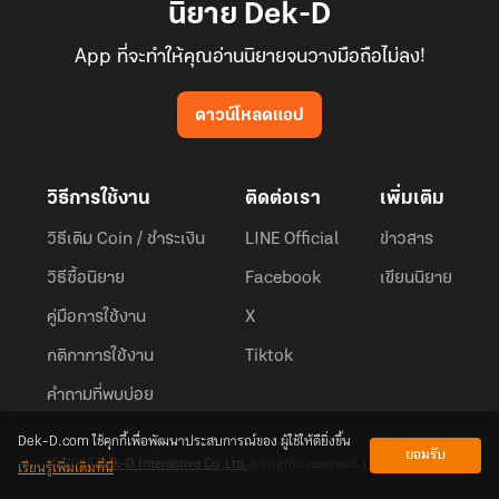
นิยาย Dek-D
App ที่จะทำให้คุณอ่านนิยายจนวางมือถือไม่ลง!
ดาวน์โหลดแอป
วิธีการใช้งาน
ติดต่อเรา
เพิ่มเติม
วิธีเติม Coin / ชำระเงิน
LINE Official
ข่าวสาร
วิธีซื้อนิยาย
Facebook
เขียนนิยาย
คู่มือการใช้งาน
X
กติกาการใช้งาน
Tiktok
คำถามที่พบบ่อย
Dek-D.com ใช้คุกกี้เพื่อพัฒนาประสบการณ์ของ ผู้ใช้ให้ดียิ่งขึ้น
ยอมรับ
เรียนรู้เพิ่มเติมที่นี่
© 2026
Dek-D Interactive Co.,Ltd.
All rights reserved. |
Privacy Policy