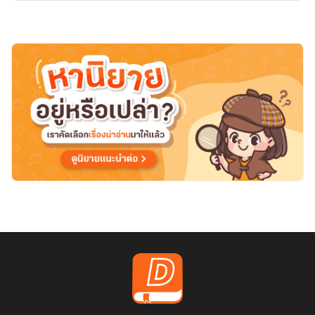
สาม
คน(อดีต
ปัจจุบัน
อนาคต)มีe-
book