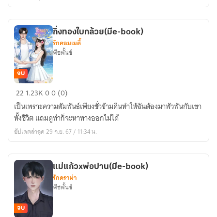
นอน(FWB)
(มีe-
book)
กิ่งทองใบกล้วย(มีe-book)
รักคอมเมดี้
พีชพั้นช์
จบ
กิ่ง
22
1.23K
0
0 (0)
ทองใบ
เป็นเพราะความสัมพันธ์เพียงชั่วข้ามคืนทำให้ฉันต้องมาพัวพันกับเขา
กล้วย(มีe-
ทั้งชีวิต แถมดูท่าก็จะหาทางออกไม่ได้
book)
อัปเดตล่าสุด 29 ก.ย. 67 / 11:34 น.
แม่แก้วxพ่อปาน(มีe-book)
รักดราม่า
พีชพั้นช์
จบ