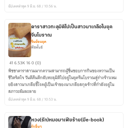
เจ้าค่ะ
อัปเดตล่าสุด 9 มิ.ย. 68 / 10:56 น.
ดาราสาวทะลุมิติไปเป็นสาวนาเกลือในยุค
จีนโบราณ
จีนย้อนยุค
พีชพั้นช์
ดารา
41
6.53K
16
0 (0)
สาว
พิชชาดาราสาวมมากความสามารถผู้ชื่นชอบการกินของหวานเป็น
ทะลุ
ชีวิตจิตใจ วันดีคืนดีกลับทะลุมิติไปอยู่ในยุคจีนโบราณสู่ร่างจ้าวเหม
มิติ
ยอิงสาวนาเกลือขี้โรคผู้เป็นเจ้าของนาเกลือสกุลจ้าวที่กำลังอยู่ใน
ไป
สภาวะล้มละลาย
เป็น
อัปเดตล่าสุด 9 มิ.ย. 68 / 10:53 น.
สาว
นา
เกลือ
หวง(รัก)หมอมาเฟียร้าย(มีe-book)
ใน
รักอื่นๆ