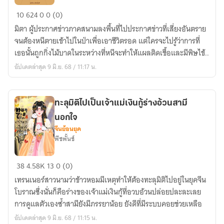
ทะลุ
10
624
0
0 (0)
มิติ
มิตา ผู้ประกาศข่าวภาคสนามลงพื้นที่ไปประกาศข่าวที่เสี่ยงอันตราย
ไป
จนต้องหนีตายเข้าไปในป่าเพื่อเอาชีวิตรอด แต่ใครจะไปรู้ว่าการที่
เป็น
เธอนั้นถูกกิ่งไม้บาดในระหว่างที่หนีจะทำให้แผลติดเชื้อและมีพิษไข้..
เถ้า
อัปเดตล่าสุด 9 มิ.ย. 68 / 11:17 น.
แก่
เนี้ย
ใน
ทะลุมิติไปเป็นเจ้าแม่เงินกู้ร่างอ้วนสามี
ระบบ
นอกใจ
เกม
จีนย้อนยุค
ร้าน
พีชพั้นช์
ก๋วยเตี๋ยว
ทะลุ
38
4.58K
13
0 (0)
มิติ
เทรนเนอร์สาวนามว่าข้าวหอมมีเหตุทำให้ต้องทะลุมิติไปอยู่ในยุคจีน
ไป
โบราณซึ่งนั่นก็คือร่างของเจ้าแม่เงินกู้ที่อวบอ้วนปล่อยปละละเลย
เป็น
การดูแลตัวเองซ้ำสามียังมีภรรยาน้อย ยังดีที่มีระบบคอยช่วยเหลือ
เจ้า
อัปเดตล่าสุด 9 มิ.ย. 68 / 11:15 น.
แม่