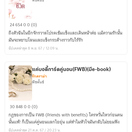
พีชพั้นช์
สลับ
24
654
0
0 (0)
ชะตา
ถึงตัวฉันในอีกจักรวาลโปรดเข้มแข็งและเดินหน้าต่อ แม้ความรักนั้น
ท้า
มันจะหยาบโลนและแข็งกระด้างราวกับไร้รัก
ชีวิต(มีe-
อัปเดตล่าสุด 8 พ.ย. 67 / 12:09 น.
book)
แค่บอดี้การ์ดคู่นอน(FWB)(มีe-book)
รักดราม่า
พีชพั้นช์
แค่
30
848
0
0 (0)
บอดี้
กฎของการเป็น FWB (Friends with benefits) ใครหวั่นไหวก่อนคน
การ์ด
นั้นแพ้! ก็เป็นแค่คู่นอนแลกไออุ่น แต่ทำไมหัวใจมันกลับไม่ยอมฟัง
คู่
อัปเดตล่าสุด 21 ต.ค. 67 / 20:23 น.