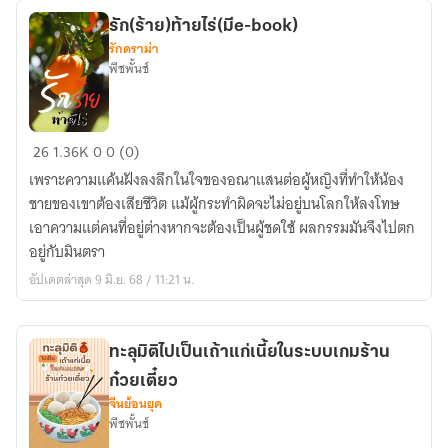
(มีe-
รัก(ร้าย)ท้ายไร่(มีe-book)
book)
รักดราม่า
พีชพั้นช์
รัก(ร้าย)ท้าย
26
1.36K
0
0 (0)
ไร่(มีe-
เพราะความแค้นฝังลงลึกในใจของอณาแสนต่อผู้หญิงที่ทำให้น้อง
book)
ชายของเขาต้องเสียชีวิต แม้ผู้กระทำผิดจะไม่อยู่บนโลกให้ลงโทษ
เอาความแต่คนที่อยู่ต่างหากจะต้องเป็นผู้ชดใช้ ผลกรรมมันจึงไปตก
อยู่กับมินตรา
อัปเดตล่าสุด 9 มิ.ย. 68 / 11:21 น.
ทะลุมิติไปเป็นเถ้าแก่เนี้ยในระบบเกมร้าน
ก๋วยเตี๋ยว
จีนย้อนยุค
พีชพั้นช์