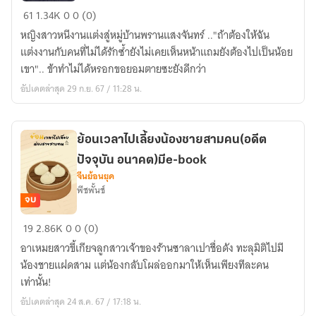
แม่
61
1.34K
0
0 (0)
แก้วxพ่อ
หญิงสาวหนีงานแต่งสู่หมู่บ้านพรานแสงจันทร์ .."ถ้าต้องให้ฉัน
ปาน(มีe-
แต่งงานกับคนที่ไม่ได้รักซ้ำยังไม่เคยเห็นหน้าแถมยังต้องไปเป็นน้อย
book)
เขา".. ข้าทำไม่ได้หรอกขอยอมตายซะยังดีกว่า
อัปเดตล่าสุด 29 ก.ย. 67 / 11:28 น.
ย้อนเวลาไปเลี้ยงน้องชายสามคน(อดีต
ปัจจุบัน อนาคต)มีe-book
จีนย้อนยุค
พีชพั้นช์
จบ
ย้อน
19
2.86K
0
0 (0)
เวลา
อาเหมยสาวขี้เกียจลูกสาวเจ้าของร้านซาลาเปาชื่อดัง ทะลุมิติไปมี
ไป
น้องชายแฝดสาม แต่น้องกลับโผล่ออกมาให้เห็นเพียงทีละคน
เลี้ยง
เท่านั้น!
น้อง
อัปเดตล่าสุด 24 ส.ค. 67 / 17:18 น.
ชาย