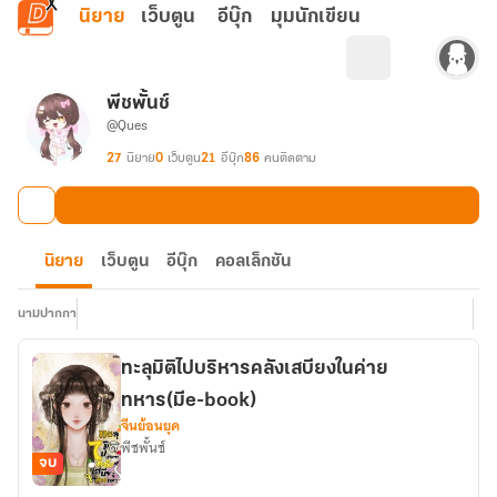
ข้ามไปยังเนื้อหาหลัก
นิยาย
เว็บตูน
อีบุ๊ก
มุมนักเขียน
พีชพั้นช์
@Ques
27
นิยาย
0
เว็บตูน
21
อีบุ๊ก
86
คนติดตาม
นิยาย
เว็บตูน
อีบุ๊ก
คอลเล็กชัน
นามปากกา
ทะลุมิติไปบริหารคลังเสบียงในค่าย
ทหาร(มีe-book)
จีนย้อนยุค
พีชพั้นช์
จบ