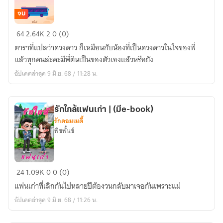
book)
จบ
รุ่น
64
2.64K
2
0 (0)
พี่
ตาราที่แปลว่าดวงดาว ก็เหมือนกับน้องที่เป็นดวงดาวในใจของพี่
คน
แล้วทุกคนล่ะคะมีพี่ตินเป็นของตัวเองแล้วหรือยัง
นั้น
อัปเดตล่าสุด 9 มิ.ย. 68 / 11:28 น.
มา
ชอบ
ฉัน
รักใกล้แฟนเก่า | (มีe-book)
เนี่ย
รักคอมเมดี้
นะ(มีe-
พีชพั้นช์
book)
รัก
24
1.09K
0
0 (0)
ใกล้
แฟนเก่าที่เลิกกันไปหลายปีต้องวนกลับมาเจอกันเพราะแม่
แฟน
อัปเดตล่าสุด 9 มิ.ย. 68 / 11:26 น.
เก่า
|