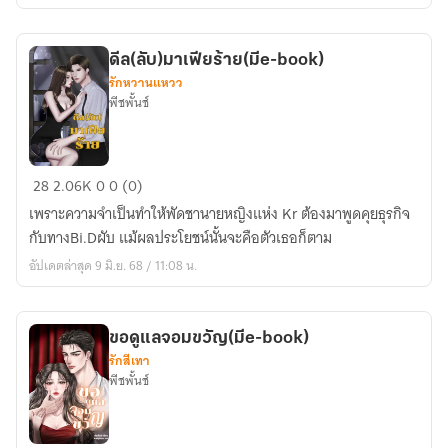
เงิน
กู้
ดีล(ลับ)มาเฟียร้าย(มีe-book)
ร่าง
รักหวานแหวว
อ้วน
พีชพั้นช์
สามี
นอกใจ
ดีล(ลับ)มาเฟีย
28
2.06K
0
0 (0)
ร้าย(มีe-
เพราะความจำเป็นทำให้พัดชานายหญิงแห่ง Kr ต้องมาพูดคุยธุรกิจ
book)
กับทางBi.Dผับ แม้ผลประโยชน์นั้นจะคือตัวเธอก็ตาม
อัปเดตล่าสุด 9 มิ.ย. 68 / 11:08 น.
ขอดูแลจอมขวัญ(มีe-book)
รักสีเทา
พีชพั้นช์