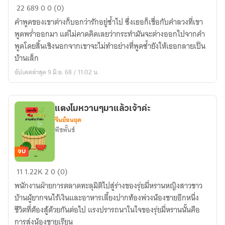
ขอ
22
689
0
0 (0)
ดูแล
คำพูดของเขาต่างก็บอกว่ารักอยู่ซ้ำไป ซึ่งเธอก็เชื่อกับคำลวงที่เขา
จอม
พูดพร่ำออกมา แต่ไม่คาดคิดเลยว่ากระทำมันจะต่างออกไปจากคำ
ขวัญ(มีe-
พูดโดยสิ้นเชิงนอกจากเขาจะไม่ทำอย่างที่พูดซ้ำยังให้เธอกลายเป็น
book)
บ้านเล็ก
อัปเดตล่าสุด 9 มิ.ย. 68 / 11:02 น.
แตงโมหวานๆมาแล้วเจ้าค่ะ
จีนย้อนยุค
พีชพั้นช์
จบ
แตง
11
1.22K
2
0 (0)
โม
พนักงานฝ่ายการตลาดทะลุมิติไปสู่ร่างของรุ่ยมี่หรานหญิงสาวชาว
หวานๆ
บ้านผู้ยากจนไร้เงินและอาหารเลี้ยงปากท้องพ่วงน้องชายอีกหนึ่ง
มา
ชีวิตที่ต้องสู้ด้วยกันต่อไป แรงปรารถนาในใจของรุ่ยมี่หรานนั้นคือ
แล้ว
การส่งน้องชายเรียน