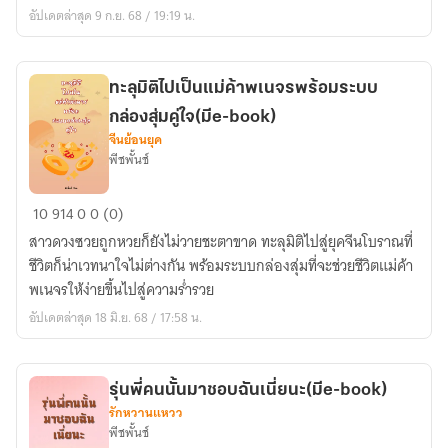
ที่
อัปเดตล่าสุด 9 ก.ย. 68 / 19:19 น.
ก้น
ครัว
พร้อม
ทะลุมิติไปเป็นแม่ค้าพเนจรพร้อมระบบ
ชดใช้
กล่องสุ่มคู่ใจ(มีe-book)
หนี้
จีนย้อนยุค
ที่
พีชพั้นช์
มารดา
ก่อ
ทะลุ
10
914
0
0 (0)
มิติ
สาวดวงซวยถูกหวยก็ยังไม่วายชะตาขาด ทะลุมิติไปสู่ยุคจีนโบราณที่
ไป
ชีวิตก็น่าเวทนาใจไม่ต่างกัน พร้อมระบบกล่องสุ่มที่จะช่วยชีวิตแม่ค้า
เป็น
พเนจรให้ง่ายขึ้นไปสู่ความร่ำรวย
แม่ค้า
อัปเดตล่าสุด 18 มิ.ย. 68 / 17:58 น.
พเนจร
พร้อม
ระบบ
รุ่นพี่คนนั้นมาชอบฉันเนี่ยนะ(มีe-book)
กล่อง
รักหวานแหวว
สุ่ม
พีชพั้นช์
คู่ใจ(มีe-