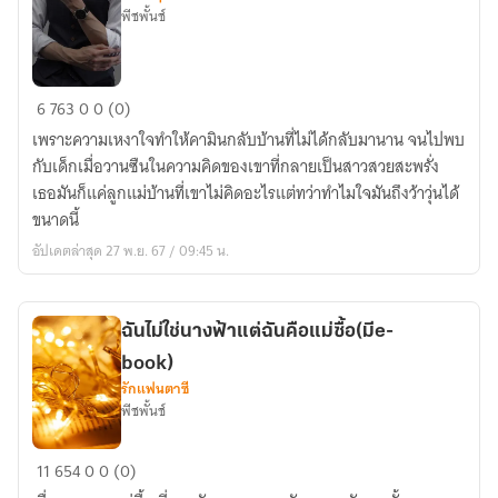
ยุค
พีชพั้นช์
จีน
โบราณ
หวง(รัก)หมอ
6
763
0
0 (0)
มาเฟีย
เพราะความเหงาใจทำให้คามินกลับบ้านที่ไม่ได้กลับมานาน จนไปพบ
ร้าย(มีe-
กับเด็กเมื่อวานซืนในความคิดของเขาที่กลายเป็นสาวสวยสะพรั่ง
book)
เธอมันก็แค่ลูกแม่บ้านที่เขาไม่คิดอะไรแต่ทว่าทำไมใจมันถึงว้าวุ่นได้
ขนาดนี้
อัปเดตล่าสุด 27 พ.ย. 67 / 09:45 น.
ฉันไม่ใช่นางฟ้าแต่ฉันคือแม่ซื้อ(มีe-
book)
รักแฟนตาซี
พีชพั้นช์
ฉัน
11
654
0
0 (0)
ไม่ใช่