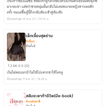
เรื่องราวของแม่ซื้อ ที่หลงรักลูกดวงของตัวเองจนตัวเธอนั้นทะลุภพ
นางฟ้า
มาเจอเขา แต่ทว่าชายหนุ่มนั้นกลับไม่เคยพบเจอหญิงสาวเลยสัก
แต่
ครั้ง จนแม่ซื้อผู้นี้ถึงกลับต้องเข้าสู่ห้องขัง
ฉัน
อัปเดตล่าสุด 26 พ.ย. 67 / 09:55 น.
คือ
แม่
ซื้อ(มีe-
เด็กเลี้ยงสุดร่าน
book)
รักอื่นๆ
พีชพั้นช์
เด็ก
7
2.6K
0
0 (0)
เลี้ยง
เงินไม่พอบอกป๋าไม่ใช่ไปแหวกขาให้ใครดู
สุด
อัปเดตล่าสุด 11 พ.ย. 67 / 18:28 น.
ร่าน
สลับชะตาท้าชีวิต(มีe-book)
รักแฟนตาซี