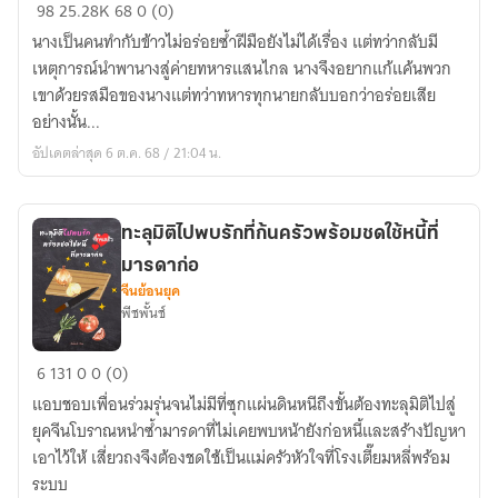
ทะลุ
98
25.28K
68
0 (0)
มิติ
นางเป็นคนทำกับข้าวไม่อร่อยซ้ำฝีมือยังไม่ได้เรื่อง แต่ทว่ากลับมี
ไป
เหตุการณ์นำพานางสู่ค่ายทหารแสนไกล นางจึงอยากแก้แค้นพวก
บริหาร
เขาด้วยรสมือของนางแต่ทว่าทหารทุกนายกลับบอกว่าอร่อยเสีย
คลัง
อย่างนั้น...
เสบียง
อัปเดตล่าสุด 6 ต.ค. 68 / 21:04 น.
ใน
ค่าย
ทหาร(มีe-
ทะลุมิติไปพบรักที่ก้นครัวพร้อมชดใช้หนี้ที่
book)
มารดาก่อ
จีนย้อนยุค
พีชพั้นช์
ทะลุ
6
131
0
0 (0)
มิติ
แอบชอบเพื่อนร่วมรุ่นจนไม่มีที่ซุกแผ่นดินหนีถึงขั้นต้องทะลุมิติไปสู่
ไป
ยุคจีนโบราณหนำซ้ำมารดาที่ไม่เคยพบหน้ายังก่อหนี้และสร้างปัญหา
พบ
เอาไว้ให้ เสี่ยวถงจึงต้องชดใช้เป็นแม่ครัวหัวใจที่โรงเตี๊ยมหลี่พร้อม
รัก
ระบบ