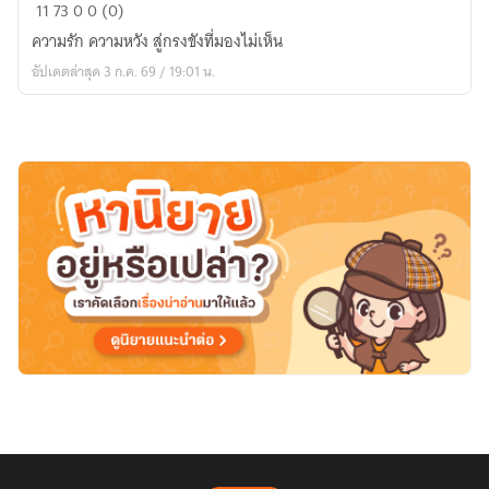
ซาตาน
11
73
0
0 (0)
คราบ
ความรัก ความหวัง สู่กรงขังที่มองไม่เห็น
นักบุญ
อัปเดตล่าสุด 3 ก.ค. 69 / 19:01 น.