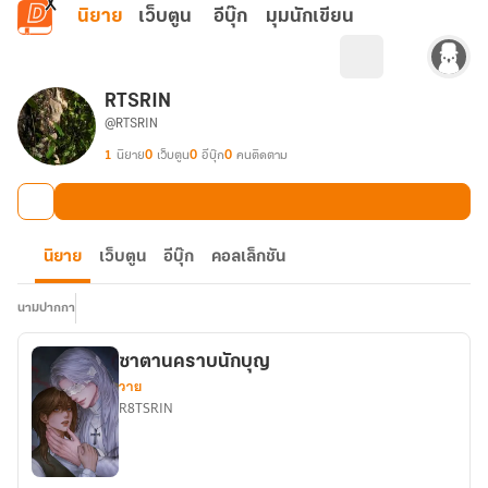
ข้ามไปยังเนื้อหาหลัก
นิยาย
เว็บตูน
อีบุ๊ก
มุมนักเขียน
RTSRIN
@RTSRIN
1
นิยาย
0
เว็บตูน
0
อีบุ๊ก
0
คนติดตาม
นิยาย
เว็บตูน
อีบุ๊ก
คอลเล็กชัน
นามปากกา
ซาตานคราบนักบุญ
วาย
R8TSRIN