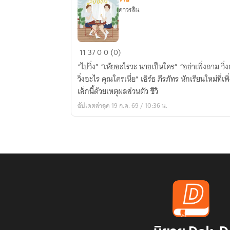
ดาวรลิน
ให้
11
37
0
0 (0)
โลก
“ไปวิ่ง” “เห้ยอะไรวะ นายเป็นใคร” “อย่าเพิ่งถาม วิ่งก่อน” “จะบ้าหรออยู่ๆ จะมาบอกให้
หมุน
วิ่งอะไร คุณใครเนี่ย” เอิร์ธ ภีรภัทร นักเรียนใหม่ที่
รอบ
เล็กนี้ด้วยเหตุผลส่วนตัว ชีวิ
ตัว
อัปเดตล่าสุด 19 ก.ค. 69 / 10:36 น.