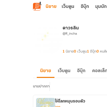
ข้ามไปยังเนื้อหาหลัก
นิยาย
เว็บตูน
อีบุ๊ก
มุมนัก
ดาวรลิน
@R_incha
1
นิยาย
0
เว็บตูน
1
อีบุ๊ก
0
คนต
นิยาย
เว็บตูน
อีบุ๊ก
คอลเล็ก
นามปากกา
ให้โลกหมุนรอบตัว
วาย