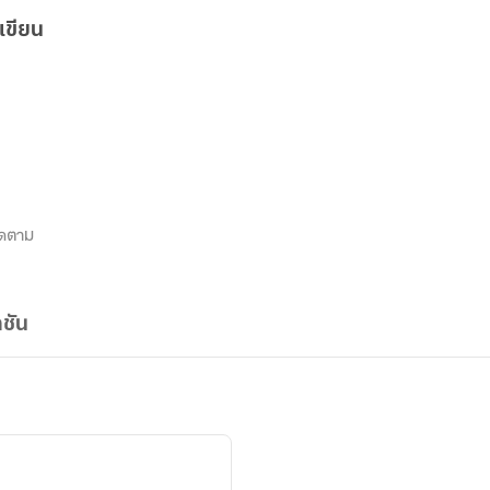
เขียน
ิดตาม
ชัน