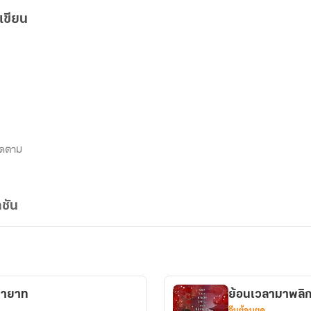
เขียน
ิดตาม
ชัน
ทายาท
ย้อนเวลามาพลิก
จีนย้อนยุค