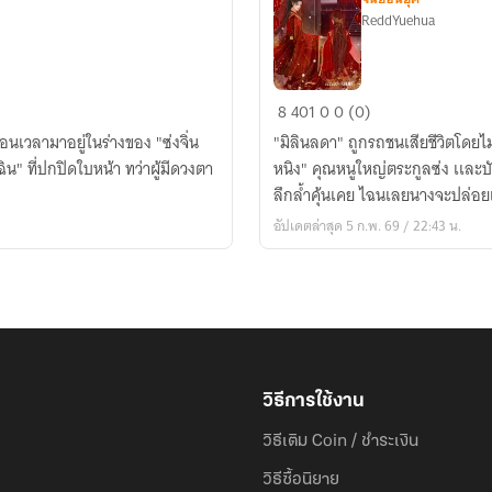
ReddYuehua
ย้อน
8
401
0
0 (0)
เวลา
้อนเวลามาอยู่ในร่างของ "ซ่งจิ่น
"มิลินลดา" ถูกรถชนเสียชีวิตโดยไม่
มา
ิน" ที่ปกปิดใบหน้า ทว่าผู้มีดวงตา
หนิง" คุณหนูใหญ่ตระกูลซ่ง เเละบัง
พลิก
ลึกล้ำคุ้นเคย ไฉนเลยนางจะปล่อย
ชะตา...องค์
อัปเดตล่าสุด 5 ก.พ. 69 / 22:43 น.
รัชทายาท
(ชะตา
ต้อง
รัก)
วิธีการใช้งาน
วิธีเติม Coin / ชำระเงิน
วิธีซื้อนิยาย