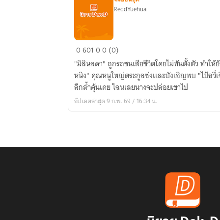
ReddYuehua
ย้อน
0
601
0
0 (0)
เวลา
"มิลินลดา" ถูกรถชนเสียชีวิตโดยไม่ทันตั้งตัว ทำให้ย
มา
หนิง" คุณหนูใหญ่ตระกูลซ่งเเละบังเอิญพบ "ไป๋อวี่เฉ
พลิก
ลึกล้ำคุ้นเคย ไฉนเลยนางจะปล่อยเขาไป
ชะตา
อัปเดตล่าสุด 9 ก.พ. 69 / 16:34 น.
องค์
รัชทายาท