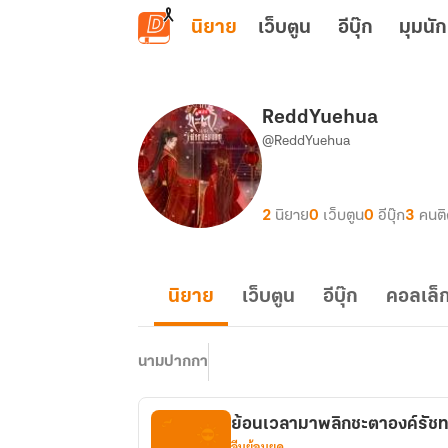
ข้ามไปยังเนื้อหาหลัก
นิยาย
เว็บตูน
อีบุ๊ก
มุมนัก
ReddYuehua
@ReddYuehua
2
นิยาย
0
เว็บตูน
0
อีบุ๊ก
3
คนต
นิยาย
เว็บตูน
อีบุ๊ก
คอลเล็ก
นามปากกา
ย้อนเวลามาพลิกชะตาองค์รัช
จีนย้อนยุค