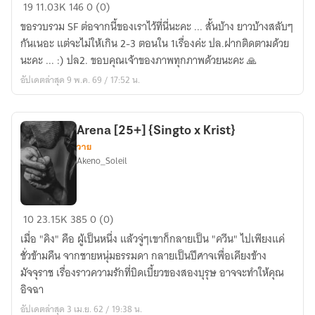
[ALL
19
11.03K
146
0 (0)
SHORT
ขอรวบรวม SF ต่อจากนี้ของเราไว้ที่นี่นะคะ ... สั้นบ้าง ยาวบ้างสลับๆ
FIC]
กันเนอะ แต่จะไม่ให้เกิน 2-3 ตอนใน 1เรื่องค่ะ ปล.ฝากติดตามด้วย
SINGTOKRIST
นะคะ ... :) ปล2. ขอบคุณเจ้าของภาพทุกภาพด้วยนะคะ 🙏
อัปเดตล่าสุด 9 พ.ค. 69 / 17:52 น.
Arena [25+] {Singto x Krist}
วาย
Akeno_Soleil
Arena
10
23.15K
385
0 (0)
[25+]
เมื่อ "คิง" คือ ผู้เป็นหนึ่ง แล้วจู่ๆเขาก็กลายเป็น "ควีน" ไปเพียงแค่
{Singto
ชั่วข้ามคืน จากชายหนุ่มธรรมดา กลายเป็นปีศาจเพื่อเคียงข้าง
x
มัจจุราช เรื่องราวความรักที่บิดเบี้ยวของสองบุรุษ อาจจะทำให้คุณ
Krist}
อิจฉา
อัปเดตล่าสุด 3 เม.ย. 62 / 19:38 น.