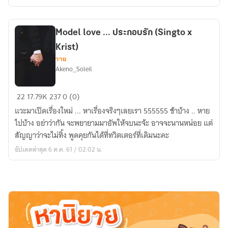
Model love ... ประกอบรัก (Singto x
Krist)
วาย
Akeno_Soleil
Model
22
17.79K
237
0 (0)
love
แวะมาเปิดเรื่องใหม่ ... หาเรื่องจริงๆเลยเรา 555555 ช้าบ้าง .. หาย
...
ไปบ้าง อย่าว่ากัน จะพยายามมาอัพให้จบนะจ้ะ อาจจะนานหน่อย แต่
ประกอบ
สัญญาว่าจะไม่ทิ้ง พูดคุยกันได้ที่ทวิตเตอร์ที่เดิมนะคะ
รัก
อัปเดตล่าสุด 6 ต.ค. 61 / 02:02 น.
(Singto
x
Krist)