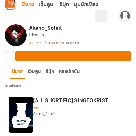
ข้ามไปยังเนื้อหาหลัก
นิยาย
เว็บตูน
อีบุ๊ก
มุมนักเขียน
Akeno_Soleil
@Reunite
3
นิยาย
0
เว็บตูน
0
อีบุ๊ก
1
คนติดตาม
นิยาย
เว็บตูน
อีบุ๊ก
คอลเล็กชัน
นามปากกา
[ALL SHORT FIC] SINGTOKRIST
วาย
Akeno_Soleil