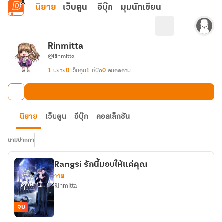
ข้ามไปยังเนื้อหาหลัก
นิยาย
เว็บตูน
อีบุ๊ก
มุมนักเขียน
Rinmitta
@Rinmitta
1
นิยาย
0
เว็บตูน
1
อีบุ๊ก
0
คนติดตาม
นิยาย
เว็บตูน
อีบุ๊ก
คอลเล็กชัน
นามปากกา
Rangsi รักนี้มอบให้แค่คุณ
วาย
Rinmitta
จบ