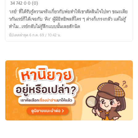
Rangsi
34
742
0
0 (0)
รัก
‘เรย์’ ที่ได้รับรู้ความจริงเกี่ยวกับพ่อทำให้เขาตัดสินใจไปหา ขณะเดีย
นี้
วกันเรย์ก็ได้เจอกับ ‘คิง’ ผู้มีอิทธิพลที่ใคร ๆ ต่างก็เกรงกลัว แต่ไม่รู้
มอบ
ทำไม…เรย์กลับไม่รู้สึกแบบนั้นเลยสักนิด
ให้
อัปเดตล่าสุด 6 ก.ค. 69 / 10:42 น.
แค่
คุณ