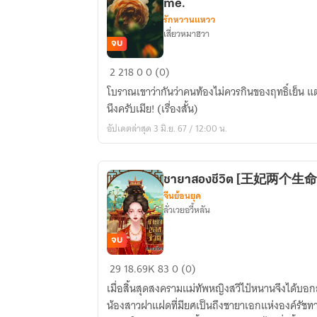
me.
รักหวานแหวว
เสี่ยวหมาฮวา
จบ
เมื่อ
2
218
0
0 (0)
ผม
โบราณเขาว่ากันว่าคนท้องไม่ควรกินของฤทธิ์เย็น แต
ไม่
นึงครับเมีย! (เรื่องสั้น)
ให้
อัปเดตล่าสุด 3 มิ.ย. 67 / 12:00 น.
เมีย
กิน
น้ำ
ชายาสองชีวิต [王妃两个生命
เย็น#And
จีนย้อนยุค
then
ลั่วเวยอวี้หลัน
she's
mad
จบ
of
ชายา
29
18.69K
83
0 (0)
me.
สอง
เมื่อสิ้นสุดสงครามแม่ทัพหญิงสวีไป๋หนานจึงได้บอก
ชีวิต
น้องสาวฝาแฝดที่มียศเป็นถึงชายาเอกแห่งองค์รัชทา
[王