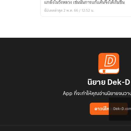
แกล้งในวังหลวง เช่นนั้นการแก้แค้นจึงได้เริ่มขึ้น
妃
อัปเดตล่าสุด 2 พ.ค. 66 / 12:52 น.
两
个
生
命]
นิยาย Dek-D
App ที่จะทำให้คุณอ่านนิยายจนวาง
Dek-D.com ใช
ดาวน์โหลดแอป