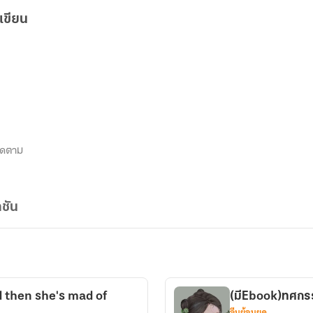
เขียน
ิดตาม
ชัน
And then she's mad of
(มีEbook)ทศกรรม
จีนย้อนยุค