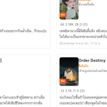
ลั่วเวยอวี้หลัน
จบ
(มีEbook)ทศ
66
3.18K
28
0 (0)
กรรม
่ถ้าเธออยากกินน้ำเย็น...ก็รอแปบ
เทพธิดานางนี้มีนิสัยดื้อดึง หยิ่ง
สิบ
ใดได้นางเป็นภรรยาคงจะปวดหัวไป
ชาติ
อัปเดตล่าสุด 14 พ.ย. 66 / 17:32 น.
ข้า
จะ
อยู่
]
Order Destiny :
เคียง
ซึ้งกินใจ
ข้าง
เจ้าหนูเปปเปอร์และไข่
เจ้า
จบ
Order
33
3.1K
11
0 (0)
Destiny
ลาโลกและเข้าสู่นิพพาน ทว่าเมื่อ
จะเกิดอะไรขึ้นถ้าไอดอลหนุ่มตกหลุ
:
ยาทได้เสียชีวิตลงจากการกลั่น
เถอะสเปคเลยว่ะ”เสียงพูดในใจของผ
ออ