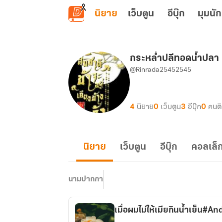
ข้ามไปยังเนื้อหาหลัก
นิยาย
เว็บตูน
อีบุ๊ก
มุมนัก
กระหล่ำปลีทอดน้ำปลา
@Rinrada25452545
4
นิยาย
0
เว็บตูน
3
อีบุ๊ก
0
คนต
นิยาย
เว็บตูน
อีบุ๊ก
คอลเล็ก
นามปากกา
เมื่อผมไม่ให้เมียกินน้ำเย็น#