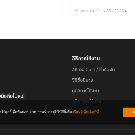
เด
อัปเดตล่าสุด 19 ธ.ค. 65 / 22:26 น.
อร์
ออใจ
วิธีการใช้งาน
วิธีเติม Coin / ชำระเงิน
วิธีซื้อนิยาย
คู่มือการใช้งาน
มือถือไม่ลง!
กติกาการใช้งาน
้คุกกี้เพื่อพัฒนาประสบการณ์ของ ผู้ใช้ให้ดียิ่งขึ้น
เรียนรู้เพิ่มเติมที่นี่
ย
คำถามที่พบบ่อย