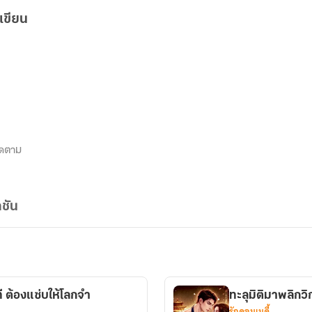
เขียน
ิดตาม
ชัน
ี ต้องแซ่บให้โลกจำ
ทะลุมิติมาพลิกว
รักคอมเมดี้