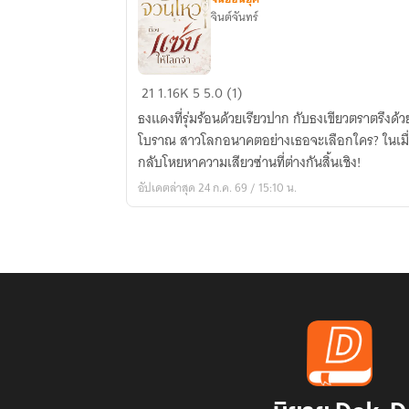
จินต์จันทร์
เกิด
21
1.16K
5
5.0 (1)
ใหม่
ธงแดงที่รุ่มร้อนด้วยเรียวปาก กับธงเขียวตราตรึงด้ว
เป็น
โบราณ สาวโลกอนาคตอย่างเธอจะเลือกใคร? ในเมื่อห
นาง
กลับโหยหาความเสียวซ่านที่ต่างกันสิ้นเชิง!
นม
อัปเดตล่าสุด 24 ก.ค. 69 / 15:10 น.
จวน
โหว
ทั้งที
ต้อง
แซ่
บ
ให้
โลก
จำ