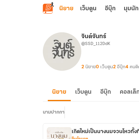
ข้ามไปยังเนื้อหาหลัก
นิยาย
เว็บตูน
อีบุ๊ก
มุมนัก
จินต์จันทร์
@SSD_112DdK
2
นิยาย
0
เว็บตูน
2
อีบุ๊ก
4
คนต
นิยาย
เว็บตูน
อีบุ๊ก
คอลเล็ก
นามปากกา
เกิดใหม่เป็นนางนมจวนโหวทั้งท
จีนย้อนยุค