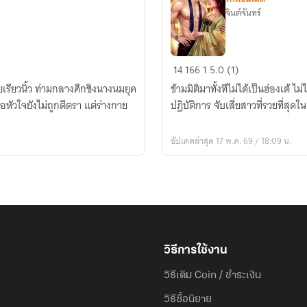
จินต์จันทร์
ทะลุ
14
166
1
5.0 (1)
มิติ
ยเรียวนิ้ว ท่ามกลางศึกชิงนางนมยุค
ข้ามมิติมาทั้งทีไม่ได้เป็นฮ่องเต้ 
มา
ัวใจยังไม่ถูกตีตรา แต่ร่างกาย
ปฏิบัติการ จับเสี่ยสาวที่รวยที่สุดใ
พลิก
วิกฤต
อัปเดตล่าสุด 17 พ.ค. 69 / 18:09 น.
CEO
ปาก
ร้าย
ขอ
ปิด
ดี
ลรัก
วิธีการใช้งาน
วิธีเติม Coin / ชำระเงิน
วิธีซื้อนิยาย