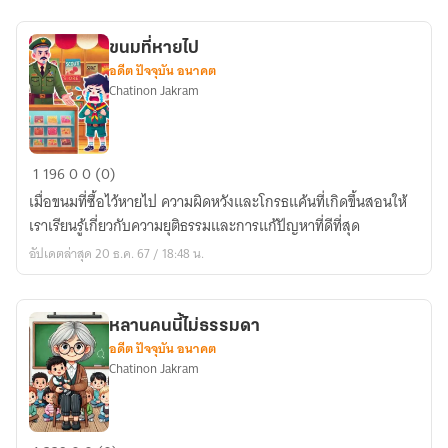
ขนมที่หายไป
อดีต ปัจจุบัน อนาคต
Chatinon Jakram
ขนม
1
196
0
0 (0)
ที่
เมื่อขนมที่ซื้อไว้หายไป ความผิดหวังและโกรธแค้นที่เกิดขึ้นสอนให้
หาย
เราเรียนรู้เกี่ยวกับความยุติธรรมและการแก้ปัญหาที่ดีที่สุด
ไป
อัปเดตล่าสุด 20 ธ.ค. 67 / 18:48 น.
หลานคนนี้ไม่ธรรมดา
อดีต ปัจจุบัน อนาคต
Chatinon Jakram
หลาน