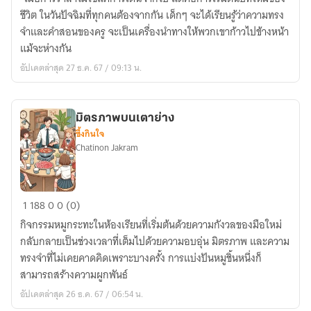
เรา
ชีวิต ในวันปัจฉิมที่ทุกคนต้องจากกัน เด็กๆ จะได้เรียนรู้ว่าความทรง
ร่ำ
จำและคำสอนของครู จะเป็นเครื่องนำทางให้พวกเขาก้าวไปข้างหน้า
ลา
แม้จะห่างกัน
อัปเดตล่าสุด 27 ธ.ค. 67 / 09:13 น.
มิตรภาพบนเตาย่าง
ซึ้งกินใจ
Chatinon Jakram
มิตรภาพ
1
188
0
0 (0)
บน
กิจกรรมหมูกระทะในห้องเรียนที่เริ่มต้นด้วยความกังวลของมือใหม่
เตา
กลับกลายเป็นช่วงเวลาที่เต็มไปด้วยความอบอุ่น มิตรภาพ และความ
ย่าง
ทรงจำที่ไม่เคยคาดคิดเพราะบางครั้ง การแบ่งปันหมูชิ้นหนึ่งก็
สามารถสร้างความผูกพันธ์
อัปเดตล่าสุด 26 ธ.ค. 67 / 06:54 น.