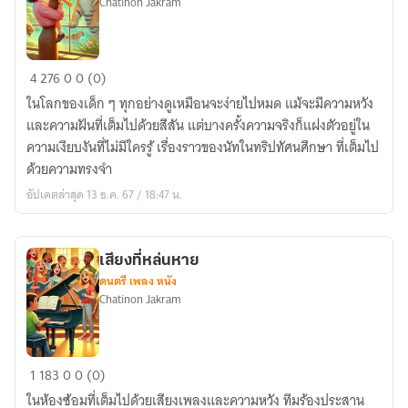
Chatinon Jakram
72
เมื่อ
4
276
0
0 (0)
วัน
ในโลกของเด็ก ๆ ทุกอย่างดูเหมือนจะง่ายไปหมด แม้จะมีความหวัง
นั้น
และความฝันที่เต็มไปด้วยสีสัน แต่บางครั้งความจริงก็แฝงตัวอยู่ใน
ยัง
ความเงียบงันที่ไม่มีใครรู้ เรื่องราวของนัทในทริปทัศนศึกษา ที่เต็มไป
คง
ด้วยความทรงจำ
อยู่
อัปเดตล่าสุด 13 ธ.ค. 67 / 18:47 น.
เสียงที่หล่นหาย
ดนตรี เพลง หนัง
Chatinon Jakram
เสียง
1
183
0
0 (0)
ที่
ในห้องซ้อมที่เต็มไปด้วยเสียงเพลงและความหวัง ทีมร้องประสาน