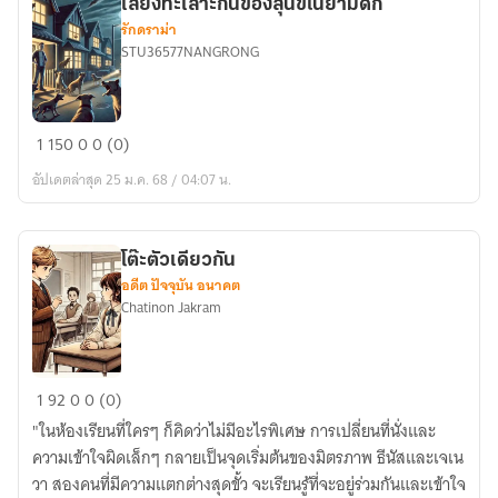
เสียงทะเลาะกันของสุนัขในยามดึก
รักดราม่า
STU36577NANGRONG
เสียง
1
150
0
0 (0)
ทะเลาะ
อัปเดตล่าสุด 25 ม.ค. 68 / 04:07 น.
กัน
ของ
สุนัข
โต๊ะตัวเดียวกัน
ใน
อดีต ปัจจุบัน อนาคต
ยาม
Chatinon Jakram
ดึก
โต๊ะ
1
92
0
0 (0)
ตัว
"ในห้องเรียนที่ใครๆ ก็คิดว่าไม่มีอะไรพิเศษ การเปลี่ยนที่นั่งและ
เดียวกัน
ความเข้าใจผิดเล็กๆ กลายเป็นจุดเริ่มต้นของมิตรภาพ ธีนัสและเจเน
วา สองคนที่มีความแตกต่างสุดขั้ว จะเรียนรู้ที่จะอยู่ร่วมกันและเข้าใจ