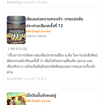
อัปเดตล่าสุด 13 ธ.ค. 67 / 20:28 น.
ทัศนศึกษา
ที่
ไม่
เสียงแห่งความทรงจำ: การแข่งขัน
ลืม
ประสานเสียงครั้งที่ 72
อดีต ปัจจุบัน อนาคต
Chatinon Jakram
เสียง
1
193
0
0 (0)
แห่ง
"เรื่องราวการเดินทางของทีมประสานเสียง ม.ต้น ในการแข่งขันศิลป
ความ
หัตถกรรมนักเรียนครั้งที่ 72 เต็มไปด้วยความตื่นเต้น วุ่นวาย และ
ทรง
เสียงหัวเราะ แม้จะเริ่มต้นด้วยรถบัสพัดลมและการทะเลาะเรื่องผ้า
จำ:
ม่าน
การ
อัปเดตล่าสุด 13 ธ.ค. 67 / 19:10 น.
แข่งขัน
ประสาน
เสียง
เมื่อวันนั้นยังคงอยู่
ครั้ง
อดีต ปัจจุบัน อนาคต
ที่