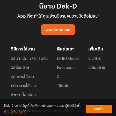
นิยาย Dek-D
App ที่จะทำให้คุณอ่านนิยายจนวางมือถือไม่ลง!
ดาวน์โหลดแอป
วิธีการใช้งาน
ติดต่อเรา
เพิ่มเติม
วิธีเติม Coin / ชำระเงิน
LINE Official
ข่าวสาร
วิธีซื้อนิยาย
Facebook
เขียนนิยาย
คู่มือการใช้งาน
X
กติกาการใช้งาน
Tiktok
คำถามที่พบบ่อย
Dek-D.com ใช้คุกกี้เพื่อพัฒนาประสบการณ์ของ ผู้ใช้ให้ดียิ่งขึ้น
ยอมรับ
เรียนรู้เพิ่มเติมที่นี่
© 2026
Dek-D Interactive Co.,Ltd.
All rights reserved. |
Privacy Policy