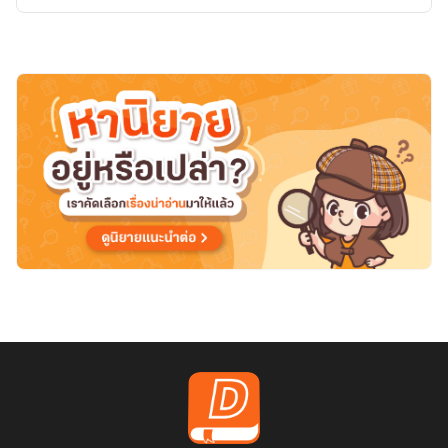
ลับ
ของ
จวน
โหว