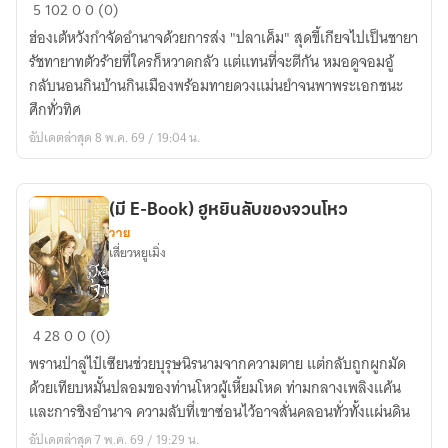
(มี
5
102
0
0 (0)
E-
ฮ่องเต้หวังกำจัดอำนาจด้วยการส่ง "ปลาเค็ม" สุดขี้เกียจไปเป็นชายา
book)
รัชทายาทตัวร้ายที่ใครก็หวาดกลัว แต่แทนที่จะตีกัน หมอดูจอมอู้
ปลา
กลับนอนกินบ้านกินเมืองพร้อมทายดวงแม่นยำจนพาพระเอกชนะ
เค็ม
ศึกทั่วทิศ
ผู้
อัปเดตล่าสุด 8 พ.ค. 69 / 19:04 น.
นี้
วาสนา
ดี
(มี E-Book) ฮูหยินลับของจวนโหว
กว่า
วาย
ใคร
เสี่ยวหยูเมิ่ง
(มี
4
28
0
0 (0)
E-
พรานป่าลู่ไป๋เซียนช่วยบุรุษนิรนามจากความตาย แต่กลับถูกผูกมัด
Book)
ด้วยเทียบหมั้นปลอมของท่านโหวผู้เหี้ยมโหด ท่ามกลางเพลิงแค้น
ฮู
และการชิงอำนาจ ความลับที่เขาซ่อนไว้อาจสั่นคลอนทั่วทั้งแผ่นดิน
หยิน
อัปเดตล่าสุด 7 พ.ค. 69 / 19:29 น.