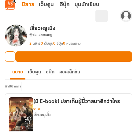
ข้ามไปยังเนื้อหาหลัก
นิยาย
เว็บตูน
อีบุ๊ก
มุมนักเขียน
เสี่ยวหยูเมิ่ง
@Sanakasung
2
นิยาย
0
เว็บตูน
0
อีบุ๊ก
0
คนติดตาม
นิยาย
เว็บตูน
อีบุ๊ก
คอลเล็กชัน
นามปากกา
(มี E-book) ปลาเค็มผู้นี้วาสนาดีกว่าใคร
วาย
เสี่ยวหยูเมิ่ง