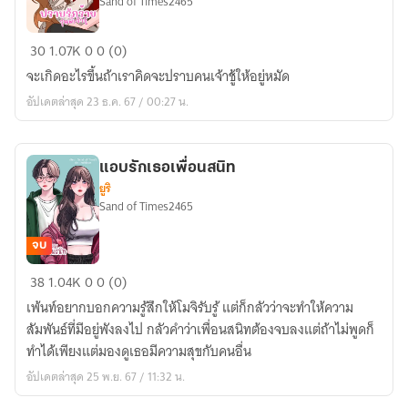
Sand of Times2465
ก่อน
ติด
[E-
30
1.07K
0
0 (0)
เหรียญ)
Book]
จะเกิดอะไรขึ้นถ้าเราคิดจะปราบคนเจ้าชู้ให้อยู่หมัด
ปราบ
อัปเดตล่าสุด 23 ธ.ค. 67 / 00:27 น.
รัก
ร้าย
รุ่น
แอบรักเธอเพื่อนสนิท
พี่
ยูริ
เจ้าชู้
Sand of Times2465
(อ่าน
ฟรี
จบ
ก่อน
แอบ
38
1.04K
0
0 (0)
ติด
รัก
เหรียญ)
เพ้นท์อยากบอกความรู้สึกให้โมจิรับรู้ แต่ก็กลัวว่าจะทำให้ความ
เธอ
สัมพันธ์ที่มีอยู่พังลงไป กลัวคำว่าเพื่อนสนิทต้องจบลงแต่ถ้าไม่พูดก็
เพื่อน
ทำได้เพียงแต่มองดูเธอมีความสุขกับคนอื่น
สนิท
อัปเดตล่าสุด 25 พ.ย. 67 / 11:32 น.