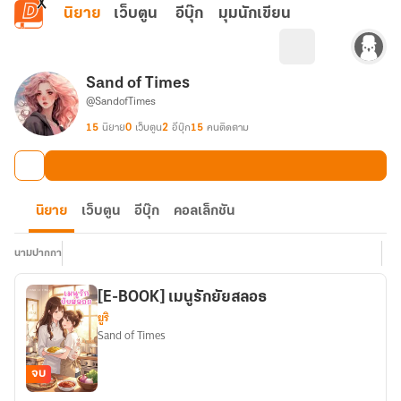
ข้ามไปยังเนื้อหาหลัก
นิยาย
เว็บตูน
อีบุ๊ก
มุมนักเขียน
Sand of Times
@SandofTimes
15
นิยาย
0
เว็บตูน
2
อีบุ๊ก
15
คนติดตาม
นิยาย
เว็บตูน
อีบุ๊ก
คอลเล็กชัน
นามปากกา
[E-BOOK] เมนูรักยัยสลอธ
ยูริ
Sand of Times
จบ