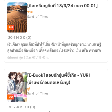
YURI
[ติดเหรียญวีนที่ 18/3/24 เวลา 00.01]
(อ่าน
วาย
ฟรี
Sand_of_Times
ก่อน
ติด
จบ
เหรียญ)
[ติด
20
614
0
0 (0)
เหรียญ
เงินคือเหตุผลเดียวที่ทำให้เติ้ล รับหน้าที่ดูแลซันลูกชายมหาเศรษฐี
วี
สุดท้ายเมื่อต้องเลือก เติ้ลจะเลือกอะไรระหว่าง เงิน หรือ ความรัก
นที่
อัปเดตล่าสุด 2 มิ.ย. 67 / 19:45 น.
18/3/24
เวลา
00.01]
[E-Book] แอบรักรุ่นพี่ขี้เก๊ก - YURI
(อ่านฟรีก่อนติดเหรียญ)
ยูริ
Sand_of_Times
จบ
[E-
30
2.46K
9
0 (0)
Book]