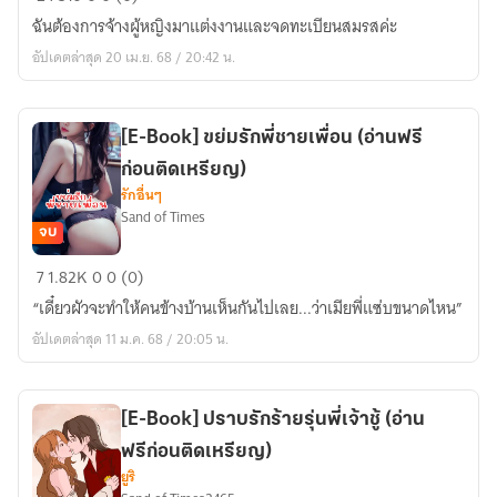
Book]
ฉันต้องการจ้างผู้หญิงมาแต่งงานและจดทะเบียนสมรสค่ะ
ดี
อัปเดตล่าสุด 20 เม.ย. 68 / 20:42 น.
ล
ลับ
เดิม
[E-Book] ขย่มรักพี่ชายเพื่อน (อ่านฟรี
พัน
ก่อนติดเหรียญ)
ด้วย
รักอื่นๆ
รัก
Sand of Times
(อ่าน
จบ
ฟรี
[E-
7
1.82K
0
0 (0)
ก่อน
Book]
ติด
“เดี๋ยวผัวจะทำให้คนข้างบ้านเห็นกันไปเลย...ว่าเมียพี่แซ่บขนาดไหน”
ขย่ม
เหรียญ)
อัปเดตล่าสุด 11 ม.ค. 68 / 20:05 น.
รัก
พี่
ชาย
[E-Book] ปราบรักร้ายรุ่นพี่เจ้าชู้ (อ่าน
เพื่อน
ฟรีก่อนติดเหรียญ)
(อ่าน
ยูริ
ฟรี