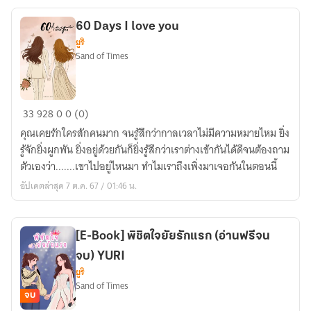
60 Days I love you
ยูริ
Sand of Times
60
33
928
0
0 (0)
Days
คุณเคยรักใครสักคนมาก จนรู้สึกว่ากาลเวลาไม่มีความหมายไหม ยิ่ง
I
รู้จักยิ่งผูกพัน ยิ่งอยู่ด้วยกันก็ยิ่งรู้สึกว่าเราต่างเข้ากันได้ดีจนต้องถาม
love
ตัวเองว่า.......เขาไปอยู่ไหนมา ทำไมเราถึงเพิ่งมาเจอกันในตอนนี้
you
อัปเดตล่าสุด 7 ต.ค. 67 / 01:46 น.
[E-Book] พิชิตใจยัยรักแรก (อ่านฟรีจน
จบ) YURI
ยูริ
Sand of Times
จบ