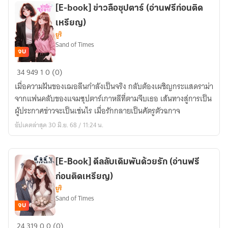
หน้าที่
[E-book] ข่าวลือซุปตาร์ (อ่านฟรีก่อนติด
เหรียญ)
ยูริ
Sand of Times
จบ
[E-
34
949
1
0 (0)
book]
เมื่อความฝันของเฌอลีนกำลังเป็นจริง กลับต้องเผชิญกระแสดราม่า
ข่าว
จากแฟนคลับของแจมซุปตาร์เกาหลีที่ตามจีบเธอ เส้นทางสู่การเป็น
ลือ
ผู้ประกาศข่าวจะเป็นเช่นไร เมื่อรักกลายเป็นศัตรูตัวฉกาจ
ซุป
อัปเดตล่าสุด 30 มิ.ย. 68 / 11:24 น.
ตาร์
(อ่าน
ฟรี
[E-Book] ดีลลับเดิมพันด้วยรัก (อ่านฟรี
ก่อน
ก่อนติดเหรียญ)
ติด
ยูริ
เหรียญ)
Sand of Times
จบ
[E-
24
319
0
0 (0)