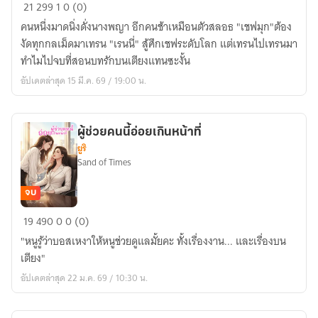
[E-
21
299
1
0 (0)
BOOK]
คนหนึ่งมาดนิ่งดั่งนางพญา อีกคนช้าเหมือนตัวสลอธ "เชฟมุก"ต้อง
เมนู
งัดทุกกลเม็ดมาเทรน "เรนนี่" สู้ศึกเชฟระดับโลก แต่เทรนไปเทรนมา
รัก
ทำไมไปจบที่สอนบทรักบนเตียงแทนซะงั้น
ยัย
อัปเดตล่าสุด 15 มี.ค. 69 / 19:00 น.
สลอธ
ผู้ช่วยคนนี้อ่อยเกินหน้าที่
ยูริ
Sand of Times
จบ
ผู้
19
490
0
0 (0)
ช่วย
"หนูรู้ว่าบอสเหงาให้หนูช่วยดูแลมั้ยคะ ทั้งเรื่องงาน... และเรื่องบน
คน
เตียง"
นี้
อัปเดตล่าสุด 22 ม.ค. 69 / 10:30 น.
อ่อย
เกิน