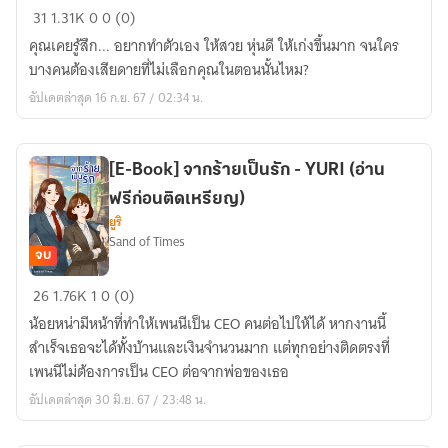
[E-
31
1.31K
0
0 (0)
Book]
คุณเคยรู้สึก... อยากทำตัวเอง ให้สวย หุ่นดี ให้เก่งขึ้นมาก จนใคร
พิชิต
บางคนต้องเสียดายที่ไม่เลือกคุณในตอนนั้นไหม?
ใจ
อัปเดตล่าสุด 16 ก.ย. 67 / 02:34 น.
ยัย
รัก
แรก
[E-Book] จากร้ายเป็นรัก - YURI (อ่าน
(อ่าน
ฟรีก่อนติดเหรียญ)
ฟรี
ยูริ
จนจบ)
Sand of Times
YURI
จบ
[E-
26
1.76K
1
0 (0)
Book]
น้อยหน่ามีหน้าที่ทำให้เพนนีเป็น CEO คนต่อไปให้ได้ หากงานนี้
จาก
สำเร็จเธอจะได้ทั้งบ้านและเงินจำนวนมาก แต่ทุกอย่างติดตรงที่
ร้าย
เพนนีไม่ต้องการเป็น CEO ต่อจากพ่อของเธอ
เป็น
อัปเดตล่าสุด 30 มิ.ย. 67 / 23:48 น.
รัก
-