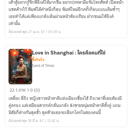
เต้าหู้อยากรู้จักพี่อิงค์ให้มากขึ้น อยากDMหามือจับโทรศัพท์ เปิดหน้า
แอบ
แชทค้างไว้ พิมพ์ได้คำหนึ่งก็ลบ พิมพ์ใหม่อีกครั้งก็ลบแบบเดิมซ้ำๆ
รัก
เธอทำได้แค่เพียงแกล้งเดินผ่านหน้าห้องเรียน ฝากขนมให้อิงค์
รุ่น
เท่านั้น
พี่
อัปเดตล่าสุด 27 เม.ย. 67 / 01:30 น.
ขี้
เก๊ก
-
Love in Shanghai : ใครคือคนที่ใช่
YURI
ซึ้งกินใจ
(อ่าน
Sand of Times
ฟรี
ก่อน
ติด
Love
22
1.01K
1
0 (0)
เหรียญ)
in
เหลี่ยง ลี่ถิง หญิงสาวหน้าตาดีแห่งเมืองเซี่ยงไฮ้ ถึงเวลาที่เธอต้องมี
Shanghai
คู่ครอง แต่เหมือนสวรรค์กลั่นแกล้ง ส่งชายหนุ่มหน้าตาดีทั้งคู่ แถม
:
นิสัยก็ต่างกันสุดขั้ว สุดท้ายเธอจะเลือกใครในสองคนนี้
ใคร
อัปเดตล่าสุด 18 มี.ค. 67 / 12:42 น.
คือ
คน