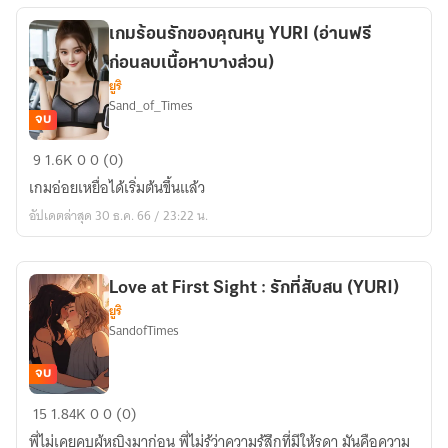
ที่
เกมร้อนรักของคุณหนู YURI (อ่านฟรี
ใช่
ก่อนลบเนื้อหาบางส่วน)
ยูริ
Sand_of_Times
จบ
เกม
9
1.6K
0
0 (0)
ร้อน
เกมอ่อยเหยื่อได้เริ่มต้นขึ้นแล้ว
รัก
อัปเดตล่าสุด 30 ธ.ค. 66 / 23:22 น.
ของ
คุณ
หนู
Love at First Sight : รักที่สับสน (YURI)
YURI
ยูริ
(อ่าน
SandofTimes
ฟรี
ก่อน
จบ
ลบ
Love
15
1.84K
0
0 (0)
เนื้อหา
at
บาง
พี่ไม่เคยคบผู้หญิงมาก่อน พี่ไม่รู้ว่าความรู้สึกที่มีให้รดา มันคือความ