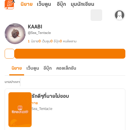
ข้ามไปยังเนื้อหาหลัก
นิยาย
เว็บตูน
อีบุ๊ก
มุมนักเขียน
KAABI
@Sea_Tentacle
1
นิยาย
0
เว็บตูน
0
อีบุ๊ก
0
คนติดตาม
นิยาย
เว็บตูน
อีบุ๊ก
คอลเล็กชัน
นามปากกา
รักดีๆที่นายไม่ชอบ
วาย
Sea_Tentacle