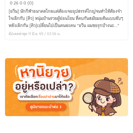
รัก
0
26
0
0 (0)
ดีๆ
[อวีน] นักกีฬาอนาคตไกลแต่ต้องเจออุปสรรค์ใกญ่จนทำให้ต้องจำ
ที่
ใจเลิกกับ [คิว] หนุ่มบ้านรวยผู้อ่อนโยน ที่คบกันสมัยมอต้นแบบลับๆ
นาย
หลังเลิกกัน [คิว]เปลี่ยนไปเป็นคนละคน "อวีน ผมขอรุกบ้างนะ..."
ไม่
อัปเดตล่าสุด 11 มิ.ย. 69 / 03:56 น.
ชอบ