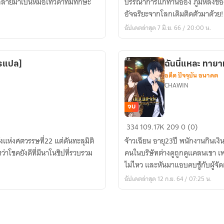
ลับกลายมาเป็นหมอเทวดาที่มีทักษะ
บรรณาการแก่ท่านอ๋อง ภูมิหลังของ
เทพ
อัจฉริยะจากโลกเดิมติดตัวมาด้วย!
เช่น
อัปเดตล่าสุด 7 มิ.ย. 66 / 20:00 น.
ข้า
มิใช่
โสเภณี!
ารแปล]
ฉันนี่แหละ ทาย
อดีต ปัจจุบัน อนาคต
CHAWIN
จบ
ฉัน
334
109.17K
209
0 (0)
นี่
งแห่งศตวรรษที่22 แต่ดันทะลุมิติ
จ้าวเฉียน อายุ23ปี พนักงานกินเ
แหละ
าโชคยังดีที่มีนาโนชิปที่รวบรวม
คนในบริษัทต่างดูถูกดูแคลนเขา เพร
ทายาท
ไม่ไหว และหันมาแอบคบชู้กับผู้จ
เศรษฐี
อัปเดตล่าสุด 12 ก.ย. 64 / 07:25 น.
[แปล
จบ
แล้ว]