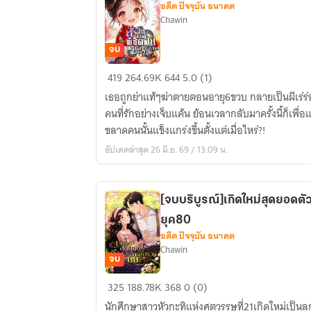
อดีต ปัจจุบัน อนาคต
ยอด
Chawin
นัก
ฆ่า
จบ
[จบ
419
264.69K
644
5.0 (1)
แล้ว!]สร้าง
เธอถูกย่าแท้ๆฆ่าตายตอนอายุ6ขวบ กลายเป็นผีเร่
ชีวิต
คนที่รักอย่างเจ็บแค้น ย้อนเวลากลับมาครั้งนี้ก็เพื่อแก้
พิชิต
ขลาดคนนั้นแข็งแกร่งขึ้นตั้งแต่เมื่อไหร่?!
ฝัน
อัปเดตล่าสุด 26 มิ.ย. 69 / 13:09 น.
หนู
น้อย
นำ
[จบบริบูรณ์]เกิดใหม่สุดยอดตั
โชค
ยุค80
ใน
อดีต ปัจจุบัน อนาคต
ยุค70
Chawin
จบ
[จบ
325
188.78K
368
0 (0)
บริบูรณ์]เกิด
นักศึกษาสาวหัวกะทิแห่งศตวรรษที่21เกิดใหม่เป็นลูก