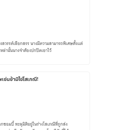
วงสวรรค์เลือกสรร นางมีความสามารถพิเศษตั้งแต่
หล่านั้นนางจำต้องปกปิดเอาไว้
ช่นข้ามิใช่โสเภณี!
อมบี้ ทะลุมิติอยู่ในร่างโสเภณีที่ถูกส่ง