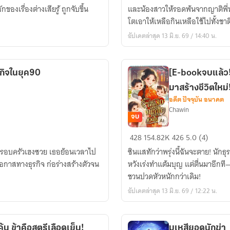
มิติ
ของเรื่องต่างเสียรู้ ถูกจับขึ้น
โชค
และน้องสาวให้รอดพ้นจากญาติพี่
ซุปเปอร์
ชะตา!
โตเอาให้เหลือกินเหลือใช้ไปทั้งชาต
พี่
อัปเดตล่าสุด 13 มิ.ย. 69 / 14:40 น.
สาว
สุด
แกร่ง
รกิจในยุค90
[E-bookจบแล้ว!
กับ
มาสร้างชีวิตใหม่
ระบบ
อดีต ปัจจุบัน อนาคต
สินค้า
Chawin
สู่
จบ
ความ
[E-
428
154.82K
426
5.0 (4)
มั่งคั่ง
bookจบ
ะครอบครัวเฮงซวย เธอย้อนเวลาไป
ซินแสทักว่าพรุ่งนี้ฉันจะตาย! นักธ
แล้ว!]เกิด
โอกาสทางธุรกิจ ก่อร่างสร้างตัวจน
หวังเร่งทำแต้มบุญ แต่ตื่นมาอีกท
ใหม่
ชวนปวดหัวหนักกว่าเดิม!
โลก
อัปเดตล่าสุด 13 มิ.ย. 69 / 12:22 น.
ยุค80
หอบ
เสบียง
ค้น ข้าคือสตรีเลือดเย็น!
มเหสียอดนักฆ่า