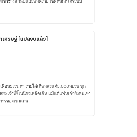
เขาช่างลึกลับและอันตราย โชคดีนักที่ได้ระบบ
าทเศรษฐี [แปลจบแล้ว]
งินเดือนธรรมดา รายได้เดือนละแค่5,000หยวน ทุก
าะเจ้านี่ขี้เหนียวเหลือเกิน แม้แต่แฟนเก่ายังทนเขา
ัดการของเขาแทน