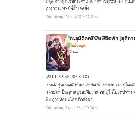
ที่สุด จากลูกเขยที่ไร้ค่าไม่ต่างจากขยะชิ้นหนึ่ง ก
สกุล
ทางการแพทย์ที่ล้ำเลิศยิ่ง
เฉิน
อัปเดตล่าสุด 21 พ.ค. 67 / 07:13 น.
[ยุติ
การ
แปล]
ทะลุมิติสตรีพิษพิชิตฟ้า [ยุติก
จีนย้อนยุค
Chawin
ทะลุ
231
143.95K
786
0 (0)
มิติ
เธอคือสุดยอดนักวิทยาศาสตร์สาขาพิษวิทยาผู้โด่งดั
สตรี
กลายมาเป็นคุณหนูขยะที่ปราศจากผู้ใดโปรดปราน ทว่
พิษ
พิษทุกชนิดบนโลกติดตัวมา!
พิชิต
อัปเดตล่าสุด 7 เม.ย. 65 / 20:36 น.
ฟ้า
[ยุติ
การ
แปล]