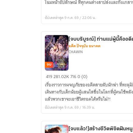
ราชวงศ์
โฉมหน้าอัปลักษณ์ ที่ทุกคนต่างสาปส่งและรังแกสา
มิติ
ไป
อัปเดตล่าสุด 9 ก.ค. 69 / 22:06 น.
เป็น
พระ
ชายา
[จบบริบูรณ์] ท่านแม่ผู้นี้คืออ
โหด
อดีต ปัจจุบัน อนาคต
แห่ง
CHAWIN
วัง
หลวง
จบ
[จบ
419
281.02K
716
0 (0)
บริบูรณ์]
เรื่องราวการผจญภัยของอดีตสายลับนักฆ่า ที่ทะลุมิติมา
ท่าน
เดินทางกับเด็กน้อยผู้แสนใสซื่อในโลกที่ผู้คนใช้พ
แม่
แล้วพวกเขาจะเอาชีวิตรอดได้หรือไม่?!
ผู้
อัปเดตล่าสุด 9 ก.ค. 69 / 16:39 น.
นี้
คือ
อดีต
[จบแล้ว!]สร้างชีวิตพิชิตฝันห
สุด