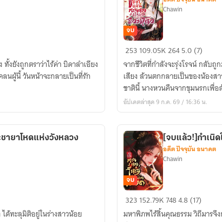
Chawin
จบ
[จบ
253
109.05K
264
5.0 (7)
แล้ว]พลิก
ทั้งยังถูกตราว่าไร้ค่า บิดาลำเอียง
จากชีวิตที่กำลังจะรุ่งโรจน์ กลับถูก
ชะตา
คลนผู้นี้ วันหน้าจะกลายเป็นที่รัก
เสียง ล้วนตกกลายเป็นของน้องส
แค้น
ชาตินี้ นางหวนคืนจากขุมนรกเพื่อ
:
อัปเดตล่าสุด 9 ก.ค. 69 / 16:36 น.
คุณ
หนู
ผู้
พระชายาโหดแห่งวังหลวง
[จบแล้ว!]กำเนิด
ไร้
อดีต ปัจจุบัน อนาคต
ค่า
Chawin
แห่ง
จวน
จบ
โหว
[จบ
323
152.79K
748
4.8 (17)
แล้ว!]กำเนิด
ได้ทะลุมิติอยู่ในร่างสาวน้อย
มหาพิภพไร้สิ้นคุณธรรม วิถีมารจึง
ใหม่