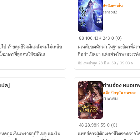
พัน
กำลังภายใน
ล้าน
sensou2
มาส
ร้าง
ชีวิต
มเหสี
88
106.43K
243
0 (0)
ใหม่!
ยอด
ยไป ท้ายสุดชีวิตมีแต่ล้มจมไม่เหลือ
มเหสียอดนักฆ่า ในฐานะธิดาที่สร
นัก
ู้นี้จะบดขยี้ทุกคนให้จมดิน!
ถือกำเนิดมา แต่อย่างไรพรสวรรค์เ
ฆ่า
อัปเดตล่าสุด 28 มี.ค. 69 / 09:03 น.
แปล]
ท่านอ๋อง หมอเทพเ
อดีต ปัจจุบัน อนาคต
CHAWIN
ท่าน
48
28.98K
55
0 (0)
อ๋อง
นสกุลเฉินเพราะอุบัติเหตุ และใน
แพทย์สาวผู้ต้องเอาชีวิตรอดจากโลกซ
หมอ