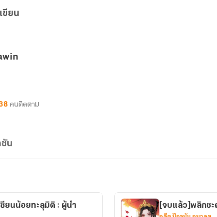
เขียน
awin
38
คนติดตาม
ชัน
ยนน้อยทะลุมิติ : ผู้นำ
[จบแล้ว]พลิกชะต
อดีต ปัจจุบัน อนาคต