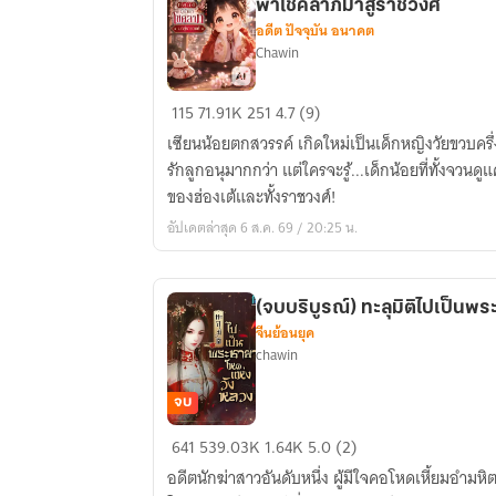
พาโชคลาภมาสู่ราชวงศ์
อดีต ปัจจุบัน อนาคต
Chawin
[E-
115
71.91K
251
4.7 (9)
bookเล่ม3มา
เซียนน้อยตกสวรรค์ เกิดใหม่เป็นเด็กหญิงวัยขวบครึ่ง 
แล้ว]โย่ว
รักลูกอนุมากกว่า แต่ใครจะรู้...เด็กน้อยที่ทั้งจวนดูแ
โย่ว
ของฮ่องเต้และทั้งราชวงศ์!
เซียน
อัปเดตล่าสุด 6 ส.ค. 69 / 20:25 น.
น้อย
ทะลุ
มิติ
(จบบริบูรณ์) ทะลุมิติไปเป็น
:
จีนย้อนยุค
ผู้นำ
chawin
พา
โชค
จบ
ลาภ
(จบ
641
539.03K
1.64K
5.0 (2)
มา
บริบูรณ์)
สู่
อดีตนักฆ่าสาวอันดับหนึ่ง ผู้มีใจคอโหดเหี้ยมอำมหิต 
ทะลุ