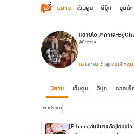
ข้ามไปยังเนื้อหาหลัก
นิยาย
เว็บตูน
อีบุ๊ก
มุมนัก
นิยายโอมากาเสะByCh
@Sensou
18
นิยาย
0
เว็บตูน
78
อีบุ๊ก
2,0
นิยาย
เว็บตูน
อีบุ๊ก
คอลเล็ก
นามปากกา
[E-bookเล่ม3มาแล้ว]โย่วโย่วเซี