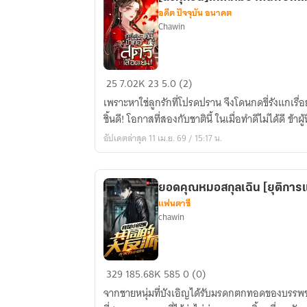
ยุค90
อดีต ปัจจุบัน อนาคต
Chawin
[ลง
25
7.02K
23
5.0 (2)
ทุก
เพราะหาใช่ลูกรักที่โปรดปราน จึงโดนกดขี่รังแกเรื่อ
วัน]เกิด
ชิ้นดี! โอกาสที่สองกับชาตินี้ ในเมื่อทำดีไม่ได้ดี ข้าผ
ใหม่
อัปเดตล่าสุด 11 เม.ย. 69 / 15:17 น.
ชาติ
นี้
พิชิต
ยอดคุณหมอสกุลเฉิน [ยุติการ
แค้น
แฟนตาซี
ข้า
chawin
คือ
สตรี
เลือด
ยอด
329
185.68K
585
0 (0)
เย็น!
คุณ
จากชายหนุ่มที่บังเอิญได้รับมรดกตกทอดของบรรพช
หมอ