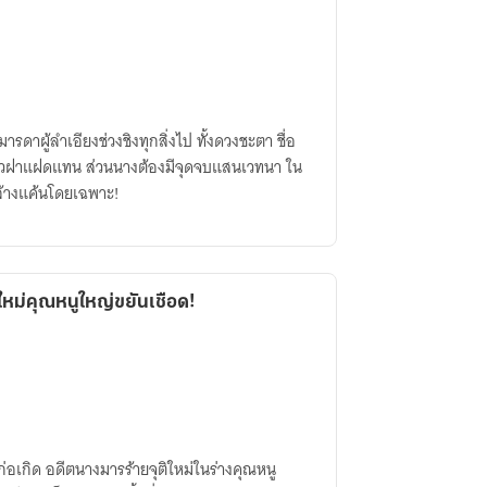
มารดาผู้ลำเอียงช่วงชิงทุกสิ่งไป ทั้งดวงชะตา ชื่อ
าวฝาแฝดแทน ส่วนนางต้องมีจุดจบแสนเวทนา ใน
ล้างแค้นโดยเฉพาะ!
ใหม่คุณหนูใหญ่ขยันเชือด!
ก่อเกิด อดีตนางมารร้ายจุติใหม่ในร่างคุณหนู