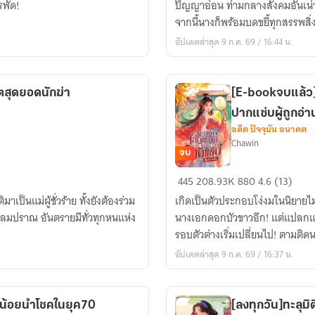
รพัด!
ปัญญาอ่อน ท่ามกลางสังคมอันเน่าเฟ
คุณ
จากนี้นางก็พร้อมบดขยี้ทุกสรรพสิ่ง
หนู
อัปเดตล่าสุด 9 ก.ค. 69 / 16:44 น.
ใหญ่
ขยัน
เชือด!
ดีตสุดยอดนักฆ่า
[E-bookจบแล้ว]ท
ปากแซ่บผู้ถูกอ่า
อดีต ปัจจุบัน อนาคต
Chawin
จบ
[E-
445
208.93K
880
4.6 (13)
bookจบ
เป็นแม่ผู้ชั่วร้าย ทั้งยังต้องร่วม
เกิดเป็นตัวประกอบโง่งมในนิยาย
แล้ว]ทะลุ
ลังลมปราณ อันตรายมีทั่วทุกหนแห่ง
นางเอกดอกบัวขาวอีก! แต่แปลกแหะ
มิติ
รอบตัวต่างเริ่มเปลี่ยนไป! ตามติ
สู่
อัปเดตล่าสุด 9 ก.ค. 69 / 16:37 น.
โลก
นิยาย
คุณ
นูน้อยนำโชคในยุค70
[ลงทุกวัน]ทะลุมิ
หนู