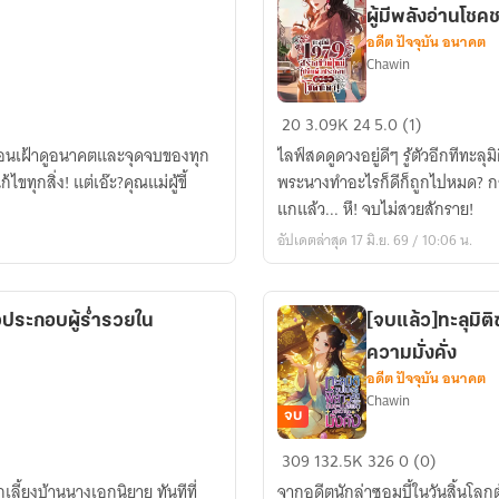
ผู้มีพลังอ่านโชค
ตัวประกอบ
อดีต ปัจจุบัน อนาคต
ปาก
Chawin
แซ่
บ
[ลง
20
3.09K
24
5.0 (1)
ผู้
ทุก
ร่อนเฝ้าดูอนาคตและจุดจบของทุก
ถูก
ไลฟ์สดดูดวงอยู่ดีๆ รู้ตัวอีกทีทะล
วัน]ทะลุ
ไขทุกสิ่ง! แต่เอ๊ะ?คุณแม่ผู้ขี้
อ่าน
พระนางทำอะไรก็ดีก็ถูกไปหมด? กล
มิติ1979
ใจ
แกแล้ว... หึ! จบไม่สวยสักราย!
:
อัปเดตล่าสุด 17 มิ.ย. 69 / 10:06 น.
สร้าง
ชีวิต
ใหม่
วประกอบผู้ร่ำรวยใน
[จบแล้ว]ทะลุมิติ
ไป
ความมั่งคั่ง
กับ
อดีต ปัจจุบัน อนาคต
ตัวประกอบ
Chawin
ผู้
จบ
มี
[จบ
309
132.5K
326
0 (0)
พลัง
แล้ว]ทะลุ
เลี้ยงบ้านนางเอกนิยาย ทันทีที่
อ่าน
จากอดีตนักล่าซอมบี้ในวันสิ้นโลกต