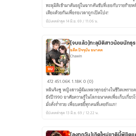
ใหม่
ทะลุมิติเข้ามาดันอยู่ในฉากคันขับที่เธอกับวายร้ายหลัก
สุด
เตียงด้วยกันเพื่อรอเวลาถูกเปิดโปง!
ยอด
อัปเดตล่าสุด 14 มิ.ย. 69 / 11:06 น.
ตัวประกอบ
ผู้
ร่ำรวย
[จบแล้ว]ทะลุมิติสาวน้อยนักธุ
ใน
อดีต ปัจจุบัน อนาคต
ยุค80
Chawin
จบ
[จบ
472
451.06K
1.18K
0 (0)
แล้ว]ทะลุ
หลินจิงซู หญิงสาวผู้ล้มเหลวทุกอย่างในชีวิตเพรา
มิติ
ยังปี1990 อาศัยความรู้ในโลกอนาคตเพื่อเก็บเกี่ยว
สาว
มั่งคั่งร่ำรวย เพื่อบดขยี้ทุกคนที่เคยรังแก!
น้อย
อัปเดตล่าสุด 13 มิ.ย. 69 / 12:22 น.
นัก
ธุรกิจ
ใน
[ลงทุกวัน]เกิดใหม่ชาตินี้พิชิตแ