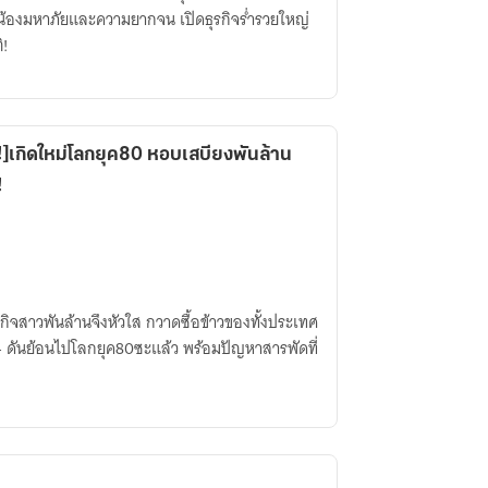
น้องมหาภัยและความยากจน เปิดธุรกิจร่ำรวยใหญ่
ิ!
]เกิดใหม่โลกยุค80 หอบเสบียงพันล้าน
!
ุรกิจสาวพันล้านจึงหัวใส กวาดซื้อข้าวของทั้งประเทศ
ี— ดันย้อนไปโลกยุค80ซะแล้ว พร้อมปัญหาสารพัดที่