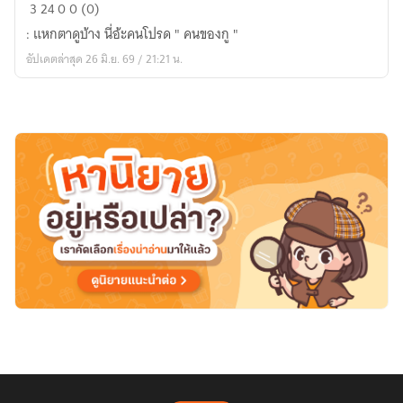
คน
3
24
0
0 (0)
โปรด
: แหกตาดูบ้าง นี่อ้ะคนโปรด " คนของกู "
ของ
อัปเดตล่าสุด 26 มิ.ย. 69 / 21:21 น.
เปลว