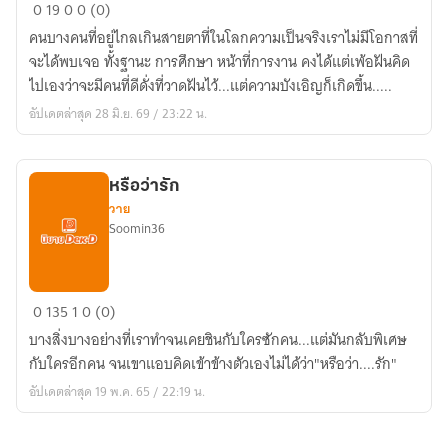
โร
0
19
0
0 (0)
แมน
คนบางคนที่อยู่ไกลเกินสายตาที่ในโลกความเป็นจริงเราไม่มีโอกาสที่
ซ์
จะได้พบเจอ ทั้งฐานะ การศึกษา หน้าที่การงาน คงได้แต่เพ้อฝันคิด
สแกน
ไปเองว่าจะมีคนที่ดีดั่งที่วาดฝันไว้...แต่ความบังเอิญก็เกิดขึ้น.....
รัก
อัปเดตล่าสุด 28 มิ.ย. 69 / 23:22 น.
หรือว่ารัก
วาย
Soomin36
หรือ
0
135
1
0 (0)
ว่า
บางสิ่งบางอย่างที่เราทำจนเคยชินกับใครซักคน...แต่มันกลับพิเศษ
รัก
กับใครอีกคน จนเขาแอบคิดเข้าข้างตัวเองไม่ได้ว่า"หรือว่า....รัก"
อัปเดตล่าสุด 19 พ.ค. 65 / 22:19 น.