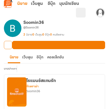
ข้ามไปยังเนื้อหาหลัก
นิยาย
เว็บตูน
อีบุ๊ก
มุมนักเขียน
Soomin36
@Soomin36
2
นิยาย
0
เว็บตูน
0
อีบุ๊ก
0
คนติดตาม
นิยาย
เว็บตูน
อีบุ๊ก
คอลเล็กชัน
นามปากกา
โรแมนซ์สแกนรัก
รักดราม่า
Soomin36