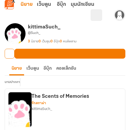
ข้ามไปยังเนื้อหาหลัก
นิยาย
เว็บตูน
อีบุ๊ก
มุมนักเขียน
kittimaSuch_
@Such_
3
นิยาย
0
เว็บตูน
0
อีบุ๊ก
0
คนติดตาม
นิยาย
เว็บตูน
อีบุ๊ก
คอลเล็กชัน
นามปากกา
The Scents of Memories
รักดราม่า
kittimaSuch_