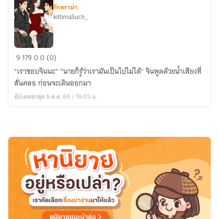
รักดราม่า
kittimaSuch_
ซ่อน
9
179
0
0 (0)
รัก
"เราชอบจินนะ" "นายก็รู้ว่าเรามันเป็นไปไม่ได้" จินพูดด้วยน้ำเสียงที่
รอย
สั่นคลอ ก่อนจะเดินออกมา
น้ำตา
อัปเดตล่าสุด 6 ส.ค. 69 / 19:05 น.