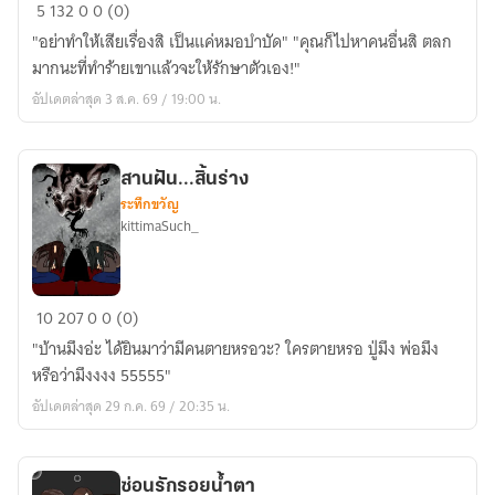
The
5
132
0
0 (0)
Scents
"อย่าทำให้เสียเรื่องสิ เป็นแค่หมอบำบัด" "คุณก็ไปหาคนอื่นสิ ตลก
of
มากนะที่ทำร้ายเขาแล้วจะให้รักษาตัวเอง!"
Memories
อัปเดตล่าสุด 3 ส.ค. 69 / 19:00 น.
สานฝัน...สิ้นร่าง
ระทึกขวัญ
kittimaSuch_
สาน
10
207
0
0 (0)
ฝัน...สิ้น
"บ้านมึงอ่ะ ได้ยินมาว่ามีคนตายหรอวะ? ใครตายหรอ ปู่มึง พ่อมึง
ร่าง
หรือว่ามึงงงง 55555"
อัปเดตล่าสุด 29 ก.ค. 69 / 20:35 น.
ซ่อนรักรอยน้ำตา