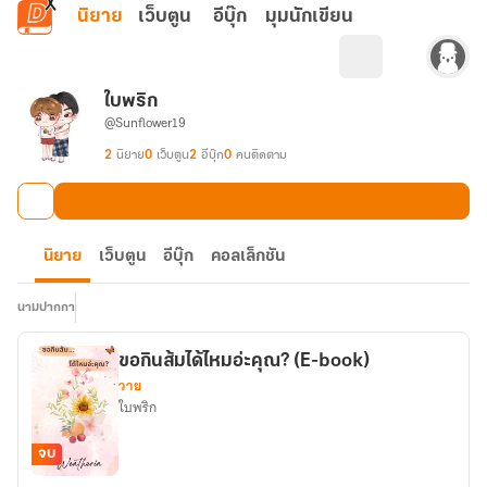
ข้ามไปยังเนื้อหาหลัก
นิยาย
เว็บตูน
อีบุ๊ก
มุมนักเขียน
ใบพริก
@Sunflower19
2
นิยาย
0
เว็บตูน
2
อีบุ๊ก
0
คนติดตาม
นิยาย
เว็บตูน
อีบุ๊ก
คอลเล็กชัน
นามปากกา
ขอกินส้มได้ไหมอ่ะคุณ? (E-book)
วาย
ใบพริก
จบ