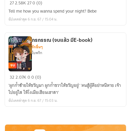
ขอ
27
2.58K
27
0 (0)
กิน
Tell me how you wanna spend your night? Bebe
ส้ม
อัปเดตล่าสุด 6 ก.ย. 67 / 15:04 น.
ได้
ไห
มอ่ะ
กรกรรณ (จบแล้ว มีE-book)
คุณ?
รักอื่นๆ
(E-
ใบพริก
book)
จบ
กร
32
2.07K
0
0 (0)
กรรณ
'ผูกก้ำซ้ายให้ขวัญมา ผูกก้ำขวาให้ขวัญอยู่' 'คนฮู้ผู้ดีอย่าหนีหาย เจ้า
(จบ
ไปอยู่ไส ให้โงเมือเฮือนเฮาสา'
แล้ว
อัปเดตล่าสุด 6 ก.ย. 67 / 15:03 น.
มีE-
book)