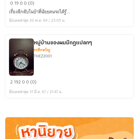
บันทึก
0
19
0
0 (0)
ใน
เรื่องลึกลับในป่าที่น้อยคนจะได้รู้...
ป่า
อัปเดตล่าสุด 30 พ.ค. 69 / 23:05 น.
ลึก
หมู่บ้านของผมมีกฏแปลกๆ
ระทึกขวัญ
THEZ2001
หมู่บ้าน
2
192
0
0 (0)
ของ
อัปเดตล่าสุด 31 มี.ค. 67 / 21:47 น.
ผม
มี
กฏ
แปลกๆ