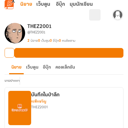
ข้ามไปยังเนื้อหาหลัก
นิยาย
เว็บตูน
อีบุ๊ก
มุมนักเขียน
THEZ2001
@THEZ2001
2
นิยาย
0
เว็บตูน
0
อีบุ๊ก
0
คนติดตาม
นิยาย
เว็บตูน
อีบุ๊ก
คอลเล็กชัน
นามปากกา
บันทึกในป่าลึก
ระทึกขวัญ
THEZ2001