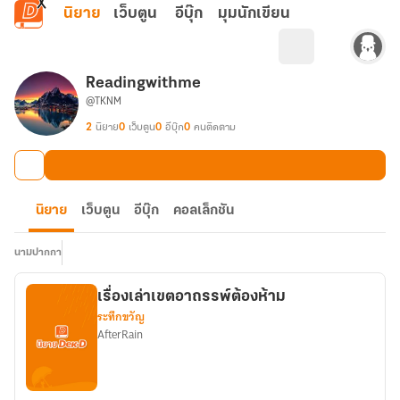
ข้ามไปยังเนื้อหาหลัก
นิยาย
เว็บตูน
อีบุ๊ก
มุมนักเขียน
Readingwithme
@TKNM
2
นิยาย
0
เว็บตูน
0
อีบุ๊ก
0
คนติดตาม
นิยาย
เว็บตูน
อีบุ๊ก
คอลเล็กชัน
นามปากกา
เรื่องเล่าเขตอาถรรพ์ต้องห้าม
ระทึกขวัญ
AfterRain