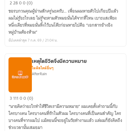
เรื่อง
2
28
0
0 (0)
เล่า
ขอรบกวนคุณผู้อ่านสักครู่นะครับ… เพื่อนผมหายตัวไปเกือบปีแล้ว
เขต
ผมไม่รู้อะไรเลย ไม่รู้จะตามตัวหมอนั่นได้จากที่ไหน เบาะแสเพียง
อาถรรพ์
หนึ่งเดียวที่หมอนั่นทิ้งไว้บนโต๊ะก่อนหายไปคือ “เอกสารอ้างอิง
ต้อง
หมู่บ้านต้องห้าม”
ห้าม
อัปเดตล่าสุด 7 ก.ค. 69 / 21:04 น.
เหตุใดชีวิตจึงมีความหมาย
ไลฟ์สไตล์อื่นๆ
AfterRain
เหตุ
3
111
0
0 (0)
ใด
“นายคิดว่าอะไรทำให้ชีวิตเรามีความหมาย” ผมเคยตั้งคำถามนี้กับ
ชีวิต
ใครบางคน ใครบางคนที่รักในตัวผม ใครบางคนที่เป็นคนสำคัญ ใคร
จึง
บางคนที่จากผมไป แม้ตอนนี้จะอยู่ในวัยทำงานแล้ว แต่ผมก็ยังคิดถึง
มี
ช่วงเวลานั้นเสมอมา