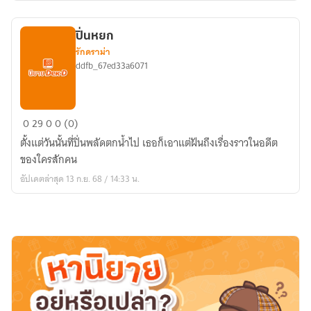
ปิ่นหยก
รักดราม่า
ddfb_67ed33a6071
ปิ่น
0
29
0
0 (0)
หยก
ตั้งแต่วันนั้นที่ปิ่นพลัดตกน้ำไป เธอก็เอาแต่ฝันถึงเรื่องราวในอดีต
ของใครสักคน
อัปเดตล่าสุด 13 ก.ย. 68 / 14:33 น.