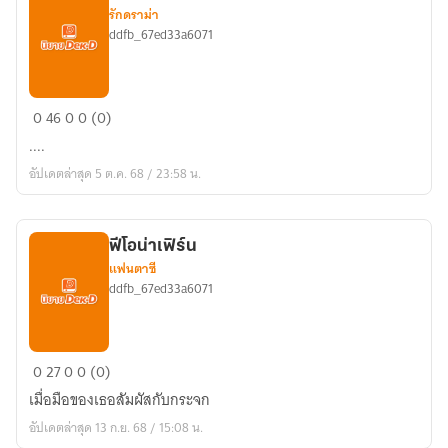
ของ
รักดราม่า
บาป
ddfb_67ed33a6071
รัก]
ริษยา
0
46
0
0 (0)
บาป
....
รัก
อัปเดตล่าสุด 5 ต.ค. 68 / 23:58 น.
ฟีโอน่าเฟิร์น
แฟนตาซี
ddfb_67ed33a6071
ฟี
0
27
0
0 (0)
โอ
เมื่อมือของเธอสัมผัสกับกระจก
น่า
อัปเดตล่าสุด 13 ก.ย. 68 / 15:08 น.
เฟิร์น