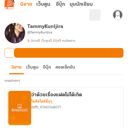
ข้ามไปยังเนื้อหาหลัก
นิยาย
เว็บตูน
อีบุ๊ก
มุมนักเขียน
TammyKunljira
@TammyKunljira
5
นิยาย
0
เว็บตูน
0
อีบุ๊ก
0
คนติดตาม
นิยาย
เว็บตูน
อีบุ๊ก
คอลเล็กชัน
นามปากกา
ว่าด้วยเรื่องแฝดไม่ได้เกิด
ไลฟ์สไตล์อื่นๆ
ddfb_67ed33a6071