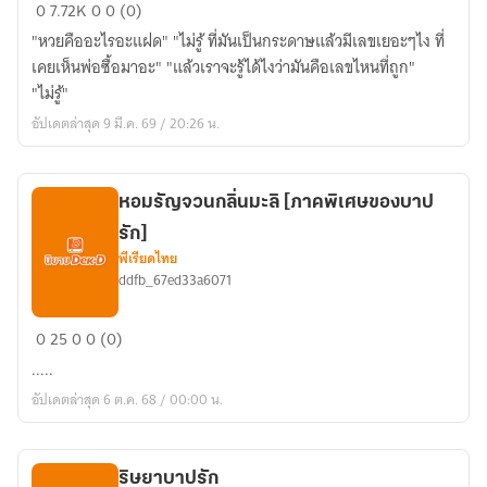
ว่า
0
7.72K
0
0 (0)
ด้วย
"หวยคืออะไรอะแฝด" "ไม่รู้ ที่มันเป็นกระดาษแล้วมีเลขเยอะๆไง ที่
เรื่อง
เคยเห็นพ่อซื้อมาอะ" "แล้วเราจะรู้ได้ไงว่ามันคือเลขไหนที่ถูก"
แฝด
"ไม่รู้"
ไม่
อัปเดตล่าสุด 9 มี.ค. 69 / 20:26 น.
ได้
เกิด
หอมรัญจวนกลิ่นมะลิ [ภาคพิเศษของบาป
รัก]
พีเรียดไทย
ddfb_67ed33a6071
หอม
0
25
0
0 (0)
รัญจวน
.....
กลิ่น
อัปเดตล่าสุด 6 ต.ค. 68 / 00:00 น.
มะลิ
[ภาค
พิเศษ
ริษยาบาปรัก