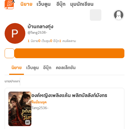
ข้ามไปยังเนื้อหาหลัก
นิยาย
เว็บตูน
อีบุ๊ก
มุมนักเขียน
บ้านกลางทุ่ง
@Tang2536-
1
นิยาย
0
เว็บตูน
0
อีบุ๊ก
1
คนติดตาม
นิยาย
เว็บตูน
อีบุ๊ก
คอลเล็กชัน
นามปากกา
องค์หญิงเพลิงแค้น พลิกบัลลังก์มังกร
จีนย้อนยุค
Tang2536-