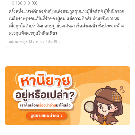
องค์
10
136
0
0 (0)
หญิง
ครั้งหนึ่ง…นางคือองค์หญิงแห่งตระกูลขุนนางผู้ซื่อสัตย์ ผู้ยื่นมือช่วย
เพลิง
เหลือราษฎรจนเป็นที่รักของผู้คน แต่ความดีกลับนำมาซึ่งหายนะ…
แค้น
เมื่อถูกใส่ร้ายว่าคิดก่อกบฏ ฮ่องเต้หลงเชื่อคำคนชั่ว สั่งประหารล้าง
พลิก
ตระกูลทั้งตระกูลในคืนเดียว
บัลลังก์
อัปเดตล่าสุด 12 ก.ค. 69 / 20:19 น.
มังกร