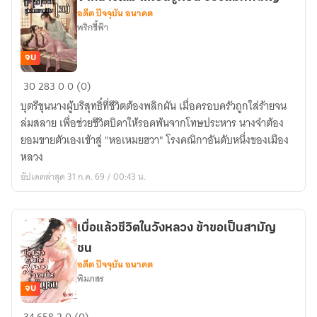
จะ
อดีต ปัจจุบัน อนาคต
เป็น
พริกชี้ฟ้า
คน
ดี
จบ
ได้
จาก
30
283
0
0 (0)
ไง
นาง
บุตรีขุนนางผู้บริสุทธิ์ที่ชีวิตต้องพลิกผัน เมื่อครอบครัวถูกใส่ร้ายจน
โลม
ล่มสลาย เพื่อช่วยชีวิตบิดาให้รอดพ้นจากโทษประหาร นางจำต้อง
ได้
ยอมขายตัวเองเข้าสู่ "หอเหมยฮวา" โรงคณิกาอันดับหนึ่งของเมือง
เป็น
หลวง
ฮู
อัปเดตล่าสุด 31 ก.ค. 69 / 00:43 น.
หยิน
ของ
แม่ทัพ
เบื่อแล้วชีวิตในวังหลวง ข้าขอเป็นสามัญ
ใหญ่
ชน
อดีต ปัจจุบัน อนาคต
พิมภสร
จบ
เบื่อ