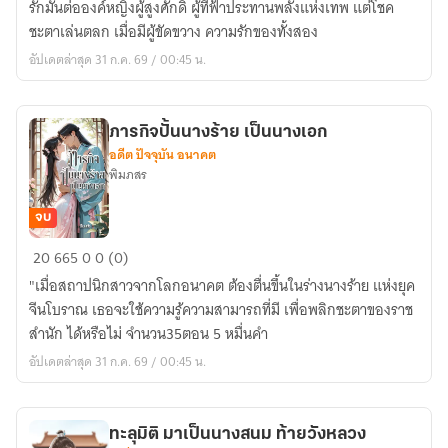
รักมั่นต่อองค์หญิงผู้สูงศักดิ์ ผู้ที่ฟ้าประทานพลังแห่งเทพ แต่โชค
มา
ชะตาเล่นตลก เมื่อมีผู้ขัดขวาง ความรักของทั้งสอง
ขยี้
อัปเดตล่าสุด 31 ก.ค. 69 / 00:45 น.
ใจ
องค์
หญิง
ภารกิจปั้นนางร้าย เป็นนางเอก
อดีต ปัจจุบัน อนาคต
พิมภสร
จบ
ภารกิจ
20
665
0
0 (0)
ปั้น
"เมื่อสถาปนิกสาวจากโลกอนาคต ต้องตื่นขึ้นในร่างนางร้าย แห่งยุค
นาง
จีนโบราณ เธอจะใช้ความรู้ความสามารถที่มี เพื่อพลิกชะตาของราช
ร้าย
สำนัก ได้หรือไม่ จำนวน35ตอน 5 หมื่นคำ
เป็น
อัปเดตล่าสุด 31 ก.ค. 69 / 00:45 น.
นางเอก
ทะลุมิติ มาเป็นนางสนม ท้ายวังหลวง