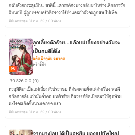
ครั้ง
กลับด้วยกระสุนปืน.. ชาตินี้...สวรรค์ส่งนางกลับมาในร่างเด็กสาววัย
นี้
สิบหกปี ผู้ถูกครอบครัวตีตราว่าไร้ค่าและกำลังจะถูกขายไปเพื่อ..
ข้า
อัปเดตล่าสุด 31 ก.ค. 69 / 00:44 น.
จะ
ทวง
คืน
ลูกเลี้ยงตัวร้าย...แล้วแม่เลี้ยงอย่างฉันจะ
ทุก
เป็นคนดีได้ไง
สิ่ง
อดีต ปัจจุบัน อนาคต
พริกชี้ฟ้า
จบ
ลูก
30
826
0
0 (0)
เลี้ยง
ทะลุมิติมาเป็นแม่เลี้ยงตัวประกอบ ที่ต้องตายตั้งแต่ต้นเรื่อง พอดี
ตัว
สกิลสายลับเก่ามันค้ำคอ บทตัวร้าย ที่สวรรค์ยัดเยียดมาให้สุดท้าย
ร้าย...แล้ว
อะไรจะเกิดขึ้นนางเอกของเรา
แม่
อัปเดตล่าสุด 31 ก.ค. 69 / 00:44 น.
เลี้ยง
อย่าง
ฉัน
จากนางโลม ได้เป็นฮูหยิน ของแม่ทัพใหญ่