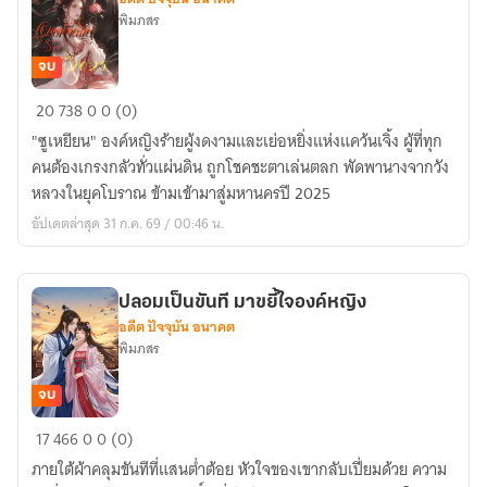
ชาย
พิมภสร
จบ
องค์
20
738
0
0 (0)
หญิง
"ซูเหยียน" องค์หญิงร้ายผู้งดงามและเย่อหยิ่งแห่งแคว้นเจิ้ง ผู้ที่ทุก
ร้าย
คนต้องเกรงกลัวทั่วแผ่นดิน ถูกโชคชะตาเล่นตลก พัดพานางจากวัง
ทะลุ
หลวงในยุคโบราณ ข้ามเข้ามาสู่มหานครปี 2025
มิติ2025
อัปเดตล่าสุด 31 ก.ค. 69 / 00:46 น.
ปลอมเป็นขันที มาขยี้ใจองค์หญิง
อดีต ปัจจุบัน อนาคต
พิมภสร
จบ
ปลอม
17
466
0
0 (0)
เป็น
ภายใต้ผ้าคลุมขันทีที่แสนต่ำต้อย หัวใจของเขากลับเปี่ยมด้วย ความ
ขันที