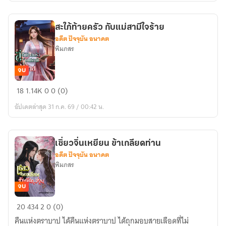
สะใภ้ท้ายครัว กับแม่สามีใจร้าย
อดีต ปัจจุบัน อนาคต
พิมภสร
จบ
สะใภ้
18
1.14K
0
0 (0)
ท้าย
อัปเดตล่าสุด 31 ก.ค. 69 / 00:42 น.
ครัว
กับ
แม่
เซิ่ยวจิ่นเหยียน ข้าเกลียดท่าน
สามี
อดีต ปัจจุบัน อนาคต
ใจร้าย
พิมภสร
จบ
เซิ่ยว
20
434
2
0 (0)
จิ่น
คืนแห่งตราบาป ได้คืนแห่งตราบาป ได้ถุกมอบสายเลือดที่ไม่