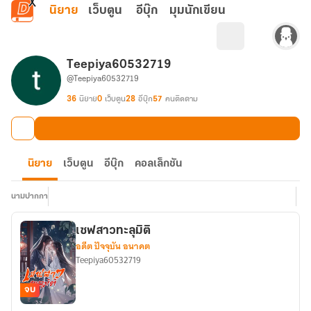
ข้ามไปยังเนื้อหาหลัก
นิยาย
เว็บตูน
อีบุ๊ก
มุมนักเขียน
Teepiya60532719
@Teepiya60532719
36
นิยาย
0
เว็บตูน
28
อีบุ๊ก
57
คนติดตาม
นิยาย
เว็บตูน
อีบุ๊ก
คอลเล็กชัน
นามปากกา
เซฟสาวทะลุมิติ
อดีต ปัจจุบัน อนาคต
Teepiya60532719
จบ