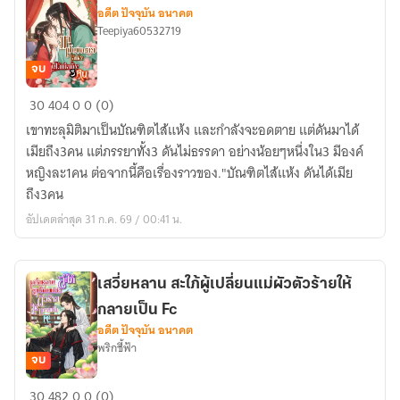
เป็น
อดีต ปัจจุบัน อนาคต
นางเอก
Teepiya60532719
จบ
มา
30
404
0
0 (0)
เป็น
เขาทะลุมิติมาเป็นบัณฑิตไส้แห้ง และกำลังจะอดตาย แต่ดันมาได้
บัณฑิต
เมียถึง3คน แต่ภรรยาทั้ง3 ดันไม่ธรรดา อย่างน้อยๆหนึ่งใน3 มีองค์
ไส้
หญิงละ1คน ต่อจากนี้คือเรื่องราวของ."บัณฑิตไส้แห้ง ดันได้เมีย
แห้ง
ถึง3คน
ดัน
อัปเดตล่าสุด 31 ก.ค. 69 / 00:41 น.
ได้
เมีย
ถึง3คน
เสวี่ยหลาน สะใภ้ผู้เปลี่ยนแม่ผัวตัวร้ายให้
กลายเป็น Fc
อดีต ปัจจุบัน อนาคต
พริกชี้ฟ้า
จบ
เส
30
482
0
0 (0)