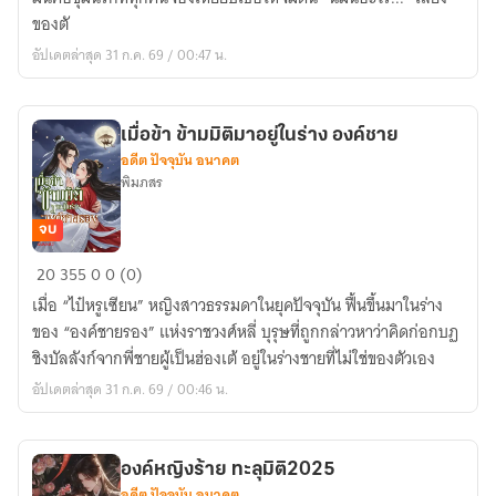
ไม่
ของตั
ขอ
อัปเดตล่าสุด 31 ก.ค. 69 / 00:47 น.
แม่ทัพ
ซ่
งอ
เมื่อข้า ข้ามมิติมาอยู่ในร่าง องค์ชาย
วี่
อดีต ปัจจุบัน อนาคต
หลาน
พิมภสร
เป็น
สามี
จบ
เมื่อ
20
355
0
0 (0)
ข้า
เมื่อ “ไป๋หรูเซียน” หญิงสาวธรรมดาในยุคปัจจุบัน ฟื้นขึ้นมาในร่าง
ข้าม
ของ “องค์ชายรอง” แห่งราชวงศ์หลี่ บุรุษที่ถูกกล่าวหาว่าคิดก่อกบฏ
มิติ
ชิงบัลลังก์จากพี่ชายผู้เป็นฮ่องเต้ อยู่ในร่างชายที่ไม่ใช่ของตัวเอง
มา
อัปเดตล่าสุด 31 ก.ค. 69 / 00:46 น.
อยู่
ใน
ร่าง
องค์หญิงร้าย ทะลุมิติ2025
องค์
อดีต ปัจจุบัน อนาคต