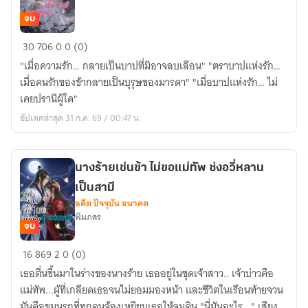
จบ
ท่าน
30
706
0
0 (0)
แม่
"เมื่อความรัก… กลายเป็นบาปที่มิอาจลบเลือน" "ตราบาปแห่งรัก…
นั่น
เมื่อคนรักของข้ากลายเป็นบุรุษของมารดา" "เมื่อบาปแห่งรัก… ไม่
สามี
เคยปรานีผู้ใด"
ของ
อัปเดตล่าสุด 31 ก.ค. 69 / 00:47 น.
ข้า
นะ
นางร้ายเช่นข้า ไม่ขอแม่ทัพ ซ่งอวี่หลาน
เป็นสามี
อดีต ปัจจุบัน อนาคต
พิมภสร
จบ
นาง
16
869
2
0 (0)
ร้าย
เธอตื่นขึ้นมาในร่างของนางร้าย เธออยู่ในชุดเจ้าสาว.. เจ้าบ่าวคือ
เช่น
แม่ทัพ...ผู้ที่เกลียดเธอจนไม่ยอมมองหน้า และชีวิตในเรือนท้ายจวน
ข้า
มันคือขุมนรกที่ทุกคนจ้องเหยียบเธอให้จมดิน "นี่มันอะไร..." เสียง