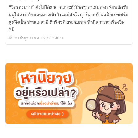
วี่ย
ชีวิตของนางกำลังไปได้สวย จนกระทั่งโชคชะตาเล่นตลก จับพลัดจับ
หลาน
ผลูให้นาง ต้องแต่งงานเข้าบ้านแม่ทัพใหญ่ ที่มาพร้อมแพ็กเกจเสริม
สะใภ้
สุดจึ้งเป็น ท่านแม่สามี ดีกรีตัวร้ายระดับเทพ ที่สกิลการหาเรื่องยืน
ผู้
หนึ
เปลี่ยน
อัปเดตล่าสุด 31 ก.ค. 69 / 00:40 น.
แม่
ผัว
ตัว
ร้าย
ให้
กลาย
เป็น
Fc