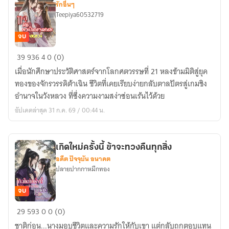
รักอื่นๆ
Teepiya60532719
จบ
ทะลุ
39
936
4
0 (0)
มิติ
เมื่อนักศึกษาประวัติศาสตร์จากโลกศตวรรษที่ 21 หลงข้ามมิติสู่ยุค
มา
ทองของจักรวรรดิต้าเฉิน ชีวิตที่เคยเรียบง่ายกลับตาลปัตรสู่เกมชิง
เป็น
อำนาจในวังหลวง ที่ซึ่งความงามสง่าซ่อนเร้นไว้ด้วย
นาง
อัปเดตล่าสุด 31 ก.ค. 69 / 00:44 น.
สนม
ท้ายวัง
หลวง
เกิดใหม่ครั้งนี้ ข้าจะทวงคืนทุกสิ่ง
อดีต ปัจจุบัน อนาคต
ปลายปากกาหมึกทอง
จบ
เกิด
29
593
0
0 (0)
ใหม่
ชาติก่อน...นางมอบชีวิตและความรักให้กับเขา แต่กลับถูกตอบแทน