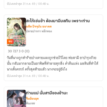
บุญธรรม
อัปเดตล่าสุด 31 ก.ค. 69 / 00:48 น.
เป็น
ชายา
แม่ทัพ
สะใภ้เช่นข้า ต้องมามีมลทิน เพราะท่าน
อดีต ปัจจุบัน อนาคต
ปลายปากกา หมึกทอง
จบ
สะใภ้
30
727
3
0 (0)
เช่น
วันที่นางถูกทำร้ายปางตายและถูกช่วยไว้โดย พ่อสามี ยาบำรุงถ้วย
ข้า
นั้น กลับมากลายเป็นยาพิษที่ทำลายทุกสิ่ง ค่ำคืนแห่ง มลทินที่ทำให้
ต้อง
นางตั้งครรภ์ ครั้งสุดท้ายแล้ว นางจะอยู่ยังไง
มา
อัปเดตล่าสุด 31 ก.ค. 69 / 00:48 น.
มี
มลทิน
เพราะ
ท่านแม่ นั่นสามีของข้านะ
ท่าน
จีนย้อนยุค
พิมภสร