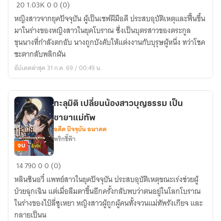
เซฟ
20
1.03K
0
0 (0)
สาว
หญิงสาวจากยุคปัจจุบัน ผู้เป็นเชฟฝีมือดี ประสบอุบัติเหตุและฟื้นขึ้น
ทะลุ
มาในร่างของหญิงสาวในยุคโบราณ ซึ่งเป็นบุตรสาวของตระกูล
มิติ
ขุนนางที่กำลังตกอับ นางถูกบังคับให้แต่งงานกับบุรุษผู้หนึ่ง ทว่าโชค
ชะตากลับพลิกผัน
อัปเดตล่าสุด 31 ก.ค. 69 / 00:49 น.
ทะลุมิติ เปลี่ยนน้องสาวบุญธรรม เป็น
ชายาแม่ทัพ
อดีต ปัจจุบัน อนาคต
พริกชี้ฟ้า
จบ
ทะลุ
14
790
0
0 (0)
มิติ
หลินซินอวี๋ แพทย์สาวในยุคปัจจุบัน ประสบอุบัติเหตุขณะเร่งช่วยผู้
เปลี่ยน
ป่วยฉุกเฉิน แต่เมื่อลืมตาขึ้นอีกครั้งกลับพบว่าตนอยู่ในโลกโบราณ
น้อง
ในร่างของไป๋ลี่ซูเหยา หญิงสาวผู้ถูกผู้คนทั้งจวนแม่ทัพรังเกียจ และ
สาว
กลายเป็นน