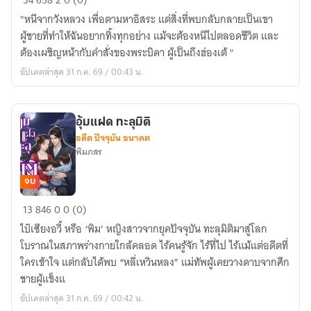
34
658
2
0 (0)
แล้ว
"หนีจากวังหลวง เพื่อตามหาอิสระ แต่สิ่งที่พบกลับกลายเป็นเขา
ชีวิต
ผู้ชายที่ทำให้ฉันอยากทิ้งทุกอย่าง แม้จะต้องหนีไปตลอดชีวิต และ
ใน
ต้องเผชิญหน้ากับคำสั่งของพระบิดา ผู้เป็นถึงฮ่องเต้ "
วัง
อัปเดตล่าสุด 31 ก.ค. 69 / 00:43 น.
หลวง
ข้า
ขอ
อุ้มแฝด ทะลุมิติ
เป็น
อดีต ปัจจุบัน อนาคต
สามัญ
พิมภสร
ชน
จบ
อุ้ม
13
846
0
0 (0)
แฝด
ไป๋เซียงอวี้ หรือ ‘พิม’ หญิงสาวจากยุคปัจจุบัน ทะลุมิติมาสู่โลก
ทะลุ
โบราณในสภาพร่างกายใกล้คลอด ไร้คนรู้จัก ไร้ที่ไป ไร้แม้แต่อดีตที่
มิติ
ใครเข้าใจ แต่กลับได้พบ “หลี่เหวินหลง” แม่ทัพผู้เคยวางดาบจากศึก
ชายผู้แข็งแ
อัปเดตล่าสุด 31 ก.ค. 69 / 00:42 น.