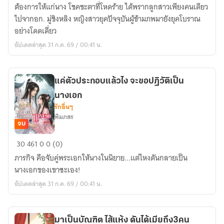
เห
ต้องการให้แก่นาง โชคชะตาที่โหดร้าย ได้พรากลูกสาวเพียงคนเดียว
ยียน
ไปจากอก. มู่ชิงหลิง หญิงสาวยุคปัจจุบันผู้ข้ามภพมายังยุคโบราณ
ข้า
อย่างโดดเดี่ยว
เกลียด
อัปเดตล่าสุด 31 ก.ค. 69 / 00:41 น.
ท่าน
แค่ตัวประกอบแล้วไง จะขอปฏิวัติเป็น
นางเอก
รักอื่นๆ
พิมภสร
จบ
แค่
30
461
0
0 (0)
ตัวประกอบ
ภารกิจ คือจับคู่พระเอกให้นางในนิยาย...แต่ไหงดันกลายเป็น
แล้ว
นางเอกของเขาซะเอง!
ไง
อัปเดตล่าสุด 31 ก.ค. 69 / 00:41 น.
จะ
ขอ
ปฏิวัติ
มาเป็นบัณฑิต ไส้แห้ง ดันได้เมียถึง3คน